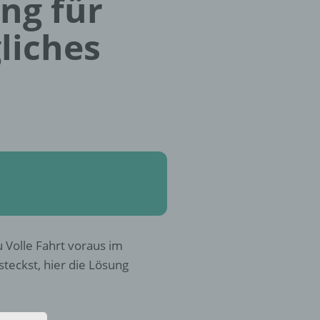
ung für
liches
 Volle Fahrt voraus im
teckst, hier die Lösung