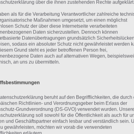
schutzerklärung über die ihnen zustehenden Rechte aufgeklärt
aben als für die Verarbeitung Verantwortlicher zahlreiche techn
rganisatorische Maßnahmen umgesetzt, um einen möglichst
nlosen Schutz der über diese Internetseite verarbeiteten
nenbezogenen Daten sicherzustellen. Dennoch können
netbasierte Datenübertragungen grundsätzlich Sicherheitslücke
isen, sodass ein absoluter Schutz nicht gewährleistet werden k
iesem Grund steht es jeder betroffenen Person frei,
urze Begriffserklärung z
nenbezogene Daten auch auf alternativen Wegen, beispielswe
onisch, an uns zu übermitteln.
andem
iffsbestimmungen
dem ist die Lösung für das tägliche Bonus Rätsel am 22.11
t, doch welche Bedeutung hat dieses eigentlich und was g
atenschutzerklärung beruht auf den Begrifflichkeiten, die durch
st das Wort auch zu Volle Fahrt voraus? Zu bestimmten L
äischen Richtlinien- und Verordnungsgeber beim Erlass der
schutz-Grundverordnung (DS-GVO) verwendet wurden. Unser
 daher auch immer eine kurze Begriffserklärung!
schutzerklärung soll sowohl für die Öffentlichkeit als auch für u
n und Geschäftspartner einfach lesbar und verständlich sein.
demfahren ist eine großartige Möglichkeit, um zu reisen o
zu gewährleisten, möchten wir vorab die verwendeten
izeit zusammen zu genießen. Es funktioniert mit einem Fa
flichkeiten erläutern.