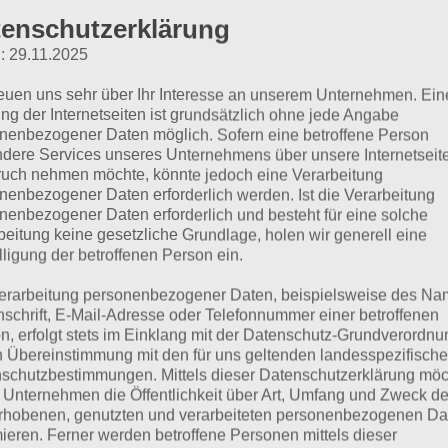
TANDEM
enschutzerklärung
: 29.11.2025
 dieser Lösung handelt es sich um das tägliche Bonus Rät
 noch die Links beispielsweise zum täglichen Rätsel und w
reuen uns sehr über Ihr Interesse an unserem Unternehmen. Ein
ng der Internetseiten ist grundsätzlich ohne jede Angabe
nenbezogener Daten möglich. Sofern eine betroffene Person
ägliches Rätsel:
Zur Lösung vom 22.11.2021
dere Services unseres Unternehmens über unsere Internetseite
uch nehmen möchte, könnte jedoch eine Verarbeitung
Rätsel aus dem Jahr 2020:
Schau mal, was vor einem Jahr, 
nenbezogener Daten erforderlich werden. Ist die Verarbeitung
Lösung gesucht war
nenbezogener Daten erforderlich und besteht für eine solche
beitung keine gesetzliche Grundlage, holen wir generell eine
Zur Übersicht
:
4 Bilder 1 Wort Lösungen zu Volle Fahrt vo
lligung der betroffenen Person ein.
erarbeitung personenbezogener Daten, beispielsweise des Na
nschrift, E-Mail-Adresse oder Telefonnummer einer betroffenen
n, erfolgt stets im Einklang mit der Datenschutz-Grundverordnu
n Übereinstimmung mit den für uns geltenden landesspezifisch
schutzbestimmungen. Mittels dieser Datenschutzerklärung mö
 Unternehmen die Öffentlichkeit über Art, Umfang und Zweck de
rhobenen, genutzten und verarbeiteten personenbezogenen Da
mieren. Ferner werden betroffene Personen mittels dieser