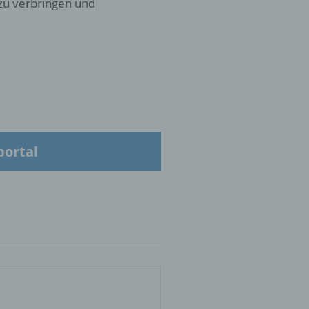
 zu verbringen und
 die
hren
portal
en,
die
oder
tung.
er