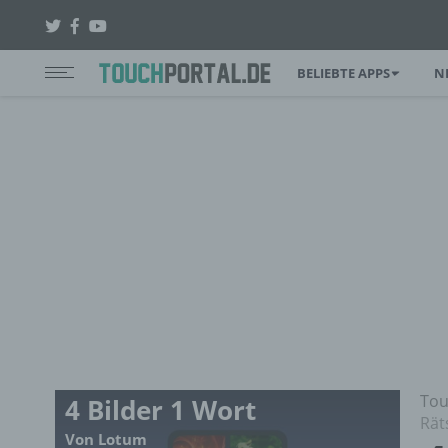
BELIEBTE APPS
N
Tou
4 Bilder 1 Wort
Rät
Von Lotum