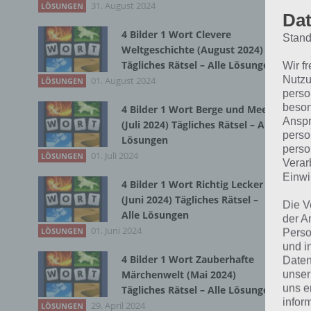
31. August 2024
LÖSUNGEN
Dat
4 Bilder 1 Wort Clevere
Stand
Bei
Weltgeschichte (August 2024)
wir
Tägliches Rätsel – Alle Lösungen
Wir f
Nutzu
01. August 2024
LÖSUNGEN
perso
T
beson
4 Bilder 1 Wort Berge und Meer
Anspr
(Juli 2024) Tägliches Rätsel – Alle
perso
Lösungen
perso
01. Juli 2024
LÖSUNGEN
Verar
Einwi
4 Bilder 1 Wort Richtig Lecker
(Juni 2024) Tägliches Rätsel –
Die V
Alle Lösungen
der A
01. Juni 2024
LÖSUNGEN
Perso
und i
4 Bilder 1 Wort Zauberhafte
Daten
unser
Märchenwelt (Mai 2024)
uns e
Tägliches Rätsel – Alle Lösungen
infor
29. April 2024
LÖSUNGEN