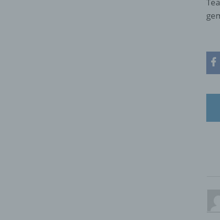
Tea
gem