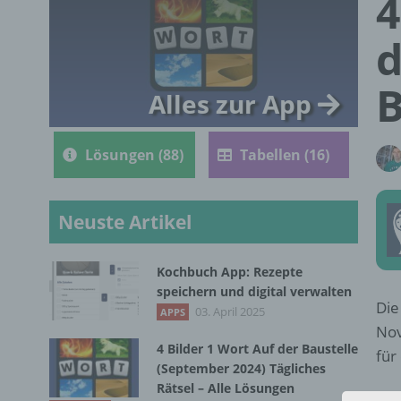
4
d
B
Alles zur App
Lösungen (88)
Tabellen (16)
Neuste Artikel
Kochbuch App: Rezepte
speichern und digital verwalten
Die
03. April 2025
APPS
Nov
4 Bilder 1 Wort Auf der Baustelle
für
(September 2024) Tägliches
Rätsel – Alle Lösungen