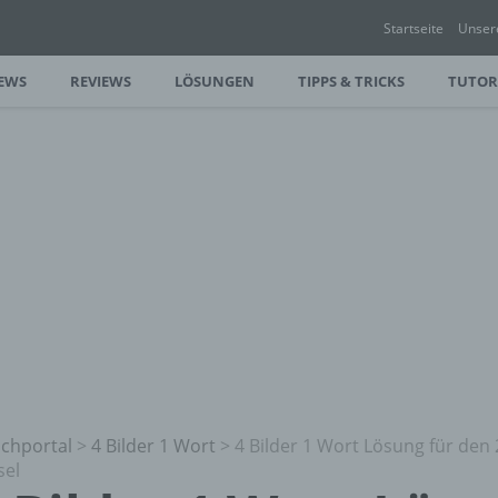
Startseite
Unser
EWS
REVIEWS
LÖSUNGEN
TIPPS & TRICKS
TUTOR
chportal
>
4 Bilder 1 Wort
>
4 Bilder 1 Wort Lösung für den
sel