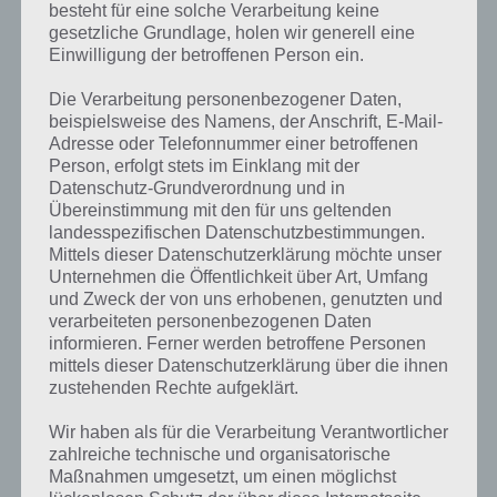
besteht für eine solche Verarbeitung keine
gesetzliche Grundlage, holen wir generell eine
Einwilligung der betroffenen Person ein.
Die Verarbeitung personenbezogener Daten,
beispielsweise des Namens, der Anschrift, E-Mail-
Adresse oder Telefonnummer einer betroffenen
Person, erfolgt stets im Einklang mit der
Datenschutz-Grundverordnung und in
Übereinstimmung mit den für uns geltenden
landesspezifischen Datenschutzbestimmungen.
Mittels dieser Datenschutzerklärung möchte unser
Unternehmen die Öffentlichkeit über Art, Umfang
Kurze Begriffserklärung zur Lösung Dach
und Zweck der von uns erhobenen, genutzten und
verarbeiteten personenbezogenen Daten
informieren. Ferner werden betroffene Personen
Dach ist die Lösung für das tägliche Rätsel am 21.4.2024 in 4 Bilder 1
mittels dieser Datenschutzerklärung über die ihnen
Wort, doch welche Bedeutung hat dieses eigentlich und was gibt es
zustehenden Rechte aufgeklärt.
dazu zu wissen? Passt das Wort auch zu Gemütliches Wohnen? Zu
bestimmten Lösungen präsentieren wir daher auch immer eine
Wir haben als für die Verarbeitung Verantwortlicher
kurze Begriffserklärung!
zahlreiche technische und organisatorische
Maßnahmen umgesetzt, um einen möglichst