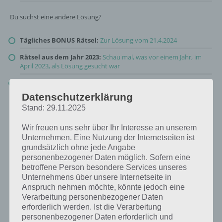
Du suchst eine andere Lösung?
Tägliches BONUS Rätsel:
Zur Lösung vom 21.4.2024
Rätsel aus dem Jahr 2023:
Schau mal, was vor einem Jahr, im
April 2023, als Lösung gesucht war
Zur Übersicht
:
4 Bilder 1 Wort Lösungen zu Gemütliches
Wohnen im April 2024
!
Datenschutzerklärung
Stand: 29.11.2025
Wir freuen uns sehr über Ihr Interesse an unserem
Unternehmen. Eine Nutzung der Internetseiten ist
grundsätzlich ohne jede Angabe
personenbezogener Daten möglich. Sofern eine
betroffene Person besondere Services unseres
Unternehmens über unsere Internetseite in
Anspruch nehmen möchte, könnte jedoch eine
Verarbeitung personenbezogener Daten
erforderlich werden. Ist die Verarbeitung
personenbezogener Daten erforderlich und