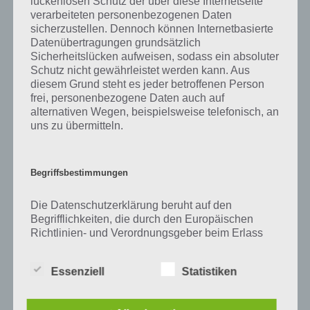
lückenlosen Schutz der über diese Internetseite
Zu Dach haben wir zunächst keine weiteren Informationen parat!
verarbeiteten personenbezogenen Daten
sicherzustellen. Dennoch können Internetbasierte
Datenübertragungen grundsätzlich
Sicherheitslücken aufweisen, sodass ein absoluter
Auf WhatsApp teilen
Teilen auf Facebook
Schutz nicht gewährleistet werden kann. Aus
diesem Grund steht es jeder betroffenen Person
frei, personenbezogene Daten auch auf
Tweet auf Twitter
alternativen Wegen, beispielsweise telefonisch, an
uns zu übermitteln.
Mehr Artikel hier auf Touchportal
Begriffsbestimmungen
Die Datenschutzerklärung beruht auf den
Begrifflichkeiten, die durch den Europäischen
Richtlinien- und Verordnungsgeber beim Erlass
der Datenschutz-Grundverordnung (DS-GVO)
verwendet wurden. Unsere Datenschutzerklärung
Essenziell
Statistiken
soll sowohl für die Öffentlichkeit als auch für
unsere Kunden und Geschäftspartner einfach
lesbar und verständlich sein. Um dies zu