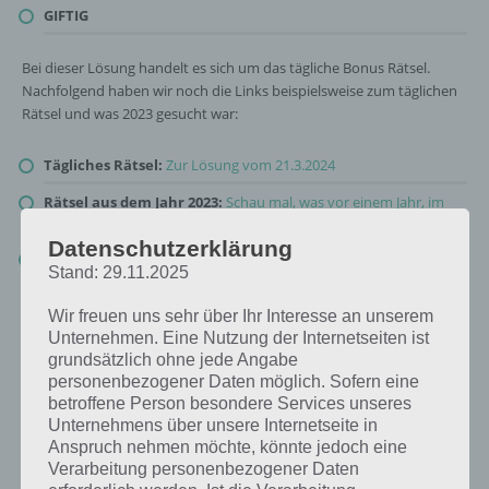
GIFTIG
Bei dieser Lösung handelt es sich um das tägliche Bonus Rätsel.
Nachfolgend haben wir noch die Links beispielsweise zum täglichen
Rätsel und was 2023 gesucht war:
Tägliches Rätsel:
Zur Lösung vom 21.3.2024
Rätsel aus dem Jahr 2023:
Schau mal, was vor einem Jahr, im
März 2023, als Lösung gesucht war
Datenschutzerklärung
Zur Übersicht
:
4 Bilder 1 Wort Lösungen zu Welt der Pflanzen im
Stand: 29.11.2025
März 2024
!
Wir freuen uns sehr über Ihr Interesse an unserem
Unternehmen. Eine Nutzung der Internetseiten ist
grundsätzlich ohne jede Angabe
personenbezogener Daten möglich. Sofern eine
betroffene Person besondere Services unseres
Unternehmens über unsere Internetseite in
Anspruch nehmen möchte, könnte jedoch eine
Verarbeitung personenbezogener Daten