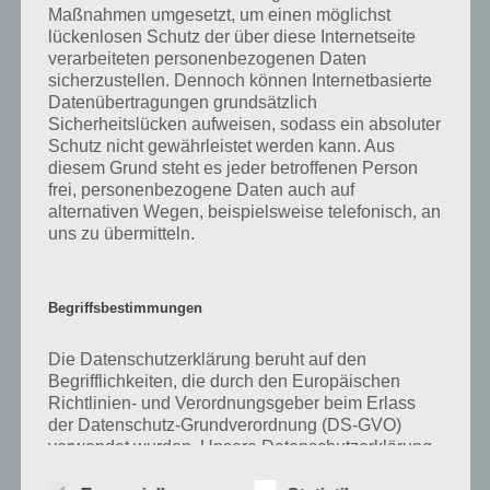
Maßnahmen umgesetzt, um einen möglichst
kurze Begriffserklärung!
lückenlosen Schutz der über diese Internetseite
verarbeiteten personenbezogenen Daten
sicherzustellen. Dennoch können Internetbasierte
Zu Giftig haben wir zunächst keine weiteren Informationen parat!
Datenübertragungen grundsätzlich
Sicherheitslücken aufweisen, sodass ein absoluter
Schutz nicht gewährleistet werden kann. Aus
diesem Grund steht es jeder betroffenen Person
Auf WhatsApp teilen
Teilen auf Facebook
frei, personenbezogene Daten auch auf
alternativen Wegen, beispielsweise telefonisch, an
Tweet auf Twitter
uns zu übermitteln.
Begriffsbestimmungen
Mehr Artikel hier auf Touchportal
Die Datenschutzerklärung beruht auf den
Begrifflichkeiten, die durch den Europäischen
Richtlinien- und Verordnungsgeber beim Erlass
der Datenschutz-Grundverordnung (DS-GVO)
verwendet wurden. Unsere Datenschutzerklärung
soll sowohl für die Öffentlichkeit als auch für