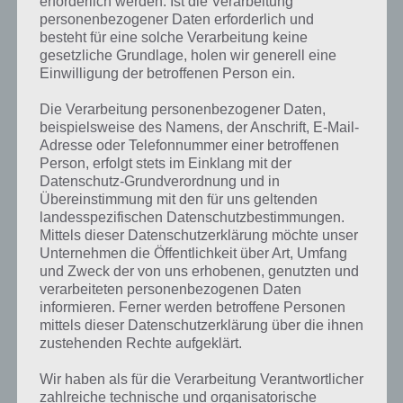
erforderlich werden. Ist die Verarbeitung
personenbezogener Daten erforderlich und
besteht für eine solche Verarbeitung keine
gesetzliche Grundlage, holen wir generell eine
Einwilligung der betroffenen Person ein.
Die Verarbeitung personenbezogener Daten,
beispielsweise des Namens, der Anschrift, E-Mail-
Adresse oder Telefonnummer einer betroffenen
Person, erfolgt stets im Einklang mit der
Datenschutz-Grundverordnung und in
Übereinstimmung mit den für uns geltenden
landesspezifischen Datenschutzbestimmungen.
Mittels dieser Datenschutzerklärung möchte unser
Unternehmen die Öffentlichkeit über Art, Umfang
und Zweck der von uns erhobenen, genutzten und
verarbeiteten personenbezogenen Daten
Kurze Begriffserklärung zur Lösung Giftig
informieren. Ferner werden betroffene Personen
mittels dieser Datenschutzerklärung über die ihnen
zustehenden Rechte aufgeklärt.
Giftig ist die Lösung für das tägliche Bonus Rätsel am 21.3.2024 in 4
Bilder 1 Wort, doch welche Bedeutung hat dieses eigentlich und was
Wir haben als für die Verarbeitung Verantwortlicher
gibt es dazu zu wissen? Passt das Wort auch zu Welt der Pflanzen?
zahlreiche technische und organisatorische
Zu bestimmten Lösungen präsentieren wir daher auch immer eine