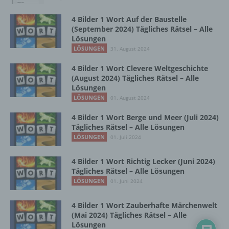
Zusammenhang mit personenbezogenen
Daten wie das Erheben, das Erfassen, die
4 Bilder 1 Wort Auf der Baustelle
Organisation, das Ordnen, die Speicherung,
(September 2024) Tägliches Rätsel – Alle
die Anpassung oder Veränderung, das
Lösungen
Auslesen, das Abfragen, die Verwendung,
LÖSUNGEN
31. August 2024
die Offenlegung durch Übermittlung,
Verbreitung oder eine andere Form der
4 Bilder 1 Wort Clevere Weltgeschichte
(August 2024) Tägliches Rätsel – Alle
Bereitstellung, den Abgleich oder die
Lösungen
Verknüpfung, die Einschränkung, das
LÖSUNGEN
Löschen oder die Vernichtung.
01. August 2024
4 Bilder 1 Wort Berge und Meer (Juli 2024)
Tägliches Rätsel – Alle Lösungen
d) Einschränkung der Verarbeitung
LÖSUNGEN
01. Juli 2024
Einschränkung der Verarbeitung ist die
4 Bilder 1 Wort Richtig Lecker (Juni 2024)
Markierung gespeicherter
Tägliches Rätsel – Alle Lösungen
personenbezogener Daten mit dem Ziel, ihre
LÖSUNGEN
01. Juni 2024
künftige Verarbeitung einzuschränken.
4 Bilder 1 Wort Zauberhafte Märchenwelt
(Mai 2024) Tägliches Rätsel – Alle
e) Profiling
Lösungen