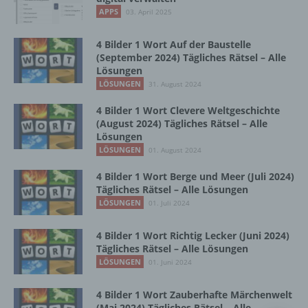
Vorgang oder jede solche Vorgangsreihe im
APPS
03. April 2025
Zusammenhang mit personenbezogenen
Daten wie das Erheben, das Erfassen, die
Organisation, das Ordnen, die Speicherung,
4 Bilder 1 Wort Auf der Baustelle
die Anpassung oder Veränderung, das
(September 2024) Tägliches Rätsel – Alle
Lösungen
Auslesen, das Abfragen, die Verwendung,
die Offenlegung durch Übermittlung,
LÖSUNGEN
31. August 2024
Verbreitung oder eine andere Form der
4 Bilder 1 Wort Clevere Weltgeschichte
Bereitstellung, den Abgleich oder die
(August 2024) Tägliches Rätsel – Alle
Verknüpfung, die Einschränkung, das
Lösungen
Löschen oder die Vernichtung.
LÖSUNGEN
01. August 2024
4 Bilder 1 Wort Berge und Meer (Juli 2024)
d) Einschränkung der Verarbeitung
Tägliches Rätsel – Alle Lösungen
LÖSUNGEN
01. Juli 2024
Einschränkung der Verarbeitung ist die
Markierung gespeicherter
4 Bilder 1 Wort Richtig Lecker (Juni 2024)
personenbezogener Daten mit dem Ziel, ihre
Tägliches Rätsel – Alle Lösungen
künftige Verarbeitung einzuschränken.
LÖSUNGEN
01. Juni 2024
4 Bilder 1 Wort Zauberhafte Märchenwelt
e) Profiling
(Mai 2024) Tägliches Rätsel – Alle