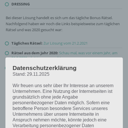
DRESSING
Bei dieser Lösung handelt es sich um das tägliche Bonus Rätsel.
Nachfolgend haben wir noch die Links beispielsweise zum täglichen
Rätsel und was 2020 gesucht war:
Tägliches Rätsel:
Zur Lösung vom 21.2.2021
Rätsel aus dem Jahr 2020:
Schau mal, was vor einem Jahr, am
21.2.2020, als Lösung gesucht war
Datenschutzerklärung
Zur Übersicht
:
4 Bilder 1 Wort Lösungen zu Guten Appetit im
Februar 2021
!
Stand: 29.11.2025
Wir freuen uns sehr über Ihr Interesse an unserem
Unternehmen. Eine Nutzung der Internetseiten ist
grundsätzlich ohne jede Angabe
personenbezogener Daten möglich. Sofern eine
betroffene Person besondere Services unseres
Unternehmens über unsere Internetseite in
Anspruch nehmen möchte, könnte jedoch eine
Verarbeitung personenbezogener Daten