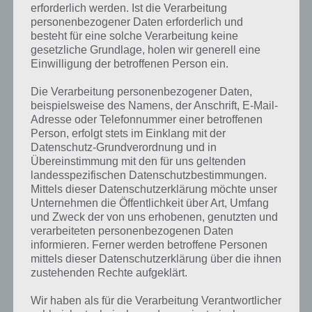
erforderlich werden. Ist die Verarbeitung
personenbezogener Daten erforderlich und
besteht für eine solche Verarbeitung keine
gesetzliche Grundlage, holen wir generell eine
Einwilligung der betroffenen Person ein.
Die Verarbeitung personenbezogener Daten,
beispielsweise des Namens, der Anschrift, E-Mail-
Adresse oder Telefonnummer einer betroffenen
Person, erfolgt stets im Einklang mit der
Datenschutz-Grundverordnung und in
Übereinstimmung mit den für uns geltenden
landesspezifischen Datenschutzbestimmungen.
Mittels dieser Datenschutzerklärung möchte unser
Unternehmen die Öffentlichkeit über Art, Umfang
und Zweck der von uns erhobenen, genutzten und
verarbeiteten personenbezogenen Daten
Kurze Begriffserklärung zur Lösung
informieren. Ferner werden betroffene Personen
Dressing
mittels dieser Datenschutzerklärung über die ihnen
zustehenden Rechte aufgeklärt.
Dressing ist die Lösung für das tägliche Bonus Rätsel am 21.2.2021 in
Wir haben als für die Verarbeitung Verantwortlicher
4 Bilder 1 Wort, doch welche Bedeutung hat dieses eigentlich und