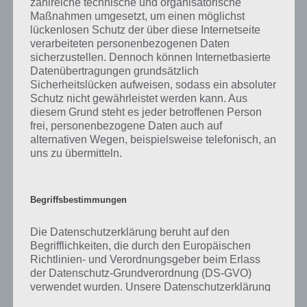
zahlreiche technische und organisatorische
was gibt es dazu zu wissen? Passt das Wort auch zu Guten Appetit?
Maßnahmen umgesetzt, um einen möglichst
Zu bestimmten Lösungen präsentieren wir daher auch immer eine
lückenlosen Schutz der über diese Internetseite
kurze Begriffserklärung!
verarbeiteten personenbezogenen Daten
sicherzustellen. Dennoch können Internetbasierte
Zu Dressing haben wir zunächst keine weiteren Informationen parat!
Datenübertragungen grundsätzlich
Sicherheitslücken aufweisen, sodass ein absoluter
Schutz nicht gewährleistet werden kann. Aus
diesem Grund steht es jeder betroffenen Person
frei, personenbezogene Daten auch auf
Auf WhatsApp teilen
Teilen auf Facebook
alternativen Wegen, beispielsweise telefonisch, an
uns zu übermitteln.
Tweet auf Twitter
Begriffsbestimmungen
Mehr Artikel hier auf Touchportal
Die Datenschutzerklärung beruht auf den
Begrifflichkeiten, die durch den Europäischen
Richtlinien- und Verordnungsgeber beim Erlass
der Datenschutz-Grundverordnung (DS-GVO)
verwendet wurden. Unsere Datenschutzerklärung
soll sowohl für die Öffentlichkeit als auch für