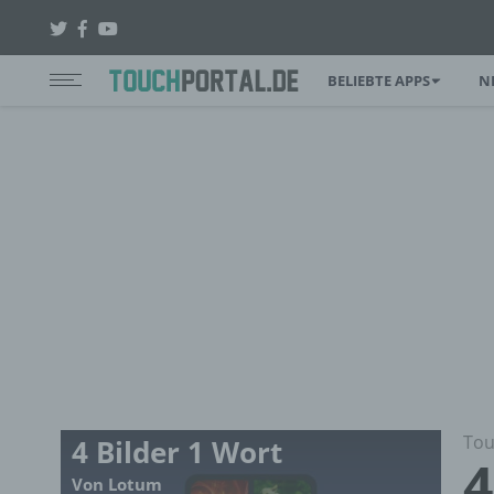
BELIEBTE APPS
N
Tou
4 Bilder 1 Wort
4
Von Lotum