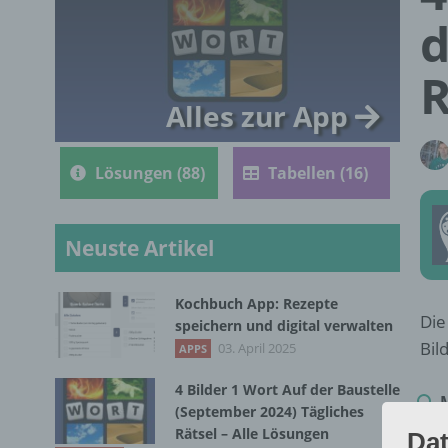
d
R
Alles zur App
Lösungen (88)
Tabellen (16)
Neuste Artikel
Kochbuch App: Rezepte
Die
speichern und digital verwalten
Bil
03. April 2025
APPS
4 Bilder 1 Wort Auf der Baustelle
(September 2024) Tägliches
Rätsel – Alle Lösungen
Dat