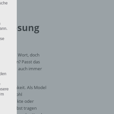
ische
n
ur Lösung
ann.
ise
4 Bilder 1 Wort, doch
zu wissen? Passt das
wir daher auch immer
 den
e
fentlichkeit. Als Model
nsere
um die wohl
 Um
Up-Produkte oder
odukt selbst tragen