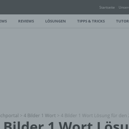
Startseite
Unser
EWS
REVIEWS
LÖSUNGEN
TIPPS & TRICKS
TUTOR
chportal
>
4 Bilder 1 Wort
>
4 Bilder 1 Wort Lösung für den 
 Bilder 1 Wort Lös