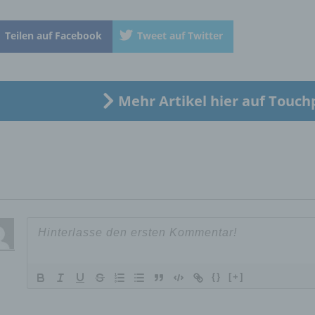
natürliche Person, deren personenbezogene Daten von dem für
Verarbeitung Verantwortlichen verarbeitet werden.
Teilen auf Facebook
Tweet auf Twitter
c) Verarbeitung
Mehr Artikel hier auf Touch
Verarbeitung ist jeder mit oder ohne Hilfe automatisierter Verfa
ausgeführte Vorgang oder jede solche Vorgangsreihe im
Zusammenhang mit personenbezogenen Daten wie das Erheb
das Erfassen, die Organisation, das Ordnen, die Speicherung, 
Anpassung oder Veränderung, das Auslesen, das Abfragen, die
Verwendung, die Offenlegung durch Übermittlung, Verbreitung 
eine andere Form der Bereitstellung, den Abgleich oder die
Verknüpfung, die Einschränkung, das Löschen oder die Vernich
d) Einschränkung der Verarbeitung
{}
[+]
Einschränkung der Verarbeitung ist die Markierung gespeichert
personenbezogener Daten mit dem Ziel, ihre künftige Verarbeit