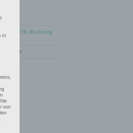
e
m 20.9.2019, als Lösung
 in
mber 2020
!
mens,
ng
en
chte
r von
ten
.