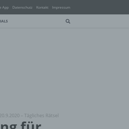
e App
Datenschutz
Kontakt
Impressum
IALS
20.9.2020 – Tägliches Rätsel
ung für