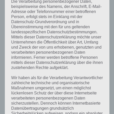
Die Verarbeitung personenbezogener Daten,
beispielsweise des Namens, der Anschrift, E-Mail-
Adresse oder Telefonnummer einer betroffenen
Person, erfolgt stets im Einklang mit der
Datenschutz-Grundverordnung und in
Übereinstimmung mit den für uns geltenden
landesspezifischen Datenschutzbestimmungen.
Mittels dieser Datenschutzerklärung möchte unser
Unternehmen die Öffentlichkeit über Art, Umfang
und Zweck der von uns erhobenen, genutzten und
verarbeiteten personenbezogenen Daten
informieren. Ferner werden betroffene Personen
mittels dieser Datenschutzerklärung über die ihnen
zustehenden Rechte aufgeklärt.
Wir haben als für die Verarbeitung Verantwortlicher
zahlreiche technische und organisatorische
Kurze Begriffserklärung zur Lösung
Maßnahmen umgesetzt, um einen möglichst
Lücke
lückenlosen Schutz der über diese Internetseite
verarbeiteten personenbezogenen Daten
sicherzustellen. Dennoch können Internetbasierte
Lücke ist die Lösung für das tägliche Bonus Rätsel am 20.7.2019 in 4
Datenübertragungen grundsätzlich
Bilder 1 Wort, doch welche Bedeutung hat dieses eigentlich und was
Sicherheitslücken aufweisen, sodass ein absoluter