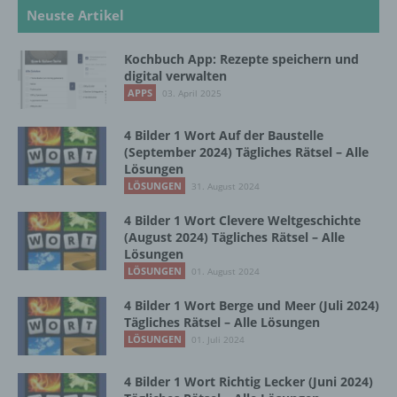
Neuste Artikel
b) betroffene Person
Kochbuch App: Rezepte speichern und
digital verwalten
Betroffene Person ist jede identifizierte oder
APPS
03. April 2025
identifizierbare natürliche Person, deren
personenbezogene Daten von dem für die
Verarbeitung Verantwortlichen verarbeitet
4 Bilder 1 Wort Auf der Baustelle
werden.
(September 2024) Tägliches Rätsel – Alle
Lösungen
LÖSUNGEN
31. August 2024
c) Verarbeitung
4 Bilder 1 Wort Clevere Weltgeschichte
(August 2024) Tägliches Rätsel – Alle
Verarbeitung ist jeder mit oder ohne Hilfe
Lösungen
automatisierter Verfahren ausgeführte
LÖSUNGEN
01. August 2024
Vorgang oder jede solche Vorgangsreihe im
4 Bilder 1 Wort Berge und Meer (Juli 2024)
Zusammenhang mit personenbezogenen
Tägliches Rätsel – Alle Lösungen
Daten wie das Erheben, das Erfassen, die
LÖSUNGEN
Organisation, das Ordnen, die Speicherung,
01. Juli 2024
die Anpassung oder Veränderung, das
Auslesen, das Abfragen, die Verwendung,
4 Bilder 1 Wort Richtig Lecker (Juni 2024)
die Offenlegung durch Übermittlung,