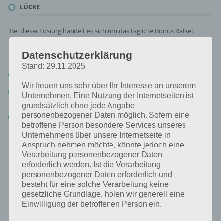
LÜCKE
Bei dieser Lösung handelt es sich um das tägliche Bonus Rätsel.
Nachfolgend haben wir noch die Links beispielsweise zum täglichen
Rätsel und was 2018 gesucht war:
Datenschutzerklärung
Stand: 29.11.2025
Tägliches Rätsel:
Zur Lösung vom 20.7.2019
Wir freuen uns sehr über Ihr Interesse an unserem
Rätsel aus dem Jahr 2018:
Schau mal, was vor einem Jahr, am
Unternehmen. Eine Nutzung der Internetseiten ist
20.7.2018, als Lösung gesucht war
grundsätzlich ohne jede Angabe
personenbezogener Daten möglich. Sofern eine
Zur Übersicht
:
4 Bilder 1 Wort Lösungen zu Deutschland im Juli
betroffene Person besondere Services unseres
2019
!
Unternehmens über unsere Internetseite in
Anspruch nehmen möchte, könnte jedoch eine
Verarbeitung personenbezogener Daten
erforderlich werden. Ist die Verarbeitung
personenbezogener Daten erforderlich und
besteht für eine solche Verarbeitung keine
gesetzliche Grundlage, holen wir generell eine
Einwilligung der betroffenen Person ein.