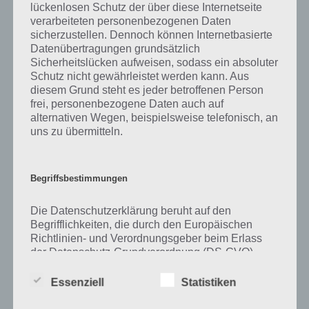
lückenlosen Schutz der über diese Internetseite
verarbeiteten personenbezogenen Daten
Zu Kräuter haben wir zunächst keine weiteren Informationen parat!
sicherzustellen. Dennoch können Internetbasierte
Datenübertragungen grundsätzlich
Sicherheitslücken aufweisen, sodass ein absoluter
Schutz nicht gewährleistet werden kann. Aus
Auf WhatsApp teilen
Teilen auf Facebook
diesem Grund steht es jeder betroffenen Person
frei, personenbezogene Daten auch auf
Tweet auf Twitter
alternativen Wegen, beispielsweise telefonisch, an
uns zu übermitteln.
Mehr Artikel hier auf Touchportal
Begriffsbestimmungen
Die Datenschutzerklärung beruht auf den
Begrifflichkeiten, die durch den Europäischen
Richtlinien- und Verordnungsgeber beim Erlass
der Datenschutz-Grundverordnung (DS-GVO)
verwendet wurden. Unsere Datenschutzerklärung
soll sowohl für die Öffentlichkeit als auch für
Essenziell
Statistiken
unsere Kunden und Geschäftspartner einfach
lesbar und verständlich sein. Um dies zu