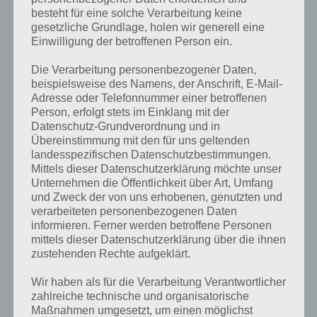
besteht für eine solche Verarbeitung keine
gesetzliche Grundlage, holen wir generell eine
Einwilligung der betroffenen Person ein.
Die Verarbeitung personenbezogener Daten,
beispielsweise des Namens, der Anschrift, E-Mail-
Adresse oder Telefonnummer einer betroffenen
Person, erfolgt stets im Einklang mit der
Datenschutz-Grundverordnung und in
Übereinstimmung mit den für uns geltenden
landesspezifischen Datenschutzbestimmungen.
Mittels dieser Datenschutzerklärung möchte unser
Unternehmen die Öffentlichkeit über Art, Umfang
Kurze Begriffserklärung zur Lösung
und Zweck der von uns erhobenen, genutzten und
Kräuter
verarbeiteten personenbezogenen Daten
informieren. Ferner werden betroffene Personen
mittels dieser Datenschutzerklärung über die ihnen
Kräuter ist die Lösung für das tägliche Rätsel am 20.4.2022 in 4 Bilder
zustehenden Rechte aufgeklärt.
1 Wort, doch welche Bedeutung hat dieses eigentlich und was gibt es
dazu zu wissen? Passt das Wort auch zu Alles wird grün? Zu
Wir haben als für die Verarbeitung Verantwortlicher
bestimmten Lösungen präsentieren wir daher auch immer eine
zahlreiche technische und organisatorische
kurze Begriffserklärung!
Maßnahmen umgesetzt, um einen möglichst