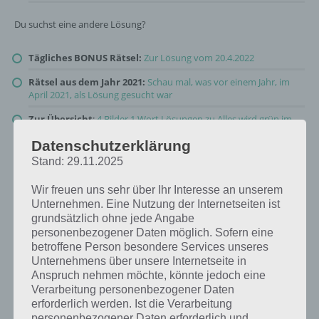
Du suchst eine andere Lösung?
Tägliches BONUS Rätsel:
Zur Lösung vom 20.4.2022
Rätsel aus dem Jahr 2021:
Schau mal, was vor einem Jahr, im
April 2021, als Lösung gesucht war
Zur Übersicht
:
4 Bilder 1 Wort Lösungen zu Alles wird grün im
April 2022
!
Datenschutzerklärung
Stand: 29.11.2025
Wir freuen uns sehr über Ihr Interesse an unserem
Unternehmen. Eine Nutzung der Internetseiten ist
grundsätzlich ohne jede Angabe
personenbezogener Daten möglich. Sofern eine
betroffene Person besondere Services unseres
Unternehmens über unsere Internetseite in
Anspruch nehmen möchte, könnte jedoch eine
Verarbeitung personenbezogener Daten
erforderlich werden. Ist die Verarbeitung
personenbezogener Daten erforderlich und