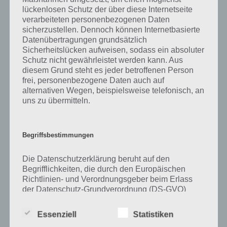
lückenlosen Schutz der über diese Internetseite
Zu Vertrauen haben wir zunächst keine weiteren Informationen
verarbeiteten personenbezogenen Daten
parat!
sicherzustellen. Dennoch können Internetbasierte
Datenübertragungen grundsätzlich
Sicherheitslücken aufweisen, sodass ein absoluter
Schutz nicht gewährleistet werden kann. Aus
diesem Grund steht es jeder betroffenen Person
Auf WhatsApp teilen
Teilen auf Facebook
frei, personenbezogene Daten auch auf
alternativen Wegen, beispielsweise telefonisch, an
Tweet auf Twitter
uns zu übermitteln.
Begriffsbestimmungen
Mehr Artikel hier auf Touchportal
Die Datenschutzerklärung beruht auf den
Begrifflichkeiten, die durch den Europäischen
Richtlinien- und Verordnungsgeber beim Erlass
der Datenschutz-Grundverordnung (DS-GVO)
verwendet wurden. Unsere Datenschutzerklärung
soll sowohl für die Öffentlichkeit als auch für
Essenziell
Statistiken
unsere Kunden und Geschäftspartner einfach