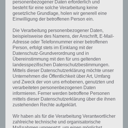
personenbezogener Daten erforderlich und
besteht für eine solche Verarbeitung keine
gesetzliche Grundlage, holen wir generell eine
Einwilligung der betroffenen Person ein.
Die Verarbeitung personenbezogener Daten,
beispielsweise des Namens, der Anschrift, E-Mail-
Adresse oder Telefonnummer einer betroffenen
Person, erfolgt stets im Einklang mit der
Datenschutz-Grundverordnung und in
Übereinstimmung mit den für uns geltenden
landesspezifischen Datenschutzbestimmungen.
Mittels dieser Datenschutzerklärung möchte unser
Kurze Begriffserklärung zur Lösung
Unternehmen die Öffentlichkeit über Art, Umfang
und Zweck der von uns erhobenen, genutzten und
Vertrauen
verarbeiteten personenbezogenen Daten
informieren. Ferner werden betroffene Personen
Vertrauen ist die Lösung für das tägliche Rätsel am 20.2.2023 in 4
mittels dieser Datenschutzerklärung über die ihnen
Bilder 1 Wort, doch welche Bedeutung hat dieses eigentlich und was
zustehenden Rechte aufgeklärt.
gibt es dazu zu wissen? Passt das Wort auch zu Liebe und
Freundschaft? Zu bestimmten Lösungen präsentieren wir daher
Wir haben als für die Verarbeitung Verantwortlicher
auch immer eine kurze Begriffserklärung!
zahlreiche technische und organisatorische
Maßnahmen umgesetzt, um einen möglichst