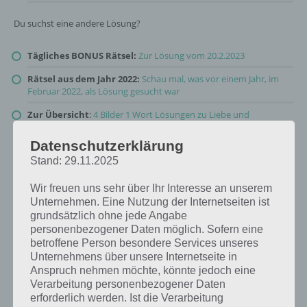
Du suchst eine andere Lösung?
Tägliches BONUS Rätsel:
Zur Lösung vom 20.2.2023
Rätsel aus dem Jahr 2022:
Schau mal, was vor einem Jahr, im
Februar 2022, als Lösung gesucht war
Zur Übersicht
:
4 Bilder 1 Wort Lösungen zu Liebe und
Freundschaft im Februar 2023
!
Datenschutzerklärung
Stand: 29.11.2025
Wir freuen uns sehr über Ihr Interesse an unserem
Unternehmen. Eine Nutzung der Internetseiten ist
grundsätzlich ohne jede Angabe
personenbezogener Daten möglich. Sofern eine
betroffene Person besondere Services unseres
Unternehmens über unsere Internetseite in
Anspruch nehmen möchte, könnte jedoch eine
Verarbeitung personenbezogener Daten
erforderlich werden. Ist die Verarbeitung