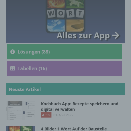
genetischen, psychischen, wirtschaftlichen,
kulturellen oder sozialen Identität dieser
natürlichen Person sind, identifiziert werden
kann.
Alles zur App
b) betroffene Person
Lösungen (88)
Betroffene Person ist jede identifizierte oder
identifizierbare natürliche Person, deren
personenbezogene Daten von dem für die
Tabellen (16)
Verarbeitung Verantwortlichen verarbeitet
werden.
Neuste Artikel
c) Verarbeitung
Kochbuch App: Rezepte speichern und
digital verwalten
Verarbeitung ist jeder mit oder ohne Hilfe
APPS
03. April 2025
automatisierter Verfahren ausgeführte
Vorgang oder jede solche Vorgangsreihe im
4 Bilder 1 Wort Auf der Baustelle
Zusammenhang mit personenbezogenen