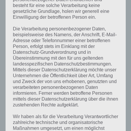
besteht für eine solche Verarbeitung keine
gesetzliche Grundlage, holen wir generell eine
Einwilligung der betroffenen Person ein.
Die Verarbeitung personenbezogener Daten,
beispielsweise des Namens, der Anschrift, E-Mail-
Adresse oder Telefonnummer einer betroffenen
Person, erfolgt stets im Einklang mit der
Datenschutz-Grundverordnung und in
Übereinstimmung mit den für uns geltenden
landesspezifischen Datenschutzbestimmungen.
Mittels dieser Datenschutzerklärung möchte unser
Unternehmen die Öffentlichkeit über Art, Umfang
Kurze Begriffserklärung zur Lösung
und Zweck der von uns erhobenen, genutzten und
Kranz
verarbeiteten personenbezogenen Daten
informieren. Ferner werden betroffene Personen
mittels dieser Datenschutzerklärung über die ihnen
Kranz ist die Lösung für das tägliche Rätsel am 20.12.2022 in 4 Bilder
zustehenden Rechte aufgeklärt.
1 Wort, doch welche Bedeutung hat dieses eigentlich und was gibt es
dazu zu wissen? Passt das Wort auch zu Winterzauber? Zu
Wir haben als für die Verarbeitung Verantwortlicher
bestimmten Lösungen präsentieren wir daher auch immer eine
zahlreiche technische und organisatorische
kurze Begriffserklärung!
Maßnahmen umgesetzt, um einen möglichst