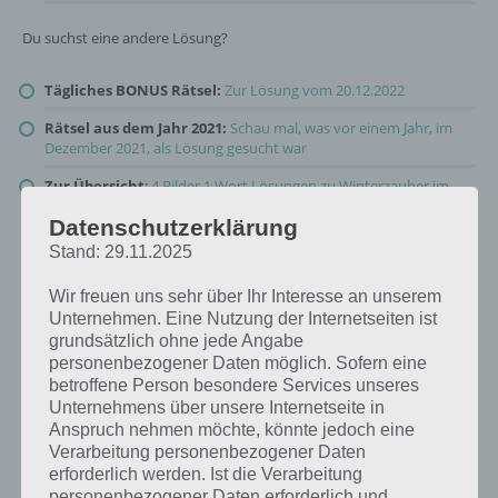
Du suchst eine andere Lösung?
Tägliches BONUS Rätsel:
Zur Lösung vom 20.12.2022
Rätsel aus dem Jahr 2021:
Schau mal, was vor einem Jahr, im
Dezember 2021, als Lösung gesucht war
Zur Übersicht
:
4 Bilder 1 Wort Lösungen zu Winterzauber im
Dezember 2022
!
Datenschutzerklärung
Stand: 29.11.2025
Wir freuen uns sehr über Ihr Interesse an unserem
Unternehmen. Eine Nutzung der Internetseiten ist
grundsätzlich ohne jede Angabe
personenbezogener Daten möglich. Sofern eine
betroffene Person besondere Services unseres
Unternehmens über unsere Internetseite in
Anspruch nehmen möchte, könnte jedoch eine
Verarbeitung personenbezogener Daten
erforderlich werden. Ist die Verarbeitung
personenbezogener Daten erforderlich und