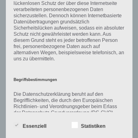
lückenlosen Schutz der über diese Internetseite
verarbeiteten personenbezogenen Daten
Zu Kranz haben wir zunächst keine weiteren Informationen parat!
sicherzustellen. Dennoch können Internetbasierte
Datenübertragungen grundsätzlich
Sicherheitslücken aufweisen, sodass ein absoluter
Schutz nicht gewährleistet werden kann. Aus
Auf WhatsApp teilen
Teilen auf Facebook
diesem Grund steht es jeder betroffenen Person
frei, personenbezogene Daten auch auf
Tweet auf Twitter
alternativen Wegen, beispielsweise telefonisch, an
uns zu übermitteln.
Mehr Artikel hier auf Touchportal
Begriffsbestimmungen
Die Datenschutzerklärung beruht auf den
Begrifflichkeiten, die durch den Europäischen
Richtlinien- und Verordnungsgeber beim Erlass
der Datenschutz-Grundverordnung (DS-GVO)
verwendet wurden. Unsere Datenschutzerklärung
soll sowohl für die Öffentlichkeit als auch für
Essenziell
Statistiken
unsere Kunden und Geschäftspartner einfach
lesbar und verständlich sein. Um dies zu