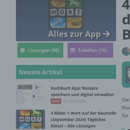
4
d
B
Alles zur App
Lösungen (88)
Tabellen (16)
Neuste Artikel
Kochbuch App: Rezepte
speichern und digital verwalten
Die
03. April 2025
APPS
Nov
4 Bilder 1 Wort Auf der Baustelle
für
(September 2024) Tägliches
Rätsel – Alle Lösungen