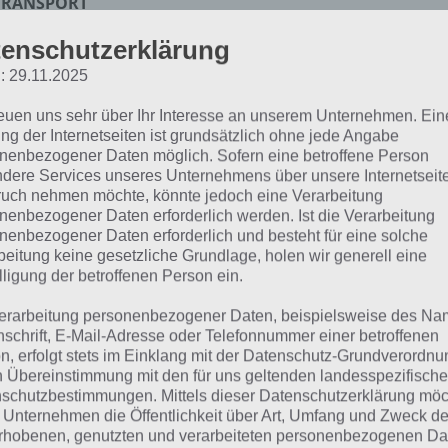
TRANSPORT
enschutzerklärung
 dieser Lösung handelt es sich um das tägliche Bonus Rät
: 29.11.2025
 noch die Links beispielsweise zum täglichen Rätsel und w
reuen uns sehr über Ihr Interesse an unserem Unternehmen. Ein
ng der Internetseiten ist grundsätzlich ohne jede Angabe
ägliches Rätsel:
Zur Lösung vom 20.11.2021
nenbezogener Daten möglich. Sofern eine betroffene Person
dere Services unseres Unternehmens über unsere Internetseite
Rätsel aus dem Jahr 2020:
Schau mal, was vor einem Jahr, 
uch nehmen möchte, könnte jedoch eine Verarbeitung
Lösung gesucht war
nenbezogener Daten erforderlich werden. Ist die Verarbeitung
nenbezogener Daten erforderlich und besteht für eine solche
Zur Übersicht
:
4 Bilder 1 Wort Lösungen zu Volle Fahrt vo
beitung keine gesetzliche Grundlage, holen wir generell eine
lligung der betroffenen Person ein.
erarbeitung personenbezogener Daten, beispielsweise des Na
nschrift, E-Mail-Adresse oder Telefonnummer einer betroffenen
n, erfolgt stets im Einklang mit der Datenschutz-Grundverordnu
n Übereinstimmung mit den für uns geltenden landesspezifisch
schutzbestimmungen. Mittels dieser Datenschutzerklärung mö
 Unternehmen die Öffentlichkeit über Art, Umfang und Zweck de
rhobenen, genutzten und verarbeiteten personenbezogenen Da