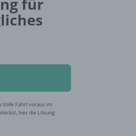
ung für
liches
 Volle Fahrt voraus im
teckst, hier die Lösung