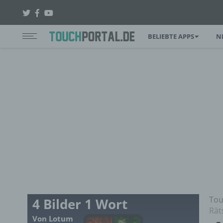
BELIEBTE APPS
N
Tou
4 Bilder 1 Wort
Rät
Von Lotum