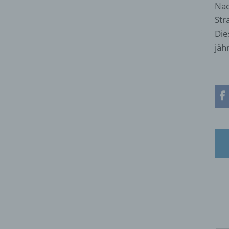
Nac
Str
Die
jäh