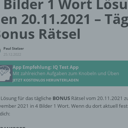
 Bilder 1 Wort Lös
en 20.11.2021 – Täg
onus Rätsel
Paul Stelzer
25.12.2022
App Empfehlung: IQ Test App
Mit zahlreichen Aufgaben zum Knobeln und Üben
JETZT KOSTENLOS HERUNTERLADEN
 Lösung für das tägliche
BONUS
Rätsel vom 20.11.2021 zu
ember 2021 in 4 Bilder 1 Wort. Wenn du dort aktuell fests
 dich: