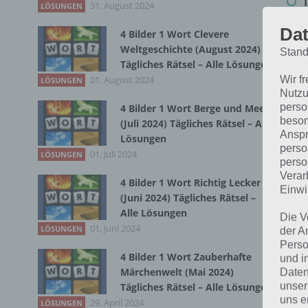
31. August 2024
LÖSUNGEN
Dat
4 Bilder 1 Wort Clevere
Bei
Weltgeschichte (August 2024)
Stand
wir
Tägliches Rätsel – Alle Lösungen
01. August 2024
Wir f
LÖSUNGEN
Nutzu
T
perso
4 Bilder 1 Wort Berge und Meer
beson
(Juli 2024) Tägliches Rätsel – Alle
Anspr
Lösungen
perso
01. Juli 2024
LÖSUNGEN
perso
Verar
4 Bilder 1 Wort Richtig Lecker
Einwi
(Juni 2024) Tägliches Rätsel –
Alle Lösungen
Die V
01. Juni 2024
LÖSUNGEN
der A
Perso
4 Bilder 1 Wort Zauberhafte
und i
Märchenwelt (Mai 2024)
Daten
unser
Tägliches Rätsel – Alle Lösungen
uns e
29. April 2024
LÖSUNGEN