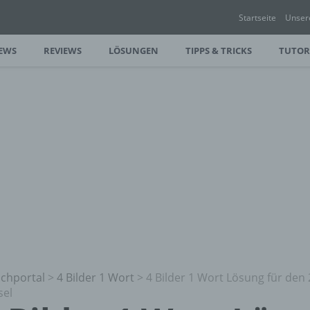
Startseite
Unser
EWS
REVIEWS
LÖSUNGEN
TIPPS & TRICKS
TUTOR
chportal
>
4 Bilder 1 Wort
>
4 Bilder 1 Wort Lösung für den
sel