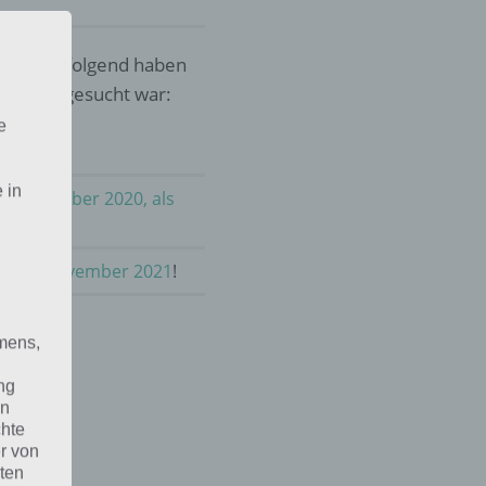
sel. Nachfolgend haben
as 2020 gesucht war:
e
 in
im November 2020, als
raus im November 2021
!
mens,
ng
en
chte
r von
ten