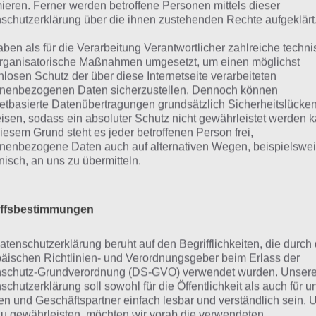
mieren. Ferner werden betroffene Personen mittels dieser
schutzerklärung über die ihnen zustehenden Rechte aufgeklärt
aben als für die Verarbeitung Verantwortlicher zahlreiche techn
rganisatorische Maßnahmen umgesetzt, um einen möglichst
nlosen Schutz der über diese Internetseite verarbeiteten
nenbezogenen Daten sicherzustellen. Dennoch können
netbasierte Datenübertragungen grundsätzlich Sicherheitslücke
isen, sodass ein absoluter Schutz nicht gewährleistet werden k
urze Begriffserklärung z
iesem Grund steht es jeder betroffenen Person frei,
nenbezogene Daten auch auf alternativen Wegen, beispielswe
ransport
onisch, an uns zu übermitteln.
nsport ist die Lösung für das tägliche Bonus Rätsel am 20.
iffsbestimmungen
t, doch welche Bedeutung hat dieses eigentlich und was g
st das Wort auch zu Volle Fahrt voraus? Zu bestimmten L
atenschutzerklärung beruht auf den Begrifflichkeiten, die durch
äischen Richtlinien- und Verordnungsgeber beim Erlass der
 daher auch immer eine kurze Begriffserklärung!
schutz-Grundverordnung (DS-GVO) verwendet wurden. Unser
schutzerklärung soll sowohl für die Öffentlichkeit als auch für u
echen wir von Transport, glaube ich, verbinden die meiste
n und Geschäftspartner einfach lesbar und verständlich sein.
sveränderung. Diese Ortsveränderung kann sowohl Person
zu gewährleisten, möchten wir vorab die verwendeten