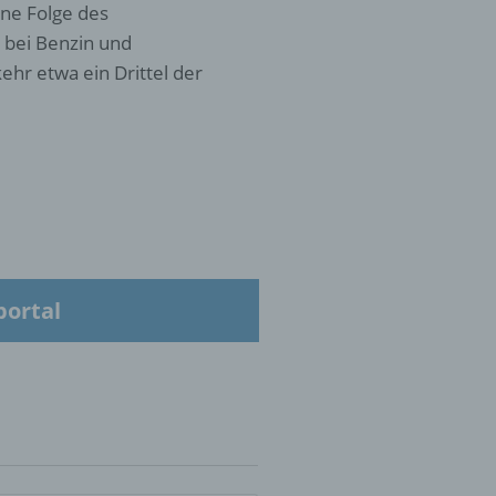
ne Folge des
 bei Benzin und
ehr etwa ein Drittel der
 die
hren
en,
die
portal
oder
tung.