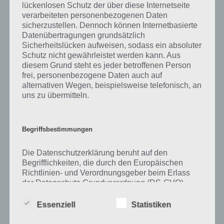
lückenlosen Schutz der über diese Internetseite
verarbeiteten personenbezogenen Daten
Zu Papier haben wir zunächst keine weiteren Informationen parat!
sicherzustellen. Dennoch können Internetbasierte
Datenübertragungen grundsätzlich
Sicherheitslücken aufweisen, sodass ein absoluter
Schutz nicht gewährleistet werden kann. Aus
Auf WhatsApp teilen
Teilen auf Facebook
diesem Grund steht es jeder betroffenen Person
frei, personenbezogene Daten auch auf
Tweet auf Twitter
alternativen Wegen, beispielsweise telefonisch, an
uns zu übermitteln.
Mehr Artikel hier auf Touchportal
Begriffsbestimmungen
Die Datenschutzerklärung beruht auf den
Begrifflichkeiten, die durch den Europäischen
Richtlinien- und Verordnungsgeber beim Erlass
der Datenschutz-Grundverordnung (DS-GVO)
verwendet wurden. Unsere Datenschutzerklärung
soll sowohl für die Öffentlichkeit als auch für
Essenziell
Statistiken
unsere Kunden und Geschäftspartner einfach
lesbar und verständlich sein. Um dies zu