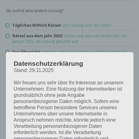
Du suchst eine andere Lösung?
Tägliches BONUS Rätsel:
Zur Lösung vom 20.1.2023
Rätsel aus dem Jahr 2022:
Schau mal, was vor einem Jahr, im
Januar 2022, als Lösung gesucht war
Zur Übersicht
:
4 Bilder 1 Wort Lösungen zu Völlig verspielt im
Januar 2023
!
Datenschutzerklärung
Stand: 29.11.2025
Wir freuen uns sehr über Ihr Interesse an unserem
Unternehmen. Eine Nutzung der Internetseiten ist
grundsätzlich ohne jede Angabe
personenbezogener Daten möglich. Sofern eine
betroffene Person besondere Services unseres
Unternehmens über unsere Internetseite in
Anspruch nehmen möchte, könnte jedoch eine
Verarbeitung personenbezogener Daten
erforderlich werden. Ist die Verarbeitung
personenbezogener Daten erforderlich und