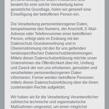
besteht für eine solche Verarbeitung keine
gesetzliche Grundlage, holen wir generell eine
Einwilligung der betroffenen Person ein.
Die Verarbeitung personenbezogener Daten,
beispielsweise des Namens, der Anschrift, E-Mail-
Adresse oder Telefonnummer einer betroffenen
Person, erfolgt stets im Einklang mit der
Datenschutz-Grundverordnung und in
Übereinstimmung mit den für uns geltenden
landesspezifischen Datenschutzbestimmungen.
Mittels dieser Datenschutzerklärung möchte unser
Unternehmen die Öffentlichkeit über Art, Umfang
Kurze Begriffserklärung zur Lösung
und Zweck der von uns erhobenen, genutzten und
Papier
verarbeiteten personenbezogenen Daten
informieren. Ferner werden betroffene Personen
mittels dieser Datenschutzerklärung über die ihnen
Papier ist die Lösung für das tägliche Rätsel am 20.1.2023 in 4 Bilder 1
zustehenden Rechte aufgeklärt.
Wort, doch welche Bedeutung hat dieses eigentlich und was gibt es
dazu zu wissen? Passt das Wort auch zu Völlig verspielt? Zu
Wir haben als für die Verarbeitung Verantwortlicher
bestimmten Lösungen präsentieren wir daher auch immer eine
zahlreiche technische und organisatorische
kurze Begriffserklärung!
Maßnahmen umgesetzt, um einen möglichst