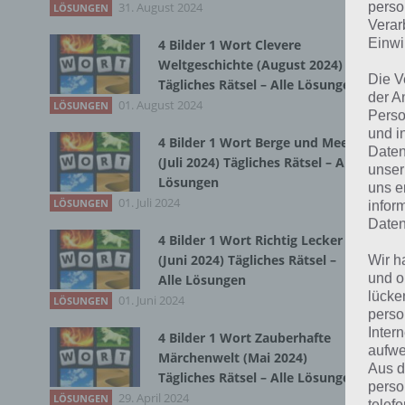
31. August 2024
Du 
perso
LÖSUNGEN
Verar
Einwi
4 Bilder 1 Wort Clevere
Weltgeschichte (August 2024)
Die V
Tägliches Rätsel – Alle Lösungen
der A
01. August 2024
LÖSUNGEN
Perso
und i
4 Bilder 1 Wort Berge und Meer
Daten
(Juli 2024) Tägliches Rätsel – Alle
unser
Lösungen
uns e
01. Juli 2024
LÖSUNGEN
infor
Daten
4 Bilder 1 Wort Richtig Lecker
(Juni 2024) Tägliches Rätsel –
Wir h
und o
Alle Lösungen
lücke
01. Juni 2024
LÖSUNGEN
perso
Inter
4 Bilder 1 Wort Zauberhafte
aufwe
Märchenwelt (Mai 2024)
Aus d
Tägliches Rätsel – Alle Lösungen
perso
29. April 2024
LÖSUNGEN
telef