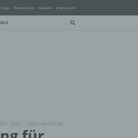
e App
Datenschutz
Kontakt
Impressum
IALS
20.1.2022 – Tägliches Rätsel
ung für