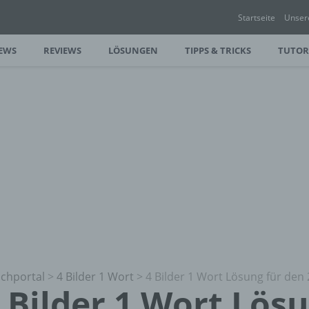
Startseite
Unser
EWS
REVIEWS
LÖSUNGEN
TIPPS & TRICKS
TUTOR
chportal
>
4 Bilder 1 Wort
>
4 Bilder 1 Wort Lösung für den 
 Bilder 1 Wort Lös