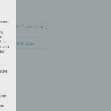
mens,
m Januar 2021, als Lösung
ng
en
chte
Zeit im Januar 2022
!
r von
ten
.
ische
n
ann.
ise