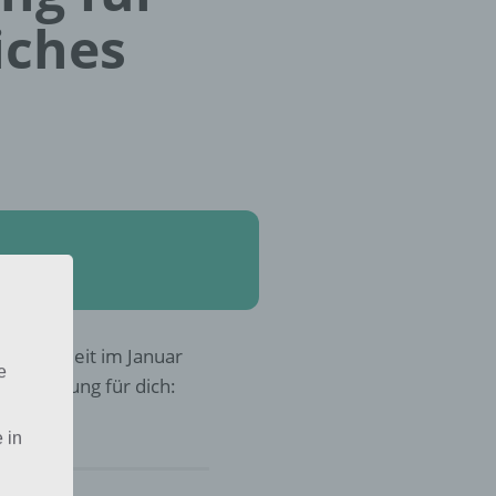
iches
rch die Zeit im Januar
e
r die Lösung für dich:
 in