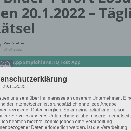
en 20.1.2022 – Tägl
ätsel
Paul Stelzer
01.01.2022
App Empfehlung: IQ Test App
Mit zahlreichen Aufgaben zum Knobeln und Üben
JETZT KOSTENLOS HERUNTERLADEN
enschutzerklärung
: 29.11.2025
 Lösung für das tägliche Rätsel vom 20.1.2022 zu Reise du
reuen uns sehr über Ihr Interesse an unserem Unternehmen. Ein
2 in 4 Bilder 1 Wort. Wenn du dort aktuell feststeckst, hie
ng der Internetseiten ist grundsätzlich ohne jede Angabe
nenbezogener Daten möglich. Sofern eine betroffene Person
dere Services unseres Unternehmens über unsere Internetseite
BURG
uch nehmen möchte, könnte jedoch eine Verarbeitung
nenbezogener Daten erforderlich werden. Ist die Verarbeitung