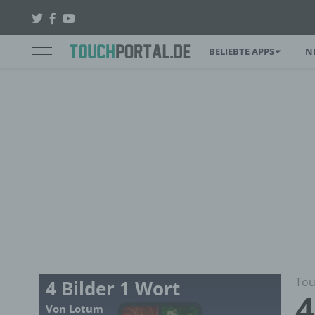
BELIEBTE APPS
N
Tou
4 Bilder 1 Wort
4
Von Lotum