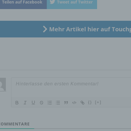
Teilen auf Facebook
Tweet auf Twitter
„betroffene Person") beziehen. Als identifizierbar wird eine natü
Person angesehen, die direkt oder indirekt, insbesondere mittel
Zuordnung zu einer Kennung wie einem Namen, zu einer
Kennnummer, zu Standortdaten, zu einer Online-Kennung oder
einem oder mehreren besonderen Merkmalen, die Ausdruck de
Mehr Artikel hier auf Touch
physischen, physiologischen, genetischen, psychischen,
wirtschaftlichen, kulturellen oder sozialen Identität dieser natür
Person sind, identifiziert werden kann.
b) betroffene Person
Betroffene Person ist jede identifizierte oder identifizierbare
natürliche Person, deren personenbezogene Daten von dem für
Verarbeitung Verantwortlichen verarbeitet werden.
{}
[+]
c) Verarbeitung
OMMENTARE
Verarbeitung ist jeder mit oder ohne Hilfe automatisierter Verfa