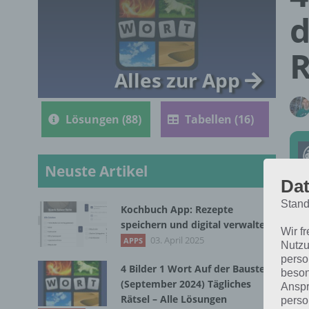
d
R
Alles zur App
Lösungen (88)
Tabellen (16)
Neuste Artikel
Dat
Stand
Kochbuch App: Rezepte
Die
speichern und digital verwalten
Wir f
202
03. April 2025
APPS
Nutzu
perso
4 Bilder 1 Wort Auf der Baustelle
beson
(September 2024) Tägliches
Anspr
Rätsel – Alle Lösungen
perso