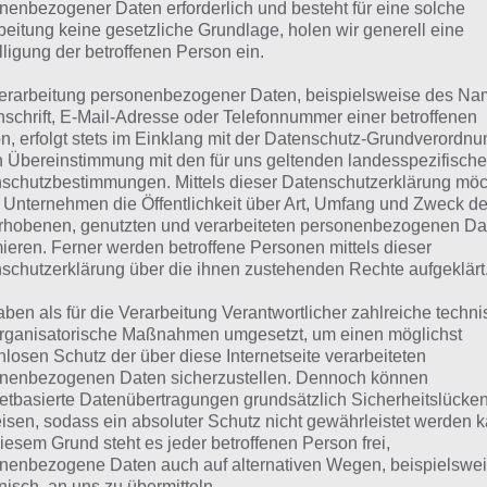
suchst eine andere Lösung?
nenbezogener Daten erforderlich und besteht für eine solche
beitung keine gesetzliche Grundlage, holen wir generell eine
lligung der betroffenen Person ein.
Tägliches BONUS Rätsel:
Zur Lösung vom 20.1.2022
erarbeitung personenbezogener Daten, beispielsweise des Na
Rätsel aus dem Jahr 2021:
Schau mal, was vor einem Jahr, i
nschrift, E-Mail-Adresse oder Telefonnummer einer betroffenen
n, erfolgt stets im Einklang mit der Datenschutz-Grundverordnu
gesucht war
n Übereinstimmung mit den für uns geltenden landesspezifisch
schutzbestimmungen. Mittels dieser Datenschutzerklärung mö
Zur Übersicht
:
4 Bilder 1 Wort Lösungen zu Reise durch die 
 Unternehmen die Öffentlichkeit über Art, Umfang und Zweck de
rhobenen, genutzten und verarbeiteten personenbezogenen Da
mieren. Ferner werden betroffene Personen mittels dieser
schutzerklärung über die ihnen zustehenden Rechte aufgeklärt
aben als für die Verarbeitung Verantwortlicher zahlreiche techn
rganisatorische Maßnahmen umgesetzt, um einen möglichst
nlosen Schutz der über diese Internetseite verarbeiteten
nenbezogenen Daten sicherzustellen. Dennoch können
netbasierte Datenübertragungen grundsätzlich Sicherheitslücke
isen, sodass ein absoluter Schutz nicht gewährleistet werden k
iesem Grund steht es jeder betroffenen Person frei,
nenbezogene Daten auch auf alternativen Wegen, beispielswe
onisch, an uns zu übermitteln.