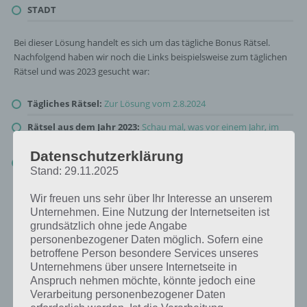
STADT
Bei dieser Lösung handelt es sich um das tägliche Bonus Rätsel.
Nachfolgend haben wir noch die Links beispielsweise zum täglichen
Rätsel und was 2023 gesucht war:
Tägliches Rätsel:
Zur Lösung vom 2.8.2024
Rätsel aus dem Jahr 2023:
Schau mal, was vor einem Jahr, im
August 2023, als Lösung gesucht war
Datenschutzerklärung
Zur Übersicht
:
4 Bilder 1 Wort Lösungen zu Clevere
Stand: 29.11.2025
Weltgeschichte im August 2024
!
Wir freuen uns sehr über Ihr Interesse an unserem
Unternehmen. Eine Nutzung der Internetseiten ist
grundsätzlich ohne jede Angabe
personenbezogener Daten möglich. Sofern eine
betroffene Person besondere Services unseres
Unternehmens über unsere Internetseite in
Anspruch nehmen möchte, könnte jedoch eine
Verarbeitung personenbezogener Daten