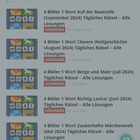
Zusammenhang mit personenbezogenen
Daten wie das Erheben, das Erfassen, die
4 Bilder 1 Wort Auf der Baustelle
Organisation, das Ordnen, die Speicherung,
(September 2024) Tägliches Rätsel – Alle
die Anpassung oder Veränderung, das
Lösungen
Auslesen, das Abfragen, die Verwendung,
LÖSUNGEN
31. August 2024
die Offenlegung durch Übermittlung,
Verbreitung oder eine andere Form der
4 Bilder 1 Wort Clevere Weltgeschichte
(August 2024) Tägliches Rätsel – Alle
Bereitstellung, den Abgleich oder die
Lösungen
Verknüpfung, die Einschränkung, das
LÖSUNGEN
Löschen oder die Vernichtung.
01. August 2024
4 Bilder 1 Wort Berge und Meer (Juli 2024)
Tägliches Rätsel – Alle Lösungen
d) Einschränkung der Verarbeitung
LÖSUNGEN
01. Juli 2024
Einschränkung der Verarbeitung ist die
4 Bilder 1 Wort Richtig Lecker (Juni 2024)
Markierung gespeicherter
Tägliches Rätsel – Alle Lösungen
personenbezogener Daten mit dem Ziel, ihre
LÖSUNGEN
01. Juni 2024
künftige Verarbeitung einzuschränken.
4 Bilder 1 Wort Zauberhafte Märchenwelt
(Mai 2024) Tägliches Rätsel – Alle
e) Profiling
Lösungen