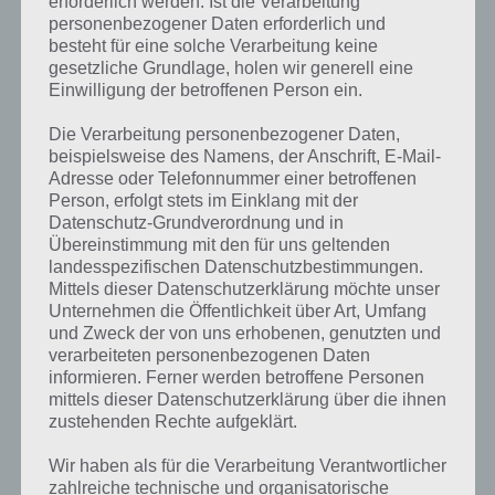
erforderlich werden. Ist die Verarbeitung
personenbezogener Daten erforderlich und
besteht für eine solche Verarbeitung keine
gesetzliche Grundlage, holen wir generell eine
Einwilligung der betroffenen Person ein.
Die Verarbeitung personenbezogener Daten,
beispielsweise des Namens, der Anschrift, E-Mail-
Adresse oder Telefonnummer einer betroffenen
Person, erfolgt stets im Einklang mit der
Datenschutz-Grundverordnung und in
Übereinstimmung mit den für uns geltenden
landesspezifischen Datenschutzbestimmungen.
Mittels dieser Datenschutzerklärung möchte unser
Unternehmen die Öffentlichkeit über Art, Umfang
und Zweck der von uns erhobenen, genutzten und
verarbeiteten personenbezogenen Daten
Kurze Begriffserklärung zur Lösung Stadt
informieren. Ferner werden betroffene Personen
mittels dieser Datenschutzerklärung über die ihnen
zustehenden Rechte aufgeklärt.
Stadt ist die Lösung für das tägliche Bonus Rätsel am 2.8.2024 in 4
Bilder 1 Wort, doch welche Bedeutung hat dieses eigentlich und was
Wir haben als für die Verarbeitung Verantwortlicher
gibt es dazu zu wissen? Passt das Wort auch zu Clevere
zahlreiche technische und organisatorische
Weltgeschichte? Zu bestimmten Lösungen präsentieren wir daher