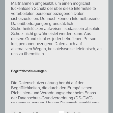
Maßnahmen umgesetzt, um einen möglichst
auch immer eine kurze Begriffserklärung!
lückenlosen Schutz der über diese Internetseite
verarbeiteten personenbezogenen Daten
sicherzustellen. Dennoch können Internetbasierte
Zu Stadt haben wir zunächst keine weiteren Informationen parat!
Datenübertragungen grundsätzlich
Sicherheitslücken aufweisen, sodass ein absoluter
Schutz nicht gewährleistet werden kann. Aus
diesem Grund steht es jeder betroffenen Person
Auf WhatsApp teilen
Teilen auf Facebook
frei, personenbezogene Daten auch auf
alternativen Wegen, beispielsweise telefonisch, an
Tweet auf Twitter
uns zu übermitteln.
Begriffsbestimmungen
Mehr Artikel hier auf Touchportal
Die Datenschutzerklärung beruht auf den
Begrifflichkeiten, die durch den Europäischen
Richtlinien- und Verordnungsgeber beim Erlass
der Datenschutz-Grundverordnung (DS-GVO)
verwendet wurden. Unsere Datenschutzerklärung
soll sowohl für die Öffentlichkeit als auch für