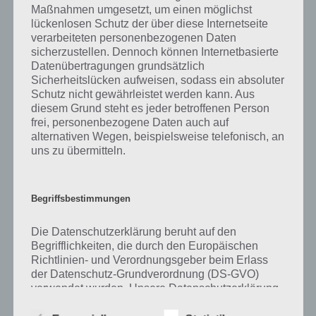
Maßnahmen umgesetzt, um einen möglichst
kurze Begriffserklärung!
lückenlosen Schutz der über diese Internetseite
verarbeiteten personenbezogenen Daten
sicherzustellen. Dennoch können Internetbasierte
Zu Nass haben wir zunächst keine weiteren Informationen parat!
Datenübertragungen grundsätzlich
Sicherheitslücken aufweisen, sodass ein absoluter
Schutz nicht gewährleistet werden kann. Aus
diesem Grund steht es jeder betroffenen Person
Auf WhatsApp teilen
Teilen auf Facebook
frei, personenbezogene Daten auch auf
alternativen Wegen, beispielsweise telefonisch, an
Tweet auf Twitter
uns zu übermitteln.
Begriffsbestimmungen
Mehr Artikel hier auf Touchportal
Die Datenschutzerklärung beruht auf den
Begrifflichkeiten, die durch den Europäischen
Richtlinien- und Verordnungsgeber beim Erlass
der Datenschutz-Grundverordnung (DS-GVO)
verwendet wurden. Unsere Datenschutzerklärung
soll sowohl für die Öffentlichkeit als auch für