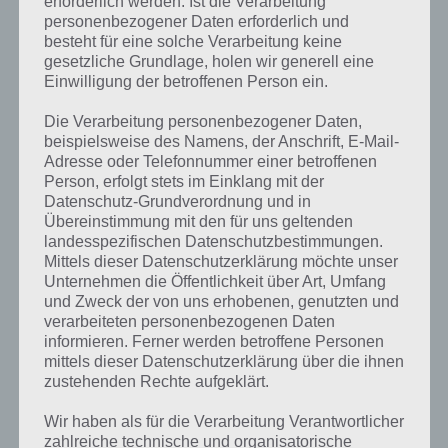
erforderlich werden. Ist die Verarbeitung
personenbezogener Daten erforderlich und
besteht für eine solche Verarbeitung keine
gesetzliche Grundlage, holen wir generell eine
Einwilligung der betroffenen Person ein.
Die Verarbeitung personenbezogener Daten,
beispielsweise des Namens, der Anschrift, E-Mail-
Adresse oder Telefonnummer einer betroffenen
Person, erfolgt stets im Einklang mit der
Datenschutz-Grundverordnung und in
Übereinstimmung mit den für uns geltenden
landesspezifischen Datenschutzbestimmungen.
Mittels dieser Datenschutzerklärung möchte unser
Unternehmen die Öffentlichkeit über Art, Umfang
und Zweck der von uns erhobenen, genutzten und
verarbeiteten personenbezogenen Daten
Kurze Begriffserklärung zur Lösung Nass
informieren. Ferner werden betroffene Personen
mittels dieser Datenschutzerklärung über die ihnen
zustehenden Rechte aufgeklärt.
Nass ist die Lösung für das tägliche Bonus Rätsel am 2.6.2021 in 4
Bilder 1 Wort, doch welche Bedeutung hat dieses eigentlich und was
Wir haben als für die Verarbeitung Verantwortlicher
gibt es dazu zu wissen? Passt das Wort auch zu Endlose Ozeane? Zu
zahlreiche technische und organisatorische
bestimmten Lösungen präsentieren wir daher auch immer eine