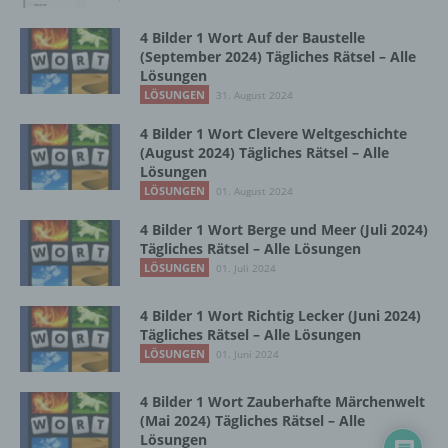
Zusammenhang mit personenbezogenen
Daten wie das Erheben, das Erfassen, die
4 Bilder 1 Wort Auf der Baustelle
Organisation, das Ordnen, die Speicherung,
(September 2024) Tägliches Rätsel – Alle
die Anpassung oder Veränderung, das
Lösungen
Auslesen, das Abfragen, die Verwendung,
LÖSUNGEN
31. August 2024
die Offenlegung durch Übermittlung,
Verbreitung oder eine andere Form der
4 Bilder 1 Wort Clevere Weltgeschichte
(August 2024) Tägliches Rätsel – Alle
Bereitstellung, den Abgleich oder die
Lösungen
Verknüpfung, die Einschränkung, das
LÖSUNGEN
Löschen oder die Vernichtung.
01. August 2024
4 Bilder 1 Wort Berge und Meer (Juli 2024)
Tägliches Rätsel – Alle Lösungen
d) Einschränkung der Verarbeitung
LÖSUNGEN
01. Juli 2024
Einschränkung der Verarbeitung ist die
4 Bilder 1 Wort Richtig Lecker (Juni 2024)
Markierung gespeicherter
Tägliches Rätsel – Alle Lösungen
personenbezogener Daten mit dem Ziel, ihre
LÖSUNGEN
01. Juni 2024
künftige Verarbeitung einzuschränken.
4 Bilder 1 Wort Zauberhafte Märchenwelt
(Mai 2024) Tägliches Rätsel – Alle
e) Profiling
Lösungen