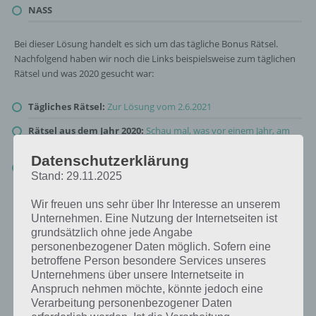
NASS
Bei dieser Lösung handelt es sich um das tägliche Bonus Rätsel.
Nachfolgend haben wir noch die Links beispielsweise zum täglichen
Rätsel und was 2020 gesucht war:
Tägliches Rätsel:
Zur Lösung vom 2.6.2021
Rätsel aus dem Jahr 2020:
Schau mal, was vor einem Jahr, am
2.6.2020, als Lösung gesucht war
Datenschutzerklärung
Zur Übersicht
:
4 Bilder 1 Wort Lösungen zu Endlose Ozeane im
Stand: 29.11.2025
Juni 2021
!
Wir freuen uns sehr über Ihr Interesse an unserem
Unternehmen. Eine Nutzung der Internetseiten ist
grundsätzlich ohne jede Angabe
personenbezogener Daten möglich. Sofern eine
betroffene Person besondere Services unseres
Unternehmens über unsere Internetseite in
Anspruch nehmen möchte, könnte jedoch eine
Verarbeitung personenbezogener Daten