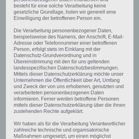
besteht für eine solche Verarbeitung keine
gesetzliche Grundlage, holen wir generell eine
Einwilligung der betroffenen Person ein.
Die Verarbeitung personenbezogener Daten,
beispielsweise des Namens, der Anschrift, E-Mail-
Adresse oder Telefonnummer einer betroffenen
Person, erfolgt stets im Einklang mit der
Datenschutz-Grundverordnung und in
Übereinstimmung mit den für uns geltenden
landesspezifischen Datenschutzbestimmungen.
Mittels dieser Datenschutzerklärung möchte unser
Unternehmen die Öffentlichkeit über Art, Umfang
Kurze Begriffserklärung zur Lösung
und Zweck der von uns erhobenen, genutzten und
Freunde
verarbeiteten personenbezogenen Daten
informieren. Ferner werden betroffene Personen
mittels dieser Datenschutzerklärung über die ihnen
Freunde ist die Lösung für das tägliche Rätsel am 2.2.2024 in 4 Bilder
zustehenden Rechte aufgeklärt.
1 Wort, doch welche Bedeutung hat dieses eigentlich und was gibt es
dazu zu wissen? Passt das Wort auch zu Glückliches Leben? Zu
Wir haben als für die Verarbeitung Verantwortlicher
bestimmten Lösungen präsentieren wir daher auch immer eine
zahlreiche technische und organisatorische
kurze Begriffserklärung!
Maßnahmen umgesetzt, um einen möglichst