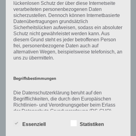
lückenlosen Schutz der über diese Internetseite
verarbeiteten personenbezogenen Daten
Zu Freunde haben wir zunächst keine weiteren Informationen parat!
sicherzustellen. Dennoch können Internetbasierte
Datenübertragungen grundsätzlich
Sicherheitslücken aufweisen, sodass ein absoluter
Schutz nicht gewährleistet werden kann. Aus
Auf WhatsApp teilen
Teilen auf Facebook
diesem Grund steht es jeder betroffenen Person
frei, personenbezogene Daten auch auf
Tweet auf Twitter
alternativen Wegen, beispielsweise telefonisch, an
uns zu übermitteln.
Mehr Artikel hier auf Touchportal
Begriffsbestimmungen
Die Datenschutzerklärung beruht auf den
Begrifflichkeiten, die durch den Europäischen
Richtlinien- und Verordnungsgeber beim Erlass
der Datenschutz-Grundverordnung (DS-GVO)
verwendet wurden. Unsere Datenschutzerklärung
soll sowohl für die Öffentlichkeit als auch für
Essenziell
Statistiken
unsere Kunden und Geschäftspartner einfach
lesbar und verständlich sein. Um dies zu