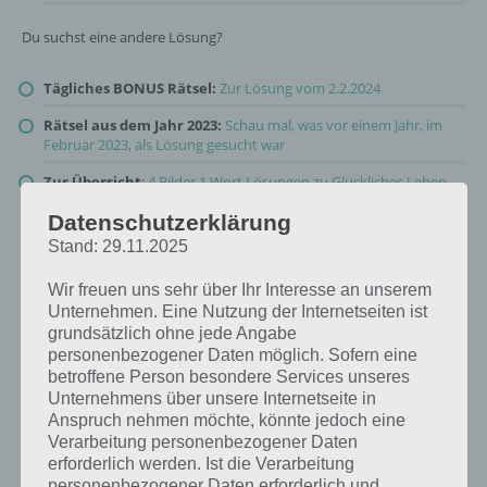
Du suchst eine andere Lösung?
Tägliches BONUS Rätsel:
Zur Lösung vom 2.2.2024
Rätsel aus dem Jahr 2023:
Schau mal, was vor einem Jahr, im
Februar 2023, als Lösung gesucht war
Zur Übersicht
:
4 Bilder 1 Wort Lösungen zu Glückliches Leben
im Februar 2024
!
Datenschutzerklärung
Stand: 29.11.2025
Wir freuen uns sehr über Ihr Interesse an unserem
Unternehmen. Eine Nutzung der Internetseiten ist
grundsätzlich ohne jede Angabe
personenbezogener Daten möglich. Sofern eine
betroffene Person besondere Services unseres
Unternehmens über unsere Internetseite in
Anspruch nehmen möchte, könnte jedoch eine
Verarbeitung personenbezogener Daten
erforderlich werden. Ist die Verarbeitung
personenbezogener Daten erforderlich und