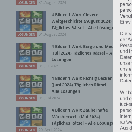
31. August 2024
LÖSUNGEN
perso
perso
4 Bilder 1 Wort Clevere
Verar
Bei
Weltgeschichte (August 2024)
Einwi
wir
Tägliches Rätsel – Alle Lösungen
Die V
01. August 2024
LÖSUNGEN
der A
T
Perso
4 Bilder 1 Wort Berge und Meer
und i
(Juli 2024) Tägliches Rätsel – Alle
Daten
Lösungen
unser
01. Juli 2024
LÖSUNGEN
uns e
infor
4 Bilder 1 Wort Richtig Lecker
Daten
(Juni 2024) Tägliches Rätsel –
Alle Lösungen
Wir h
01. Juni 2024
LÖSUNGEN
und o
lücke
4 Bilder 1 Wort Zauberhafte
perso
Inter
Märchenwelt (Mai 2024)
aufwe
Tägliches Rätsel – Alle Lösungen
Aus d
29. April 2024
LÖSUNGEN