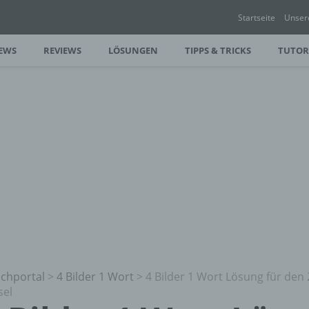
Startseite
Unser
EWS
REVIEWS
LÖSUNGEN
TIPPS & TRICKS
TUTOR
chportal
>
4 Bilder 1 Wort
>
4 Bilder 1 Wort Lösung für den 
sel