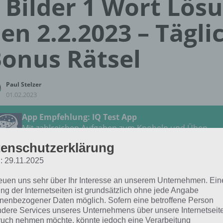
 Bilder 1 Wort Lös
en 2.2.2023 – Tägli
onus Rätsel
Paul Stelzer
01.02.2023
App Empfehlung: IQ Test App
Mit zahlreichen Aufgaben zum Knobeln und Üben
JETZT KOSTENLOS HERUNTERLADEN
enschutzerklärung
: 29.11.2025
 Lösung für das tägliche
BONUS
Rätsel vom 2.2.2023 zu L
reuen uns sehr über Ihr Interesse an unserem Unternehmen. Ein
Februar 2023 in 4 Bilder 1 Wort. Wenn du dort aktuell fest
ng der Internetseiten ist grundsätzlich ohne jede Angabe
 dich:
nenbezogener Daten möglich. Sofern eine betroffene Person
dere Services unseres Unternehmens über unsere Internetseite
uch nehmen möchte, könnte jedoch eine Verarbeitung