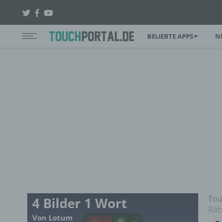
BELIEBTE APPS
N
Tou
4 Bilder 1 Wort
Rät
Von Lotum