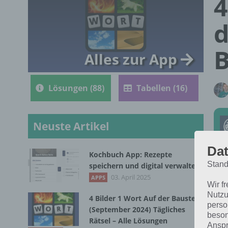
4
d
B
Alles zur App
Lösungen (88)
Tabellen (16)
Neuste Artikel
Dat
Kochbuch App: Rezepte
Stand
speichern und digital verwalten
Die
03. April 2025
APPS
Wir f
im 
Nutzu
4 Bilder 1 Wort Auf der Baustelle
für
perso
(September 2024) Tägliches
beson
Rätsel – Alle Lösungen
Anspr