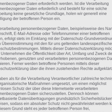
ROSEN
nenbezogener Daten erforderlich werden. Ist die Verarbeitung
nenbezogener Daten erforderlich und besteht für eine solche
beitung keine gesetzliche Grundlage, holen wir generell eine
 dieser Lösung handelt es sich um das tägliche Bonus Rät
lligung der betroffenen Person ein.
 noch die Links beispielsweise zum täglichen Rätsel und w
erarbeitung personenbezogener Daten, beispielsweise des Na
nschrift, E-Mail-Adresse oder Telefonnummer einer betroffenen
ägliches Rätsel:
Zur Lösung vom 2.2.2023
n, erfolgt stets im Einklang mit der Datenschutz-Grundverordnu
n Übereinstimmung mit den für uns geltenden landesspezifisch
Rätsel aus dem Jahr 2022:
Schau mal, was vor einem Jahr, i
schutzbestimmungen. Mittels dieser Datenschutzerklärung mö
Lösung gesucht war
 Unternehmen die Öffentlichkeit über Art, Umfang und Zweck de
rhobenen, genutzten und verarbeiteten personenbezogenen Da
Zur Übersicht
:
4 Bilder 1 Wort Lösungen zu Liebe und Freun
mieren. Ferner werden betroffene Personen mittels dieser
schutzerklärung über die ihnen zustehenden Rechte aufgeklärt
aben als für die Verarbeitung Verantwortlicher zahlreiche techn
rganisatorische Maßnahmen umgesetzt, um einen möglichst
nlosen Schutz der über diese Internetseite verarbeiteten
nenbezogenen Daten sicherzustellen. Dennoch können
netbasierte Datenübertragungen grundsätzlich Sicherheitslücke
isen, sodass ein absoluter Schutz nicht gewährleistet werden k
iesem Grund steht es jeder betroffenen Person frei,