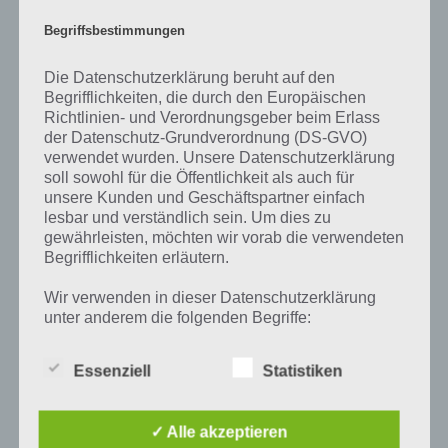
die niedrigste wurde in Wostok (Antarktis) gemessen: -89,2 Grad
Celsius.
Begriffsbestimmungen
Während auf der Nordhalbkugel Winter ist, ist gleichzeitig auf der
Die Datenschutzerklärung beruht auf den
Südhalbkugel Sommer. Aus diesem Grund wird auch zwischen dem
Begrifflichkeiten, die durch den Europäischen
Nordwinter und dem Südwinter unterschieden. Je nachdem auf
Richtlinien- und Verordnungsgeber beim Erlass
welcher Halbkugel man sich befindet, wird dieses Wort verwendet.
der Datenschutz-Grundverordnung (DS-GVO)
Charakteristisch für den Winter sind die im Schnitt niedrigen
verwendet wurden. Unsere Datenschutzerklärung
Temperaturen, schneebedeckte Landschaften und Bäume ohne
soll sowohl für die Öffentlichkeit als auch für
Blätter.
unsere Kunden und Geschäftspartner einfach
lesbar und verständlich sein. Um dies zu
gewährleisten, möchten wir vorab die verwendeten
Begrifflichkeiten erläutern.
Auf WhatsApp teilen
Teilen auf Facebook
Wir verwenden in dieser Datenschutzerklärung
unter anderem die folgenden Begriffe:
Tweet auf Twitter
Essenziell
Statistiken
a) personenbezogene Daten
Mehr Artikel hier auf Touchportal
✓ Alle akzeptieren
Personenbezogene Daten sind alle