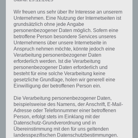
Wir freuen uns sehr über Ihr Interesse an unserem
Unternehmen. Eine Nutzung der Internetseiten ist
grundsätzlich ohne jede Angabe
personenbezogener Daten möglich. Sofern eine
betroffene Person besondere Services unseres
Unternehmens über unsere Internetseite in
Anspruch nehmen möchte, könnte jedoch eine
Verarbeitung personenbezogener Daten
erforderlich werden. Ist die Verarbeitung
personenbezogener Daten erforderlich und
besteht für eine solche Verarbeitung keine
gesetzliche Grundlage, holen wir generell eine
Kurze Begriffserklärung zur Lösung
Einwilligung der betroffenen Person ein.
Winter
Die Verarbeitung personenbezogener Daten,
beispielsweise des Namens, der Anschrift, E-Mail-
Winter ist die Lösung für das tägliche Rätsel am 2.12.2021 in 4 Bilder 1
Adresse oder Telefonnummer einer betroffenen
Wort, doch welche Bedeutung hat dieses eigentlich und was gibt es
Person, erfolgt stets im Einklang mit der
dazu zu wissen? Passt das Wort auch zu Winter Wunderland? Zu
Datenschutz-Grundverordnung und in
bestimmten Lösungen präsentieren wir daher auch immer eine
Übereinstimmung mit den für uns geltenden
kurze Begriffserklärung!
landesspezifischen Datenschutzbestimmungen.