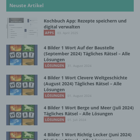
d) Einschränkung der Verarbeitung
Neuste Artikel
Einschränkung der Verarbeitung ist die
Kochbuch App: Rezepte speichern und
Markierung gespeicherter
digital verwalten
personenbezogener Daten mit dem Ziel, ihre
APPS
03. April 2025
künftige Verarbeitung einzuschränken.
4 Bilder 1 Wort Auf der Baustelle
(September 2024) Tägliches Rätsel – Alle
e) Profiling
Lösungen
LÖSUNGEN
31. August 2024
Profiling ist jede Art der automatisierten
4 Bilder 1 Wort Clevere Weltgeschichte
Verarbeitung personenbezogener Daten, die
(August 2024) Tägliches Rätsel – Alle
darin besteht, dass diese
Lösungen
personenbezogenen Daten verwendet
LÖSUNGEN
01. August 2024
werden, um bestimmte persönliche Aspekte,
die sich auf eine natürliche Person beziehen,
4 Bilder 1 Wort Berge und Meer (Juli 2024)
zu bewerten, insbesondere, um Aspekte
Tägliches Rätsel – Alle Lösungen
bezüglich Arbeitsleistung, wirtschaftlicher
LÖSUNGEN
01. Juli 2024
Lage, Gesundheit, persönlicher Vorlieben,
Interessen, Zuverlässigkeit, Verhalten,
4 Bilder 1 Wort Richtig Lecker (Juni 2024)
Aufenthaltsort oder Ortswechsel dieser