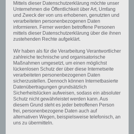
Mittels dieser Datenschutzerklärung möchte unser
Winter ist die kälteste Jahreszeit und kommt in den subtropischen,
Unternehmen die Öffentlichkeit über Art, Umfang
gemäßigten, subpolaren und arktischen Klimazonen der Erde vor.
und Zweck der von uns erhobenen, genutzten und
Dabei gibt es sowohl den kalendarischen, als auch den
verarbeiteten personenbezogenen Daten
meterologischen Winter.
informieren. Ferner werden betroffene Personen
mittels dieser Datenschutzerklärung über die ihnen
zustehenden Rechte aufgeklärt.
Beim kalendarischen Winter müssen wir einen Blick in die
Astronomie werfen. Winteranfang ist dann, wenn die Sonne
Wir haben als für die Verarbeitung Verantwortlicher
senkreich zum Wendekreis der anderen Erdhälfte steht. Auf der
zahlreiche technische und organisatorische
Nordhemisphäre, also auch hier in Deutschland, ist das der 21. oder
Maßnahmen umgesetzt, um einen möglichst
22. Dezember. Der Tag ist hier am kürzesten. Daneben gibt es wie er
lückenlosen Schutz der über diese Internetseite
erwähnt den meterologischen Winteranfang. Dieser wird auf der
verarbeiteten personenbezogenen Daten
Nordhalbkugel am 1. Dezember angesetzt und umfasst die Monat
sicherzustellen. Dennoch können Internetbasierte
Dezember, Januar und Februar.
Datenübertragungen grundsätzlich
Sicherheitslücken aufweisen, sodass ein absoluter
Kommen wir mal zu Rekorden. Wusstest, wann der kälteste Winter
Schutz nicht gewährleistet werden kann. Aus
in Deutschland war? Dies war der Winter 1962/1963. Die mittlere
diesem Grund steht es jeder betroffenen Person
Temperatur lag hier bei -5,5 Grad Celsius. Der wärmste Winter war
frei, personenbezogene Daten auch auf
2006/ 2007 mit im Schnitt 4,4 Grad Celsius. Tie tiefste jemals
alternativen Wegen, beispielsweise telefonisch, an
gemessen Temperatur in Deutschland stammt vom 12. Januar 1929.
uns zu übermitteln.
In Hüll (Oberbayern) wurde -37,8 Grad Celsius gemessen. Weltweit