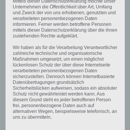
Mittels dieser Datenschutzerklärung möchte unser
kurze Begriffserklärung!
Unternehmen die Öffentlichkeit über Art, Umfang
und Zweck der von uns erhobenen, genutzten und
Elfen sind Fabelwesen. Sie sehen optisch Menschen sehr ähnlich,
verarbeiteten personenbezogenen Daten
haben aber übernatürliche Eigenschaften. Viele Elfen können
informieren. Ferner werden betroffene Personen
zaubern.
mittels dieser Datenschutzerklärung über die ihnen
zustehenden Rechte aufgeklärt.
Es gibt unterschiedliche Arten von Elfen. Besonders bekannt und
Wir haben als für die Verarbeitung Verantwortlicher
beliebt sind die, die dem Weihnachtsmann zur Seite stehen. Auch
zahlreiche technische und organisatorische
Lichtelfen sind sehr bekannt. Bei beiden handelt es sich um gute
Maßnahmen umgesetzt, um einen möglichst
Wesen, es gibt aber auch böse, sogenannten Schwarzelfen.
lückenlosen Schutz der über diese Internetseite
verarbeiteten personenbezogenen Daten
Ein Elf ist ein scheues Wesen, das gerne für sich lebt. Es ist meist in
sicherzustellen. Dennoch können Internetbasierte
Wäldern zu finden und lebt im Einklang mit der Natur. Es gibt
Datenübertragungen grundsätzlich
winzige Elfen mit Flügeln und welche, die so groß wie Menschen sind.
Sicherheitslücken aufweisen, sodass ein absoluter
Schutz nicht gewährleistet werden kann. Aus
Sie sind auch als Elben oder Alben bekannt.
diesem Grund steht es jeder betroffenen Person
frei, personenbezogene Daten auch auf
Elfen sind schon in alten skandinavischen und deutschen Sagen zu
alternativen Wegen, beispielsweise telefonisch, an
finden. Sie kommen in Geschichten und Märchen vor und halten
uns zu übermitteln.
sich häufig in der Nähe von Göttern auf.
Im 19. Jahrhundert wurden Elfen in der Literatur häufig als kleine,