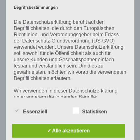
niedliche Wesen mit Flügeln dargestellt. Sie hausten auf Blumen und
in Bäumen.
Begriffsbestimmungen
Besonderen Ruhm erlangten Elfen durch J.R.R. Tolkiens Werk “Der
Die Datenschutzerklärung beruht auf den
Herr der Ringe”. In diesem Werk we4rden sie als Elben bezeichnet.
Begrifflichkeiten, die durch den Europäischen
Tolkiens Elben sind unsterblich und immun gegen Krankheiten. Sie
Richtlinien- und Verordnungsgeber beim Erlass
sind außerdem besonders stark und herausragend intelligent. Die
der Datenschutz-Grundverordnung (DS-GVO)
Elben aus Tolkiens Werk sind so groß wie Menschen und haben
verwendet wurden. Unsere Datenschutzerklärung
Eigenschaften, durch die sie den Menschen überlegen sind.
soll sowohl für die Öffentlichkeit als auch für
unsere Kunden und Geschäftspartner einfach
lesbar und verständlich sein. Um dies zu
gewährleisten, möchten wir vorab die verwendeten
Begrifflichkeiten erläutern.
Auf WhatsApp teilen
Teilen auf Facebook
Wir verwenden in dieser Datenschutzerklärung
Tweet auf Twitter
unter anderem die folgenden Begriffe:
Essenziell
Statistiken
a) personenbezogene Daten
Mehr Artikel hier auf Touchportal
✓ Alle akzeptieren
Personenbezogene Daten sind alle