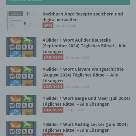
d) Einschränkung der Verarbeitung
Kochbuch App: Rezepte speichern und
Einschränkung der Verarbeitung ist die
digital verwalten
Markierung gespeicherter
APPS
03. April 2025
personenbezogener Daten mit dem Ziel, ihre
künftige Verarbeitung einzuschränken.
4 Bilder 1 Wort Auf der Baustelle
(September 2024) Tägliches Rätsel – Alle
Lösungen
e) Profiling
LÖSUNGEN
31. August 2024
Profiling ist jede Art der automatisierten
4 Bilder 1 Wort Clevere Weltgeschichte
Verarbeitung personenbezogener Daten, die
(August 2024) Tägliches Rätsel – Alle
darin besteht, dass diese
Lösungen
personenbezogenen Daten verwendet
LÖSUNGEN
01. August 2024
werden, um bestimmte persönliche Aspekte,
4 Bilder 1 Wort Berge und Meer (Juli 2024)
die sich auf eine natürliche Person beziehen,
Tägliches Rätsel – Alle Lösungen
zu bewerten, insbesondere, um Aspekte
LÖSUNGEN
01. Juli 2024
bezüglich Arbeitsleistung, wirtschaftlicher
Lage, Gesundheit, persönlicher Vorlieben,
Interessen, Zuverlässigkeit, Verhalten,
4 Bilder 1 Wort Richtig Lecker (Juni 2024)
Aufenthaltsort oder Ortswechsel dieser
Tägliches Rätsel – Alle Lösungen
natürlichen Person zu analysieren oder
LÖSUNGEN