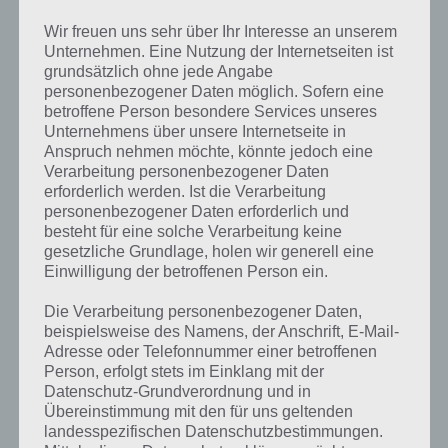
Wir freuen uns sehr über Ihr Interesse an unserem
Unternehmen. Eine Nutzung der Internetseiten ist
grundsätzlich ohne jede Angabe
personenbezogener Daten möglich. Sofern eine
betroffene Person besondere Services unseres
Unternehmens über unsere Internetseite in
Anspruch nehmen möchte, könnte jedoch eine
Verarbeitung personenbezogener Daten
erforderlich werden. Ist die Verarbeitung
personenbezogener Daten erforderlich und
besteht für eine solche Verarbeitung keine
gesetzliche Grundlage, holen wir generell eine
Einwilligung der betroffenen Person ein.
Die Verarbeitung personenbezogener Daten,
beispielsweise des Namens, der Anschrift, E-Mail-
Kurze Begriffserklärung zur Lösung Elfen
Adresse oder Telefonnummer einer betroffenen
Person, erfolgt stets im Einklang mit der
Elfen ist die Lösung für das tägliche Bonus Rätsel am 2.12.2020 in 4
Datenschutz-Grundverordnung und in
Bilder 1 Wort, doch welche Bedeutung hat dieses eigentlich und was
Übereinstimmung mit den für uns geltenden
gibt es dazu zu wissen? Passt das Wort auch zu Weihnachten? Zu
landesspezifischen Datenschutzbestimmungen.
bestimmten Lösungen präsentieren wir daher auch immer eine