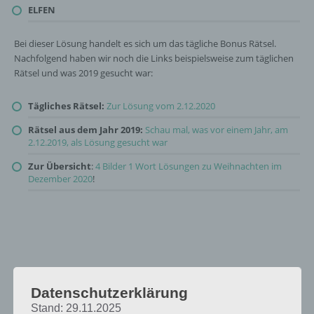
ELFEN
Bei dieser Lösung handelt es sich um das tägliche Bonus Rätsel.
Nachfolgend haben wir noch die Links beispielsweise zum täglichen
Rätsel und was 2019 gesucht war:
Tägliches Rätsel:
Zur Lösung vom 2.12.2020
Rätsel aus dem Jahr 2019:
Schau mal, was vor einem Jahr, am
2.12.2019, als Lösung gesucht war
Zur Übersicht
:
4 Bilder 1 Wort Lösungen zu Weihnachten im
Dezember 2020
!
Datenschutzerklärung
Stand: 29.11.2025