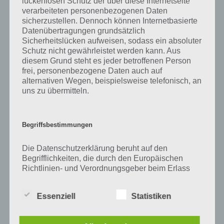
lückenlosen Schutz der über diese Internetseite
Zu Dino haben wir zunächst keine weiteren Informationen parat!
verarbeiteten personenbezogenen Daten
sicherzustellen. Dennoch können Internetbasierte
Datenübertragungen grundsätzlich
Sicherheitslücken aufweisen, sodass ein absoluter
Auf WhatsApp teilen
Teilen auf Facebook
Schutz nicht gewährleistet werden kann. Aus
diesem Grund steht es jeder betroffenen Person
frei, personenbezogene Daten auch auf
Tweet auf Twitter
alternativen Wegen, beispielsweise telefonisch, an
uns zu übermitteln.
Mehr Artikel hier auf Touchportal
Begriffsbestimmungen
Die Datenschutzerklärung beruht auf den
Begrifflichkeiten, die durch den Europäischen
Richtlinien- und Verordnungsgeber beim Erlass
der Datenschutz-Grundverordnung (DS-GVO)
verwendet wurden. Unsere Datenschutzerklärung
Essenziell
Statistiken
soll sowohl für die Öffentlichkeit als auch für
unsere Kunden und Geschäftspartner einfach
lesbar und verständlich sein. Um dies zu