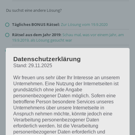
Du suchst eine andere Lösung?
Tägliches BONUS Rätsel:
Zur Lösung vom 19.9.2020
Rätsel aus dem Jahr 2019:
Schau mal, was vor einem Jahr, am
19.9.2019, als Lösung gesucht war
Zur Übersicht
:
4 Bilder 1 Wort Lösungen zu Kenia im September
2020
!
Datenschutzerklärung
Stand: 29.11.2025
Wir freuen uns sehr über Ihr Interesse an unserem
Unternehmen. Eine Nutzung der Internetseiten ist
grundsätzlich ohne jede Angabe
personenbezogener Daten möglich. Sofern eine
betroffene Person besondere Services unseres
Unternehmens über unsere Internetseite in
Anspruch nehmen möchte, könnte jedoch eine
Verarbeitung personenbezogener Daten
erforderlich werden. Ist die Verarbeitung
personenbezogener Daten erforderlich und