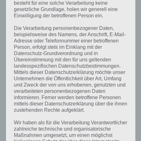
besteht für eine solche Verarbeitung keine
gesetzliche Grundlage, holen wir generell eine
Einwilligung der betroffenen Person ein.
Die Verarbeitung personenbezogener Daten,
beispielsweise des Namens, der Anschrift, E-Mail-
Adresse oder Telefonnummer einer betroffenen
Person, erfolgt stets im Einklang mit der
Datenschutz-Grundverordnung und in
Übereinstimmung mit den für uns geltenden
landesspezifischen Datenschutzbestimmungen.
Mittels dieser Datenschutzerklärung möchte unser
Unternehmen die Öffentlichkeit über Art, Umfang
Kurze Begriffserklärung zur Lösung Dino
und Zweck der von uns erhobenen, genutzten und
verarbeiteten personenbezogenen Daten
informieren. Ferner werden betroffene Personen
Dino ist die Lösung für das tägliche Rätsel am 19.9.2020 in 4 Bilder 1
mittels dieser Datenschutzerklärung über die ihnen
Wort, doch welche Bedeutung hat dieses eigentlich und was gibt es
zustehenden Rechte aufgeklärt.
dazu zu wissen? Passt das Wort auch zu Kenia? Zu bestimmten
Lösungen präsentieren wir daher auch immer eine kurze
Wir haben als für die Verarbeitung Verantwortlicher
Begriffserklärung!
zahlreiche technische und organisatorische
Maßnahmen umgesetzt, um einen möglichst