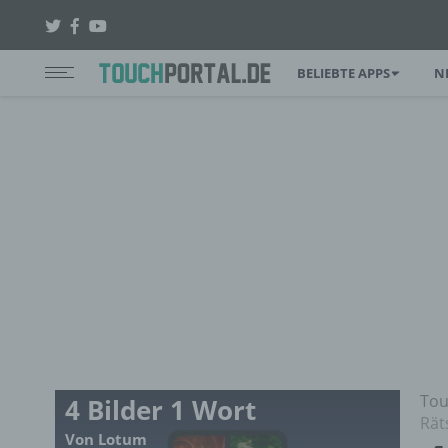
BELIEBTE APPS
N
Tou
4 Bilder 1 Wort
Rät
Von Lotum