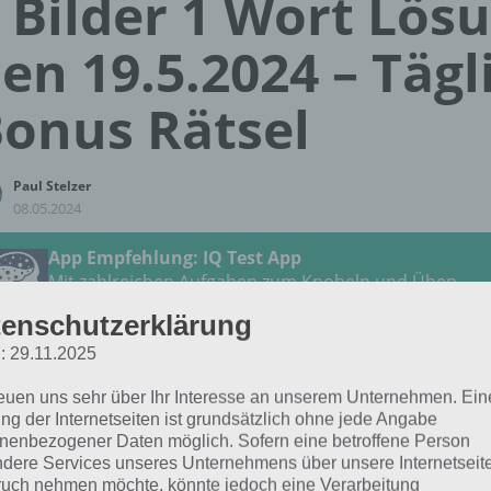
 Bilder 1 Wort Lös
en 19.5.2024 – Tägl
onus Rätsel
Paul Stelzer
08.05.2024
App Empfehlung: IQ Test App
Mit zahlreichen Aufgaben zum Knobeln und Üben
JETZT KOSTENLOS HERUNTERLADEN
enschutzerklärung
: 29.11.2025
 Lösung für das tägliche
BONUS
Rätsel vom 19.5.2024 zu
reuen uns sehr über Ihr Interesse an unserem Unternehmen. Ein
chenwelt im Mai 2024 in 4 Bilder 1 Wort. Wenn du dort akt
ng der Internetseiten ist grundsätzlich ohne jede Angabe
 Lösung für dich:
nenbezogener Daten möglich. Sofern eine betroffene Person
dere Services unseres Unternehmens über unsere Internetseite
uch nehmen möchte, könnte jedoch eine Verarbeitung