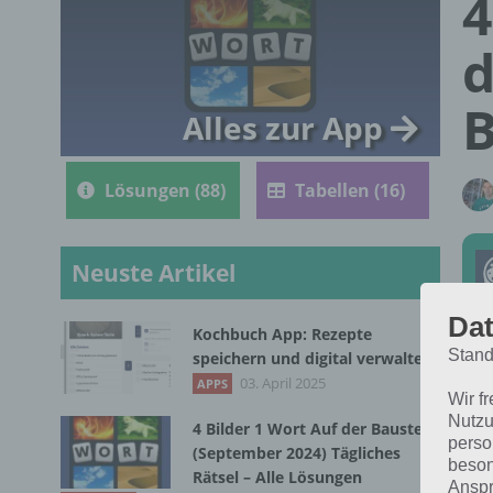
4
d
B
Alles zur App
Lösungen (88)
Tabellen (16)
Neuste Artikel
Dat
Kochbuch App: Rezepte
Stand
speichern und digital verwalten
Die
03. April 2025
APPS
Wir f
Mär
Nutzu
4 Bilder 1 Wort Auf der Baustelle
die
perso
(September 2024) Tägliches
beson
Rätsel – Alle Lösungen
Anspr