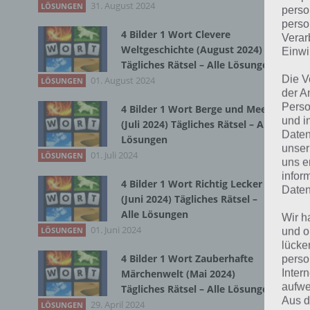
31. August 2024
LÖSUNGEN
perso
perso
4 Bilder 1 Wort Clevere
Verar
Bei
Weltgeschichte (August 2024)
Einwi
wir
Tägliches Rätsel – Alle Lösungen
Die V
01. August 2024
LÖSUNGEN
der A
T
Perso
4 Bilder 1 Wort Berge und Meer
und i
(Juli 2024) Tägliches Rätsel – Alle
Daten
Lösungen
unser
01. Juli 2024
LÖSUNGEN
uns e
infor
4 Bilder 1 Wort Richtig Lecker
Daten
(Juni 2024) Tägliches Rätsel –
Alle Lösungen
Wir h
01. Juni 2024
LÖSUNGEN
und o
lücke
4 Bilder 1 Wort Zauberhafte
perso
Inter
Märchenwelt (Mai 2024)
aufwe
Tägliches Rätsel – Alle Lösungen
Aus d
29. April 2024
LÖSUNGEN