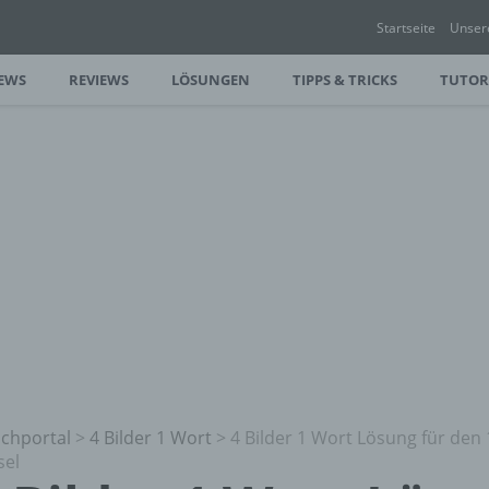
Startseite
Unser
EWS
REVIEWS
LÖSUNGEN
TIPPS & TRICKS
TUTOR
chportal
>
4 Bilder 1 Wort
>
4 Bilder 1 Wort Lösung für den 
sel