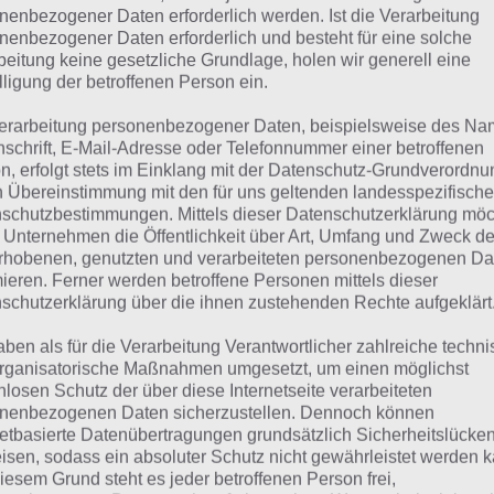
SEIDE
nenbezogener Daten erforderlich werden. Ist die Verarbeitung
nenbezogener Daten erforderlich und besteht für eine solche
beitung keine gesetzliche Grundlage, holen wir generell eine
 dieser Lösung handelt es sich um das tägliche Bonus Rät
lligung der betroffenen Person ein.
 noch die Links beispielsweise zum täglichen Rätsel und w
erarbeitung personenbezogener Daten, beispielsweise des Na
nschrift, E-Mail-Adresse oder Telefonnummer einer betroffenen
ägliches Rätsel:
Zur Lösung vom 19.5.2024
n, erfolgt stets im Einklang mit der Datenschutz-Grundverordnu
n Übereinstimmung mit den für uns geltenden landesspezifisch
Rätsel aus dem Jahr 2023:
Schau mal, was vor einem Jahr, i
schutzbestimmungen. Mittels dieser Datenschutzerklärung mö
gesucht war
 Unternehmen die Öffentlichkeit über Art, Umfang und Zweck de
rhobenen, genutzten und verarbeiteten personenbezogenen Da
Zur Übersicht
:
4 Bilder 1 Wort Lösungen zu Zauberhafte Mä
mieren. Ferner werden betroffene Personen mittels dieser
schutzerklärung über die ihnen zustehenden Rechte aufgeklärt
aben als für die Verarbeitung Verantwortlicher zahlreiche techn
rganisatorische Maßnahmen umgesetzt, um einen möglichst
nlosen Schutz der über diese Internetseite verarbeiteten
nenbezogenen Daten sicherzustellen. Dennoch können
netbasierte Datenübertragungen grundsätzlich Sicherheitslücke
isen, sodass ein absoluter Schutz nicht gewährleistet werden k
iesem Grund steht es jeder betroffenen Person frei,