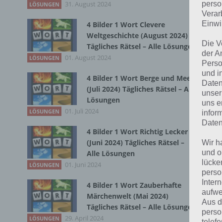
31. August 2024
Du 
perso
LÖSUNGEN
Verar
Einwi
4 Bilder 1 Wort Clevere
Weltgeschichte (August 2024)
Die V
Tägliches Rätsel – Alle Lösungen
der A
01. August 2024
LÖSUNGEN
Perso
und i
4 Bilder 1 Wort Berge und Meer
Daten
(Juli 2024) Tägliches Rätsel – Alle
unser
Lösungen
uns e
01. Juli 2024
LÖSUNGEN
infor
Daten
4 Bilder 1 Wort Richtig Lecker
(Juni 2024) Tägliches Rätsel –
Wir h
und o
Alle Lösungen
lücke
01. Juni 2024
LÖSUNGEN
perso
Inter
4 Bilder 1 Wort Zauberhafte
aufwe
Märchenwelt (Mai 2024)
Aus d
Tägliches Rätsel – Alle Lösungen
perso
29. April 2024
LÖSUNGEN
telef