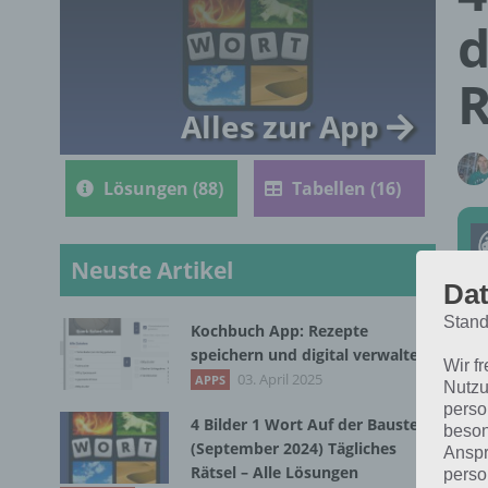
d
R
Alles zur App
Lösungen (88)
Tabellen (16)
Neuste Artikel
Dat
Stand
Kochbuch App: Rezepte
Die
speichern und digital verwalten
Wir f
Bil
03. April 2025
APPS
Nutzu
perso
4 Bilder 1 Wort Auf der Baustelle
beson
(September 2024) Tägliches
Anspr
Rätsel – Alle Lösungen
perso