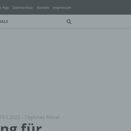
e App
Datenschutz
Kontakt
Impressum
IALS
19.5.2022 – Tägliches Rätsel
ung für