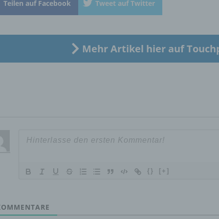
Teilen auf Facebook
Tweet auf Twitter
„betroffene Person") beziehen. Als identifizierbar wird eine natü
Person angesehen, die direkt oder indirekt, insbesondere mittel
Zuordnung zu einer Kennung wie einem Namen, zu einer
Kennnummer, zu Standortdaten, zu einer Online-Kennung oder
einem oder mehreren besonderen Merkmalen, die Ausdruck de
Mehr Artikel hier auf Touch
physischen, physiologischen, genetischen, psychischen,
wirtschaftlichen, kulturellen oder sozialen Identität dieser natür
Person sind, identifiziert werden kann.
b) betroffene Person
Betroffene Person ist jede identifizierte oder identifizierbare
natürliche Person, deren personenbezogene Daten von dem für
Verarbeitung Verantwortlichen verarbeitet werden.
{}
[+]
c) Verarbeitung
OMMENTARE
Verarbeitung ist jeder mit oder ohne Hilfe automatisierter Verfa