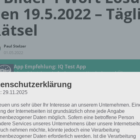
en 19.5.2022 – Tägl
ätsel
Paul Stelzer
01.05.2022
App Empfehlung: IQ Test App
Mit zahlreichen Aufgaben zum Knobeln und Üben
JETZT KOSTENLOS HERUNTERLADEN
enschutzerklärung
: 29.11.2025
 Lösung für das tägliche Rätsel vom 19.5.2022 zu Traumbe
reuen uns sehr über Ihr Interesse an unserem Unternehmen. Ein
der 1 Wort. Wenn du dort aktuell feststeckst, hier die Lösun
ng der Internetseiten ist grundsätzlich ohne jede Angabe
nenbezogener Daten möglich. Sofern eine betroffene Person
dere Services unseres Unternehmens über unsere Internetseite
MODE
uch nehmen möchte, könnte jedoch eine Verarbeitung
nenbezogener Daten erforderlich werden. Ist die Verarbeitung