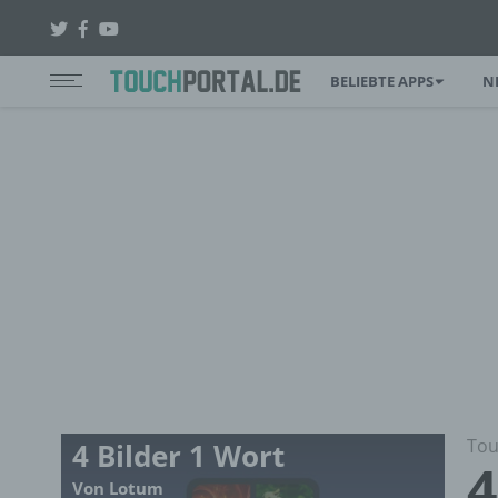
BELIEBTE APPS
N
Tou
4 Bilder 1 Wort
4
Von Lotum