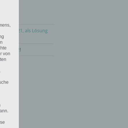
mens,
m Mai 2021, als Lösung
ng
en
chte
 Mai 2022
!
r von
ten
.
ische
n
ann.
ise