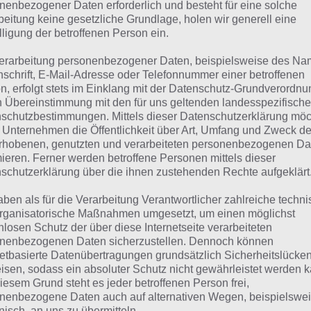
suchst eine andere Lösung?
nenbezogener Daten erforderlich und besteht für eine solche
beitung keine gesetzliche Grundlage, holen wir generell eine
lligung der betroffenen Person ein.
Tägliches BONUS Rätsel:
Zur Lösung vom 19.5.2022
erarbeitung personenbezogener Daten, beispielsweise des Na
Rätsel aus dem Jahr 2021:
Schau mal, was vor einem Jahr, i
nschrift, E-Mail-Adresse oder Telefonnummer einer betroffenen
n, erfolgt stets im Einklang mit der Datenschutz-Grundverordnu
gesucht war
n Übereinstimmung mit den für uns geltenden landesspezifisch
schutzbestimmungen. Mittels dieser Datenschutzerklärung mö
Zur Übersicht
:
4 Bilder 1 Wort Lösungen zu Traumberufe im
 Unternehmen die Öffentlichkeit über Art, Umfang und Zweck de
rhobenen, genutzten und verarbeiteten personenbezogenen Da
mieren. Ferner werden betroffene Personen mittels dieser
schutzerklärung über die ihnen zustehenden Rechte aufgeklärt
aben als für die Verarbeitung Verantwortlicher zahlreiche techn
rganisatorische Maßnahmen umgesetzt, um einen möglichst
nlosen Schutz der über diese Internetseite verarbeiteten
nenbezogenen Daten sicherzustellen. Dennoch können
netbasierte Datenübertragungen grundsätzlich Sicherheitslücke
isen, sodass ein absoluter Schutz nicht gewährleistet werden k
iesem Grund steht es jeder betroffenen Person frei,
nenbezogene Daten auch auf alternativen Wegen, beispielswe
onisch, an uns zu übermitteln.