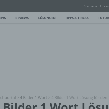
Startseite
Unser
EWS
REVIEWS
LÖSUNGEN
TIPPS & TRICKS
TUTOR
chportal
>
4 Bilder 1 Wort
>
4 Bilder 1 Wort Lösung für den 
 Bilder 1 Wort Lös