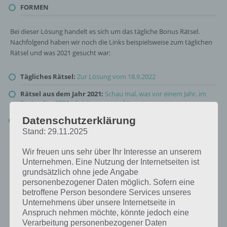
FORMEN
Bei dieser Lösung handelt es sich um das tägliche Bonus Rätsel.
Nachfolgend haben wir noch die Links beispielsweise zum täglichen
Rätsel und was 2021 gesucht war:
Tägliches Rätsel:
Zur Lösung vom 18.9.2022
Rätsel aus dem Jahr 2021:
Schau mal, was vor einem Jahr, im
September 2021, als Lösung gesucht war
Datenschutzerklärung
Zur Übersicht
:
4 Bilder 1 Wort Lösungen zu Die Welt der Kunst
im September 2022
!
Stand: 29.11.2025
Wir freuen uns sehr über Ihr Interesse an unserem
Unternehmen. Eine Nutzung der Internetseiten ist
grundsätzlich ohne jede Angabe
personenbezogener Daten möglich. Sofern eine
betroffene Person besondere Services unseres
Unternehmens über unsere Internetseite in
Anspruch nehmen möchte, könnte jedoch eine
Verarbeitung personenbezogener Daten