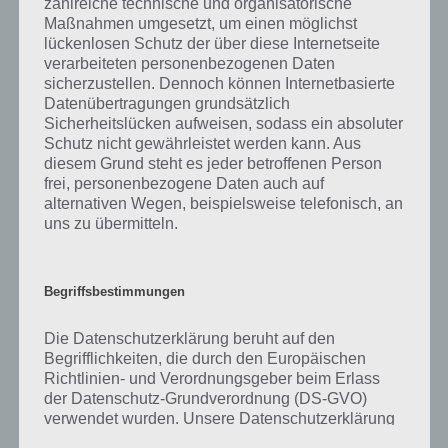
zahlreiche technische und organisatorische
was gibt es dazu zu wissen? Passt das Wort auch zu Die Welt der
Maßnahmen umgesetzt, um einen möglichst
Kunst? Zu bestimmten Lösungen präsentieren wir daher auch
lückenlosen Schutz der über diese Internetseite
immer eine kurze Begriffserklärung!
verarbeiteten personenbezogenen Daten
sicherzustellen. Dennoch können Internetbasierte
Zu Formen haben wir zunächst keine weiteren Informationen parat!
Datenübertragungen grundsätzlich
Sicherheitslücken aufweisen, sodass ein absoluter
Schutz nicht gewährleistet werden kann. Aus
diesem Grund steht es jeder betroffenen Person
frei, personenbezogene Daten auch auf
Auf WhatsApp teilen
Teilen auf Facebook
alternativen Wegen, beispielsweise telefonisch, an
uns zu übermitteln.
Tweet auf Twitter
Begriffsbestimmungen
Mehr Artikel hier auf Touchportal
Die Datenschutzerklärung beruht auf den
Begrifflichkeiten, die durch den Europäischen
Richtlinien- und Verordnungsgeber beim Erlass
der Datenschutz-Grundverordnung (DS-GVO)
verwendet wurden. Unsere Datenschutzerklärung
soll sowohl für die Öffentlichkeit als auch für