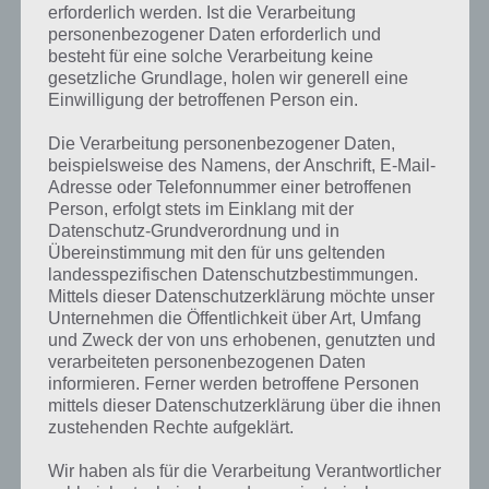
erforderlich werden. Ist die Verarbeitung
personenbezogener Daten erforderlich und
besteht für eine solche Verarbeitung keine
gesetzliche Grundlage, holen wir generell eine
Einwilligung der betroffenen Person ein.
Die Verarbeitung personenbezogener Daten,
beispielsweise des Namens, der Anschrift, E-Mail-
Adresse oder Telefonnummer einer betroffenen
Person, erfolgt stets im Einklang mit der
Datenschutz-Grundverordnung und in
Übereinstimmung mit den für uns geltenden
landesspezifischen Datenschutzbestimmungen.
Mittels dieser Datenschutzerklärung möchte unser
Unternehmen die Öffentlichkeit über Art, Umfang
und Zweck der von uns erhobenen, genutzten und
verarbeiteten personenbezogenen Daten
Kurze Begriffserklärung zur Lösung
informieren. Ferner werden betroffene Personen
Formen
mittels dieser Datenschutzerklärung über die ihnen
zustehenden Rechte aufgeklärt.
Formen ist die Lösung für das tägliche Bonus Rätsel am 18.9.2022 in
Wir haben als für die Verarbeitung Verantwortlicher
4 Bilder 1 Wort, doch welche Bedeutung hat dieses eigentlich und