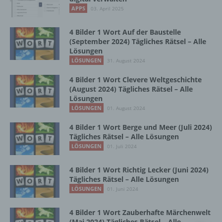
Vorgang oder jede solche Vorgangsreihe im
APPS
03. April 2025
Zusammenhang mit personenbezogenen
Daten wie das Erheben, das Erfassen, die
Organisation, das Ordnen, die Speicherung,
4 Bilder 1 Wort Auf der Baustelle
die Anpassung oder Veränderung, das
(September 2024) Tägliches Rätsel – Alle
Lösungen
Auslesen, das Abfragen, die Verwendung,
die Offenlegung durch Übermittlung,
LÖSUNGEN
31. August 2024
Verbreitung oder eine andere Form der
4 Bilder 1 Wort Clevere Weltgeschichte
Bereitstellung, den Abgleich oder die
(August 2024) Tägliches Rätsel – Alle
Verknüpfung, die Einschränkung, das
Lösungen
Löschen oder die Vernichtung.
LÖSUNGEN
01. August 2024
4 Bilder 1 Wort Berge und Meer (Juli 2024)
d) Einschränkung der Verarbeitung
Tägliches Rätsel – Alle Lösungen
LÖSUNGEN
01. Juli 2024
Einschränkung der Verarbeitung ist die
Markierung gespeicherter
4 Bilder 1 Wort Richtig Lecker (Juni 2024)
personenbezogener Daten mit dem Ziel, ihre
Tägliches Rätsel – Alle Lösungen
künftige Verarbeitung einzuschränken.
LÖSUNGEN
01. Juni 2024
4 Bilder 1 Wort Zauberhafte Märchenwelt
e) Profiling
(Mai 2024) Tägliches Rätsel – Alle