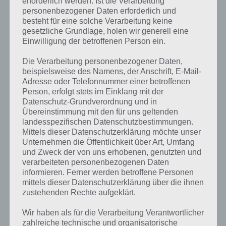
erforderlich werden. Ist die Verarbeitung
personenbezogener Daten erforderlich und
besteht für eine solche Verarbeitung keine
gesetzliche Grundlage, holen wir generell eine
Einwilligung der betroffenen Person ein.
Die Verarbeitung personenbezogener Daten,
beispielsweise des Namens, der Anschrift, E-Mail-
Adresse oder Telefonnummer einer betroffenen
Person, erfolgt stets im Einklang mit der
Datenschutz-Grundverordnung und in
Übereinstimmung mit den für uns geltenden
landesspezifischen Datenschutzbestimmungen.
Mittels dieser Datenschutzerklärung möchte unser
Unternehmen die Öffentlichkeit über Art, Umfang
und Zweck der von uns erhobenen, genutzten und
verarbeiteten personenbezogenen Daten
Kurze Begriffserklärung zur Lösung Grün
informieren. Ferner werden betroffene Personen
mittels dieser Datenschutzerklärung über die ihnen
zustehenden Rechte aufgeklärt.
Grün ist die Lösung für das tägliche Bonus Rätsel am 18.8.2022 in 4
Bilder 1 Wort, doch welche Bedeutung hat dieses eigentlich und was
Wir haben als für die Verarbeitung Verantwortlicher
gibt es dazu zu wissen? Passt das Wort auch zu Endlich Schule? Zu
zahlreiche technische und organisatorische
bestimmten Lösungen präsentieren wir daher auch immer eine