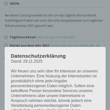
GRÜN
Bei dieser Lösung handelt es sich um das tägliche Bonus Rätsel.
Nachfolgend haben wir noch die Links beispielsweise zum täglichen
Rätsel und was 2021 gesucht war:
Tägliches Rätsel:
Zur Lösung vom 18.8.2022
Rätsel aus dem Jahr 2021:
Schau mal, was vor einem Jahr, im
August 2021, als Lösung gesucht war
Datenschutzerklärung
Zur Übersicht
:
4 Bilder 1 Wort Lösungen zu Endlich Schule im
Stand: 29.11.2025
August 2022
!
Wir freuen uns sehr über Ihr Interesse an unserem
Unternehmen. Eine Nutzung der Internetseiten ist
grundsätzlich ohne jede Angabe
personenbezogener Daten möglich. Sofern eine
betroffene Person besondere Services unseres
Unternehmens über unsere Internetseite in
Anspruch nehmen möchte, könnte jedoch eine
Verarbeitung personenbezogener Daten