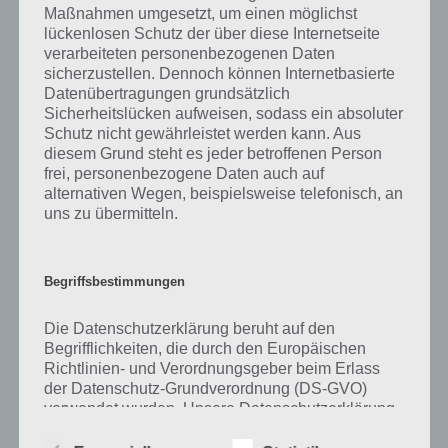
Maßnahmen umgesetzt, um einen möglichst
kurze Begriffserklärung!
lückenlosen Schutz der über diese Internetseite
verarbeiteten personenbezogenen Daten
sicherzustellen. Dennoch können Internetbasierte
Zu Grün haben wir zunächst keine weiteren Informationen parat!
Datenübertragungen grundsätzlich
Sicherheitslücken aufweisen, sodass ein absoluter
Schutz nicht gewährleistet werden kann. Aus
diesem Grund steht es jeder betroffenen Person
Auf WhatsApp teilen
Teilen auf Facebook
frei, personenbezogene Daten auch auf
alternativen Wegen, beispielsweise telefonisch, an
Tweet auf Twitter
uns zu übermitteln.
Begriffsbestimmungen
Mehr Artikel hier auf Touchportal
Die Datenschutzerklärung beruht auf den
Begrifflichkeiten, die durch den Europäischen
Richtlinien- und Verordnungsgeber beim Erlass
der Datenschutz-Grundverordnung (DS-GVO)
verwendet wurden. Unsere Datenschutzerklärung
soll sowohl für die Öffentlichkeit als auch für