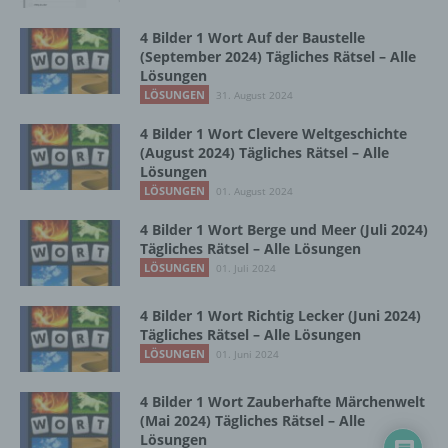
Zusammenhang mit personenbezogenen
Daten wie das Erheben, das Erfassen, die
4 Bilder 1 Wort Auf der Baustelle
Organisation, das Ordnen, die Speicherung,
(September 2024) Tägliches Rätsel – Alle
die Anpassung oder Veränderung, das
Lösungen
Auslesen, das Abfragen, die Verwendung,
LÖSUNGEN
31. August 2024
die Offenlegung durch Übermittlung,
Verbreitung oder eine andere Form der
4 Bilder 1 Wort Clevere Weltgeschichte
(August 2024) Tägliches Rätsel – Alle
Bereitstellung, den Abgleich oder die
Lösungen
Verknüpfung, die Einschränkung, das
LÖSUNGEN
Löschen oder die Vernichtung.
01. August 2024
4 Bilder 1 Wort Berge und Meer (Juli 2024)
Tägliches Rätsel – Alle Lösungen
d) Einschränkung der Verarbeitung
LÖSUNGEN
01. Juli 2024
Einschränkung der Verarbeitung ist die
4 Bilder 1 Wort Richtig Lecker (Juni 2024)
Markierung gespeicherter
Tägliches Rätsel – Alle Lösungen
personenbezogener Daten mit dem Ziel, ihre
LÖSUNGEN
01. Juni 2024
künftige Verarbeitung einzuschränken.
4 Bilder 1 Wort Zauberhafte Märchenwelt
(Mai 2024) Tägliches Rätsel – Alle
e) Profiling
Lösungen