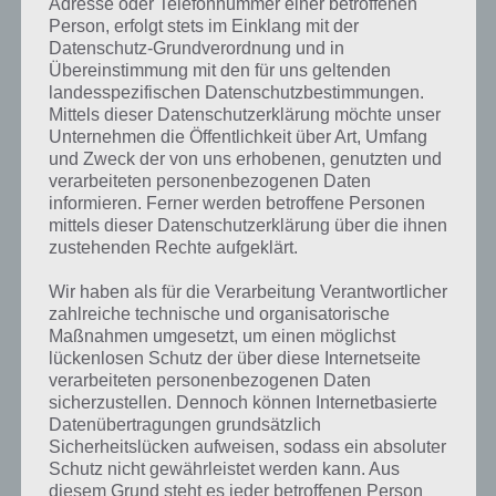
Adresse oder Telefonnummer einer betroffenen
Person, erfolgt stets im Einklang mit der
Datenschutz-Grundverordnung und in
Übereinstimmung mit den für uns geltenden
landesspezifischen Datenschutzbestimmungen.
Mittels dieser Datenschutzerklärung möchte unser
Unternehmen die Öffentlichkeit über Art, Umfang
und Zweck der von uns erhobenen, genutzten und
verarbeiteten personenbezogenen Daten
informieren. Ferner werden betroffene Personen
mittels dieser Datenschutzerklärung über die ihnen
zustehenden Rechte aufgeklärt.
Wir haben als für die Verarbeitung Verantwortlicher
Kurze Begriffserklärung zur Lösung Falle
zahlreiche technische und organisatorische
Maßnahmen umgesetzt, um einen möglichst
Falle ist die Lösung für das tägliche Rätsel am 18.8.2020 in 4 Bilder 1
lückenlosen Schutz der über diese Internetseite
Wort, doch welche Bedeutung hat dieses eigentlich und was gibt es
verarbeiteten personenbezogenen Daten
dazu zu wissen? Passt das Wort auch zu Island? Zu bestimmten
sicherzustellen. Dennoch können Internetbasierte
Lösungen präsentieren wir daher auch immer eine kurze
Datenübertragungen grundsätzlich
Begriffserklärung!
Sicherheitslücken aufweisen, sodass ein absoluter
Schutz nicht gewährleistet werden kann. Aus
diesem Grund steht es jeder betroffenen Person