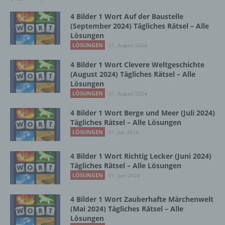
4 Bilder 1 Wort Auf der Baustelle
Betroffene Person ist jede identifizierte oder
(September 2024) Tägliches Rätsel – Alle
identifizierbare natürliche Person, deren
Lösungen
personenbezogene Daten von dem für die
LÖSUNGEN
31. August 2024
Verarbeitung Verantwortlichen verarbeitet
werden.
4 Bilder 1 Wort Clevere Weltgeschichte
(August 2024) Tägliches Rätsel – Alle
Lösungen
LÖSUNGEN
01. August 2024
c) Verarbeitung
4 Bilder 1 Wort Berge und Meer (Juli 2024)
Verarbeitung ist jeder mit oder ohne Hilfe
Tägliches Rätsel – Alle Lösungen
automatisierter Verfahren ausgeführte
LÖSUNGEN
01. Juli 2024
Vorgang oder jede solche Vorgangsreihe im
Zusammenhang mit personenbezogenen
4 Bilder 1 Wort Richtig Lecker (Juni 2024)
Daten wie das Erheben, das Erfassen, die
Tägliches Rätsel – Alle Lösungen
Organisation, das Ordnen, die Speicherung,
LÖSUNGEN
01. Juni 2024
die Anpassung oder Veränderung, das
Auslesen, das Abfragen, die Verwendung,
4 Bilder 1 Wort Zauberhafte Märchenwelt
die Offenlegung durch Übermittlung,
(Mai 2024) Tägliches Rätsel – Alle
Verbreitung oder eine andere Form der
Lösungen
Bereitstellung, den Abgleich oder die