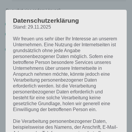
Du suchst eine andere Lösung?
Datenschutzerklärung
Tägliches BONUS Rätsel:
Zur Lösung vom 18.8.2020
Stand: 29.11.2025
Rätsel aus dem Jahr 2019:
Schau mal, was vor einem Jahr, am
Wir freuen uns sehr über Ihr Interesse an unserem
18.8.2019, als Lösung gesucht war
Unternehmen. Eine Nutzung der Internetseiten ist
Zur Übersicht
:
4 Bilder 1 Wort Lösungen zu Island im August
grundsätzlich ohne jede Angabe
2020
!
personenbezogener Daten möglich. Sofern eine
betroffene Person besondere Services unseres
Unternehmens über unsere Internetseite in
Anspruch nehmen möchte, könnte jedoch eine
Verarbeitung personenbezogener Daten
erforderlich werden. Ist die Verarbeitung
personenbezogener Daten erforderlich und
besteht für eine solche Verarbeitung keine
gesetzliche Grundlage, holen wir generell eine
Einwilligung der betroffenen Person ein.
Die Verarbeitung personenbezogener Daten,
beispielsweise des Namens, der Anschrift, E-Mail-