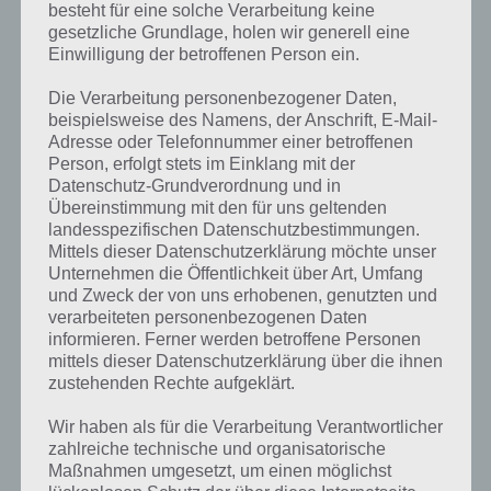
besteht für eine solche Verarbeitung keine
gesetzliche Grundlage, holen wir generell eine
Einwilligung der betroffenen Person ein.
Die Verarbeitung personenbezogener Daten,
beispielsweise des Namens, der Anschrift, E-Mail-
Adresse oder Telefonnummer einer betroffenen
Person, erfolgt stets im Einklang mit der
Datenschutz-Grundverordnung und in
Übereinstimmung mit den für uns geltenden
landesspezifischen Datenschutzbestimmungen.
Mittels dieser Datenschutzerklärung möchte unser
Unternehmen die Öffentlichkeit über Art, Umfang
Kurze Begriffserklärung zur Lösung Yoga
und Zweck der von uns erhobenen, genutzten und
verarbeiteten personenbezogenen Daten
informieren. Ferner werden betroffene Personen
Yoga ist die Lösung für das tägliche Rätsel am 18.7.2022 in 4 Bilder 1
mittels dieser Datenschutzerklärung über die ihnen
Wort, doch welche Bedeutung hat dieses eigentlich und was gibt es
zustehenden Rechte aufgeklärt.
dazu zu wissen? Passt das Wort auch zu Ab in die Sonne? Zu
bestimmten Lösungen präsentieren wir daher auch immer eine
Wir haben als für die Verarbeitung Verantwortlicher
kurze Begriffserklärung!
zahlreiche technische und organisatorische
Maßnahmen umgesetzt, um einen möglichst