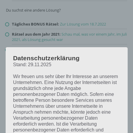
Du suchst eine andere Lösung?
Tägliches BONUS Rätsel:
Zur Lösung vom 18.7.2022
Rätsel aus dem Jahr 2021:
Schau mal, was vor einem Jahr, im Juli
2021, als Lösung gesucht war
Zur Übersicht
:
4 Bilder 1 Wort Lösungen zu Ab in die Sonne im
Juli 2022
!
Datenschutzerklärung
Stand: 29.11.2025
Wir freuen uns sehr über Ihr Interesse an unserem
Unternehmen. Eine Nutzung der Internetseiten ist
grundsätzlich ohne jede Angabe
personenbezogener Daten möglich. Sofern eine
betroffene Person besondere Services unseres
Unternehmens über unsere Internetseite in
Anspruch nehmen möchte, könnte jedoch eine
Verarbeitung personenbezogener Daten
erforderlich werden. Ist die Verarbeitung
personenbezogener Daten erforderlich und