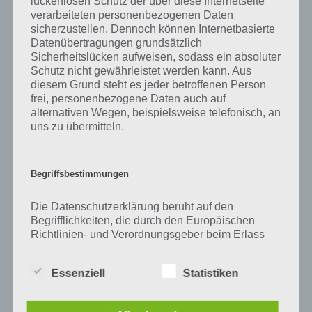
lückenlosen Schutz der über diese Internetseite
Zu Yoga haben wir zunächst keine weiteren Informationen parat!
verarbeiteten personenbezogenen Daten
sicherzustellen. Dennoch können Internetbasierte
Datenübertragungen grundsätzlich
Sicherheitslücken aufweisen, sodass ein absoluter
Auf WhatsApp teilen
Teilen auf Facebook
Schutz nicht gewährleistet werden kann. Aus
diesem Grund steht es jeder betroffenen Person
frei, personenbezogene Daten auch auf
Tweet auf Twitter
alternativen Wegen, beispielsweise telefonisch, an
uns zu übermitteln.
Mehr Artikel hier auf Touchportal
Begriffsbestimmungen
Die Datenschutzerklärung beruht auf den
Begrifflichkeiten, die durch den Europäischen
Richtlinien- und Verordnungsgeber beim Erlass
der Datenschutz-Grundverordnung (DS-GVO)
verwendet wurden. Unsere Datenschutzerklärung
Essenziell
Statistiken
soll sowohl für die Öffentlichkeit als auch für
unsere Kunden und Geschäftspartner einfach
lesbar und verständlich sein. Um dies zu