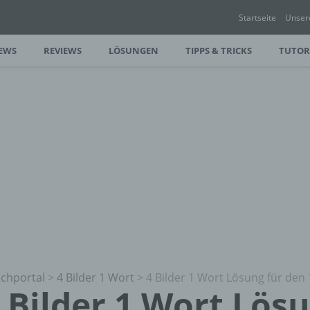
Startseite
Unser
EWS
REVIEWS
LÖSUNGEN
TIPPS & TRICKS
TUTOR
chportal
>
4 Bilder 1 Wort
>
4 Bilder 1 Wort Lösung für den 
 Bilder 1 Wort Lös