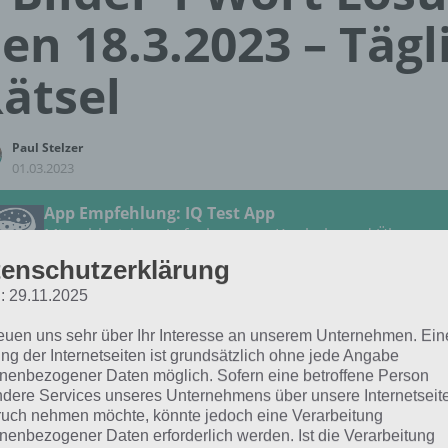
en 18.3.2023 – Tägl
ätsel
Paul Stelzer
01.03.2023
App Empfehlung: IQ Test App
Mit zahlreichen Aufgaben zum Knobeln und Üben
JETZT KOSTENLOS HERUNTERLADEN
enschutzerklärung
: 29.11.2025
 Lösung für das tägliche Rätsel vom 18.3.2023 zu Farben
reuen uns sehr über Ihr Interesse an unserem Unternehmen. Ein
4 Bilder 1 Wort. Wenn du dort aktuell feststeckst, hier die 
ng der Internetseiten ist grundsätzlich ohne jede Angabe
nenbezogener Daten möglich. Sofern eine betroffene Person
dere Services unseres Unternehmens über unsere Internetseite
EIER
uch nehmen möchte, könnte jedoch eine Verarbeitung
nenbezogener Daten erforderlich werden. Ist die Verarbeitung