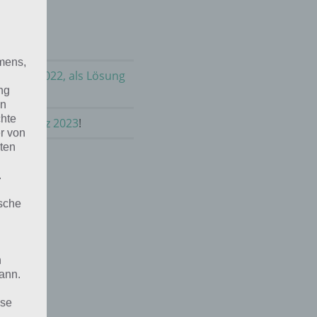
mens,
m März 2022, als Lösung
ng
en
chte
lt im März 2023
!
r von
ten
.
ische
n
ann.
ise