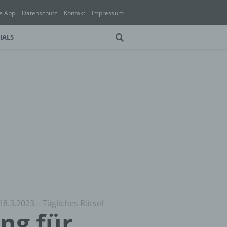
e App
Datenschutz
Kontakt
Impressum
IALS
18.3.2023 – Tägliches Rätsel
ung für