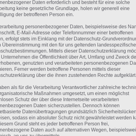
suchst eine andere Lösung?
nenbezogener Daten erforderlich und besteht für eine solche
beitung keine gesetzliche Grundlage, holen wir generell eine
lligung der betroffenen Person ein.
Tägliches BONUS Rätsel:
Zur Lösung vom 18.3.2023
erarbeitung personenbezogener Daten, beispielsweise des Na
Rätsel aus dem Jahr 2022:
Schau mal, was vor einem Jahr, i
nschrift, E-Mail-Adresse oder Telefonnummer einer betroffenen
n, erfolgt stets im Einklang mit der Datenschutz-Grundverordnu
gesucht war
n Übereinstimmung mit den für uns geltenden landesspezifisch
schutzbestimmungen. Mittels dieser Datenschutzerklärung mö
Zur Übersicht
:
4 Bilder 1 Wort Lösungen zu Farbenfrohe We
 Unternehmen die Öffentlichkeit über Art, Umfang und Zweck de
rhobenen, genutzten und verarbeiteten personenbezogenen Da
mieren. Ferner werden betroffene Personen mittels dieser
schutzerklärung über die ihnen zustehenden Rechte aufgeklärt
aben als für die Verarbeitung Verantwortlicher zahlreiche techn
rganisatorische Maßnahmen umgesetzt, um einen möglichst
nlosen Schutz der über diese Internetseite verarbeiteten
nenbezogenen Daten sicherzustellen. Dennoch können
netbasierte Datenübertragungen grundsätzlich Sicherheitslücke
isen, sodass ein absoluter Schutz nicht gewährleistet werden k
iesem Grund steht es jeder betroffenen Person frei,
nenbezogene Daten auch auf alternativen Wegen, beispielswe
onisch, an uns zu übermitteln.