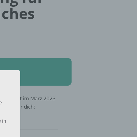
iches
frohe Welt im März 2023
e
Lösung für dich:
 in