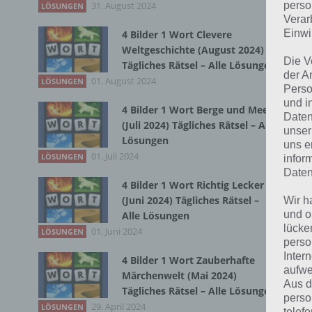
31. August 2024
Du 
perso
LÖSUNGEN
Verar
Einwi
4 Bilder 1 Wort Clevere
Weltgeschichte (August 2024)
Die V
Tägliches Rätsel – Alle Lösungen
der A
01. August 2024
LÖSUNGEN
Perso
und i
4 Bilder 1 Wort Berge und Meer
Daten
(Juli 2024) Tägliches Rätsel – Alle
unser
Lösungen
uns e
01. Juli 2024
LÖSUNGEN
infor
Daten
4 Bilder 1 Wort Richtig Lecker
(Juni 2024) Tägliches Rätsel –
Wir h
und o
Alle Lösungen
lücke
01. Juni 2024
LÖSUNGEN
perso
Inter
4 Bilder 1 Wort Zauberhafte
aufwe
Märchenwelt (Mai 2024)
Aus d
Tägliches Rätsel – Alle Lösungen
perso
29. April 2024
LÖSUNGEN
telef