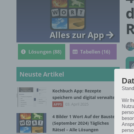
d
R
Alles zur App
Lösungen (88)
Tabellen (16)
Neuste Artikel
Dat
Stand
Kochbuch App: Rezepte
Die
speichern und digital verwalten
Wir f
in 
03. April 2025
APPS
Nutzu
perso
4 Bilder 1 Wort Auf der Baustelle
beson
(September 2024) Tägliches
Anspr
Rätsel – Alle Lösungen
perso