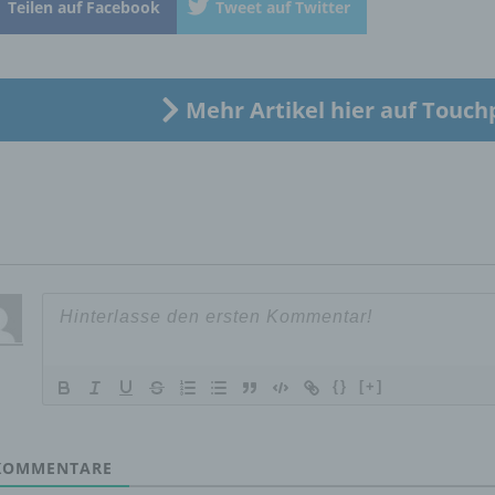
Teilen auf Facebook
Tweet auf Twitter
„betroffene Person") beziehen. Als identifizierbar wird eine natü
Person angesehen, die direkt oder indirekt, insbesondere mittel
Zuordnung zu einer Kennung wie einem Namen, zu einer
Kennnummer, zu Standortdaten, zu einer Online-Kennung oder
einem oder mehreren besonderen Merkmalen, die Ausdruck de
Mehr Artikel hier auf Touch
physischen, physiologischen, genetischen, psychischen,
wirtschaftlichen, kulturellen oder sozialen Identität dieser natür
Person sind, identifiziert werden kann.
b) betroffene Person
Betroffene Person ist jede identifizierte oder identifizierbare
natürliche Person, deren personenbezogene Daten von dem für
Verarbeitung Verantwortlichen verarbeitet werden.
{}
[+]
c) Verarbeitung
OMMENTARE
Verarbeitung ist jeder mit oder ohne Hilfe automatisierter Verfa