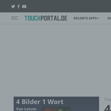
BELIEBTE APPS
N
Tou
4 Bilder 1 Wort
4
Von Lotum