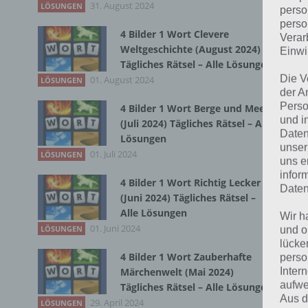
31. August 2024
LÖSUNGEN
perso
perso
4 Bilder 1 Wort Clevere
Verar
Bei
Weltgeschichte (August 2024)
Einwi
wir
Tägliches Rätsel – Alle Lösungen
Die V
01. August 2024
LÖSUNGEN
der A
T
Perso
4 Bilder 1 Wort Berge und Meer
und i
(Juli 2024) Tägliches Rätsel – Alle
Daten
Lösungen
unser
01. Juli 2024
LÖSUNGEN
uns e
infor
4 Bilder 1 Wort Richtig Lecker
Daten
(Juni 2024) Tägliches Rätsel –
Alle Lösungen
Wir h
01. Juni 2024
LÖSUNGEN
und o
lücke
4 Bilder 1 Wort Zauberhafte
perso
Inter
Märchenwelt (Mai 2024)
aufwe
Tägliches Rätsel – Alle Lösungen
Aus d
29. April 2024
LÖSUNGEN