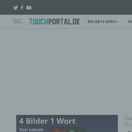
BELIEBTE APPS
N
Tou
4 Bilder 1 Wort
Rät
Von Lotum