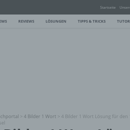
Startseite
Unser
EWS
REVIEWS
LÖSUNGEN
TIPPS & TRICKS
TUTOR
chportal
>
4 Bilder 1 Wort
>
4 Bilder 1 Wort Lösung für den 
sel