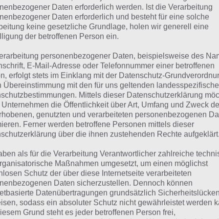
HÄNDE
nenbezogener Daten erforderlich werden. Ist die Verarbeitung
nenbezogener Daten erforderlich und besteht für eine solche
beitung keine gesetzliche Grundlage, holen wir generell eine
 dieser Lösung handelt es sich um das tägliche Bonus Rät
lligung der betroffenen Person ein.
 noch die Links beispielsweise zum täglichen Rätsel und w
erarbeitung personenbezogener Daten, beispielsweise des Na
nschrift, E-Mail-Adresse oder Telefonnummer einer betroffenen
ägliches Rätsel:
Zur Lösung vom 18.2.2023
n, erfolgt stets im Einklang mit der Datenschutz-Grundverordnu
n Übereinstimmung mit den für uns geltenden landesspezifisch
Rätsel aus dem Jahr 2022:
Schau mal, was vor einem Jahr, i
schutzbestimmungen. Mittels dieser Datenschutzerklärung mö
Lösung gesucht war
 Unternehmen die Öffentlichkeit über Art, Umfang und Zweck de
rhobenen, genutzten und verarbeiteten personenbezogenen Da
Zur Übersicht
:
4 Bilder 1 Wort Lösungen zu Liebe und Freun
mieren. Ferner werden betroffene Personen mittels dieser
schutzerklärung über die ihnen zustehenden Rechte aufgeklärt
aben als für die Verarbeitung Verantwortlicher zahlreiche techn
rganisatorische Maßnahmen umgesetzt, um einen möglichst
nlosen Schutz der über diese Internetseite verarbeiteten
nenbezogenen Daten sicherzustellen. Dennoch können
netbasierte Datenübertragungen grundsätzlich Sicherheitslücke
isen, sodass ein absoluter Schutz nicht gewährleistet werden k
iesem Grund steht es jeder betroffenen Person frei,