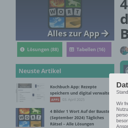
4
d
B
Alles zur App
Lösungen (88)
Tabellen (16)
Neuste Artikel
Dat
Kochbuch App: Rezepte
Stand
speichern und digital verwalten
Die
03. April 2025
APPS
Wir f
im 
Nutzu
4 Bilder 1 Wort Auf der Baustelle
für
perso
(September 2024) Tägliches
beson
Rätsel – Alle Lösungen
Anspr