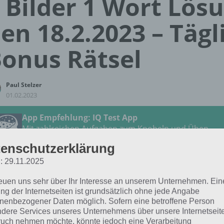
 Bilder 1 Wort Lös
en 18.2.2023 – Tägl
onus Rätsel
Paul Stelzer
01.02.2023
App Empfehlung: IQ Test App
Mit zahlreichen Aufgaben zum Knobeln und Üben
JETZT KOSTENLOS HERUNTERLADEN
enschutzerklärung
: 29.11.2025
 Lösung für das tägliche
BONUS
Rätsel vom 18.2.2023 zu 
reuen uns sehr über Ihr Interesse an unserem Unternehmen. Ein
Februar 2023 in 4 Bilder 1 Wort. Wenn du dort aktuell fest
ng der Internetseiten ist grundsätzlich ohne jede Angabe
 dich:
nenbezogener Daten möglich. Sofern eine betroffene Person
dere Services unseres Unternehmens über unsere Internetseite
uch nehmen möchte, könnte jedoch eine Verarbeitung