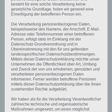
besteht für eine solche Verarbeitung keine
gesetzliche Grundlage, holen wir generell eine
Einwilligung der betroffenen Person ein.
Die Verarbeitung personenbezogener Daten,
beispielsweise des Namens, der Anschrift, E-Mail-
Adresse oder Telefonnummer einer betroffenen
Person, erfolgt stets im Einklang mit der
Datenschutz-Grundverordnung und in
Übereinstimmung mit den für uns geltenden
landesspezifischen Datenschutzbestimmungen.
Mittels dieser Datenschutzerklärung möchte unser
Unternehmen die Öffentlichkeit über Art, Umfang
Kurze Begriffserklärung zur Lösung Sarg
und Zweck der von uns erhobenen, genutzten und
verarbeiteten personenbezogenen Daten
Sarg ist die Lösung für das tägliche Rätsel am 18.10.2021 in 4 Bilder 1
informieren. Ferner werden betroffene Personen
Wort, doch welche Bedeutung hat dieses eigentlich und was gibt es
mittels dieser Datenschutzerklärung über die ihnen
dazu zu wissen? Passt das Wort auch zu Spooktober? Zu
zustehenden Rechte aufgeklärt.
bestimmten Lösungen präsentieren wir daher auch immer eine
Wir haben als für die Verarbeitung Verantwortlicher
kurze Begriffserklärung!
zahlreiche technische und organisatorische
Maßnahmen umgesetzt, um einen möglichst