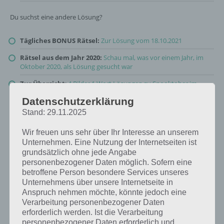
Du suchst eine andere Lösung?
Tägliches BONUS Rätsel:
Zur Lösung vom 18.10.2021
Rätsel aus dem Jahr 2020:
Schau mal, was vor einem Jahr, im
Oktober 2020, als Lösung gesucht war
Zur Übersicht
:
4 Bilder 1 Wort Lösungen zu Spooktober im
Oktober 2021
!
Datenschutzerklärung
Stand: 29.11.2025
Wir freuen uns sehr über Ihr Interesse an unserem
Unternehmen. Eine Nutzung der Internetseiten ist
grundsätzlich ohne jede Angabe
personenbezogener Daten möglich. Sofern eine
betroffene Person besondere Services unseres
Unternehmens über unsere Internetseite in
Anspruch nehmen möchte, könnte jedoch eine
Verarbeitung personenbezogener Daten
erforderlich werden. Ist die Verarbeitung
personenbezogener Daten erforderlich und