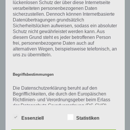
Zu Sarg haben wir zunächst keine weiteren Informationen parat!
lückenlosen Schutz der über diese Internetseite
verarbeiteten personenbezogenen Daten
sicherzustellen. Dennoch können Internetbasierte
Datenübertragungen grundsätzlich
Sicherheitslücken aufweisen, sodass ein absoluter
Auf WhatsApp teilen
Teilen auf Facebook
Schutz nicht gewährleistet werden kann. Aus
diesem Grund steht es jeder betroffenen Person
Tweet auf Twitter
frei, personenbezogene Daten auch auf
alternativen Wegen, beispielsweise telefonisch, an
uns zu übermitteln.
Mehr Artikel hier auf Touchportal
Begriffsbestimmungen
Die Datenschutzerklärung beruht auf den
Begrifflichkeiten, die durch den Europäischen
Richtlinien- und Verordnungsgeber beim Erlass
der Datenschutz-Grundverordnung (DS-GVO)
verwendet wurden. Unsere Datenschutzerklärung
soll sowohl für die Öffentlichkeit als auch für
Essenziell
Statistiken
unsere Kunden und Geschäftspartner einfach
lesbar und verständlich sein. Um dies zu