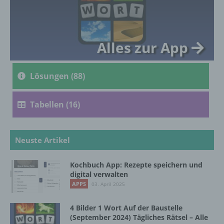
genetischen, psychischen, wirtschaftlichen,
kulturellen oder sozialen Identität dieser
natürlichen Person sind, identifiziert werden
kann.
Alles zur App
b) betroffene Person
Lösungen (88)
Betroffene Person ist jede identifizierte oder
identifizierbare natürliche Person, deren
Tabellen (16)
personenbezogene Daten von dem für die
Verarbeitung Verantwortlichen verarbeitet
werden.
Neuste Artikel
Kochbuch App: Rezepte speichern und
c) Verarbeitung
digital verwalten
APPS
03. April 2025
Verarbeitung ist jeder mit oder ohne Hilfe
automatisierter Verfahren ausgeführte
4 Bilder 1 Wort Auf der Baustelle
Vorgang oder jede solche Vorgangsreihe im
(September 2024) Tägliches Rätsel – Alle
Zusammenhang mit personenbezogenen