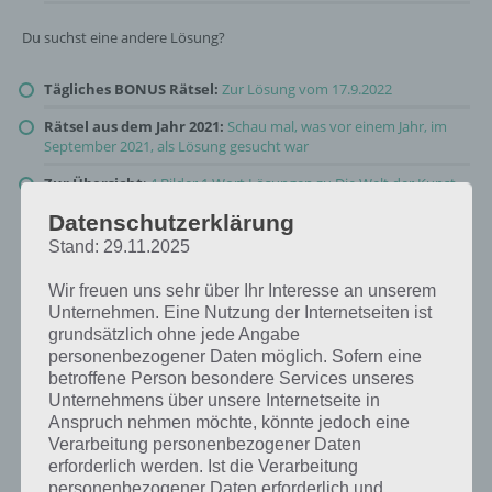
Du suchst eine andere Lösung?
Tägliches BONUS Rätsel:
Zur Lösung vom 17.9.2022
Rätsel aus dem Jahr 2021:
Schau mal, was vor einem Jahr, im
September 2021, als Lösung gesucht war
Zur Übersicht
:
4 Bilder 1 Wort Lösungen zu Die Welt der Kunst
im September 2022
!
Datenschutzerklärung
Stand: 29.11.2025
Wir freuen uns sehr über Ihr Interesse an unserem
Unternehmen. Eine Nutzung der Internetseiten ist
grundsätzlich ohne jede Angabe
personenbezogener Daten möglich. Sofern eine
betroffene Person besondere Services unseres
Unternehmens über unsere Internetseite in
Anspruch nehmen möchte, könnte jedoch eine
Verarbeitung personenbezogener Daten
erforderlich werden. Ist die Verarbeitung
personenbezogener Daten erforderlich und