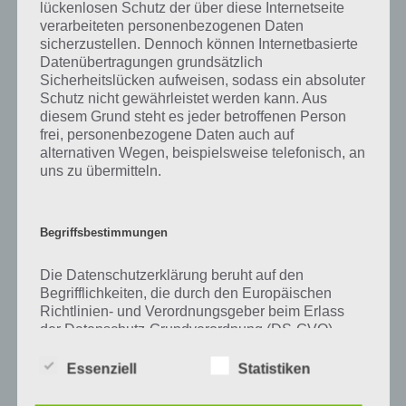
Zu Foto haben wir zunächst keine weiteren Informationen parat!
lückenlosen Schutz der über diese Internetseite
verarbeiteten personenbezogenen Daten
sicherzustellen. Dennoch können Internetbasierte
Datenübertragungen grundsätzlich
Sicherheitslücken aufweisen, sodass ein absoluter
Auf WhatsApp teilen
Teilen auf Facebook
Schutz nicht gewährleistet werden kann. Aus
diesem Grund steht es jeder betroffenen Person
Tweet auf Twitter
frei, personenbezogene Daten auch auf
alternativen Wegen, beispielsweise telefonisch, an
uns zu übermitteln.
Mehr Artikel hier auf Touchportal
Begriffsbestimmungen
Die Datenschutzerklärung beruht auf den
Begrifflichkeiten, die durch den Europäischen
Richtlinien- und Verordnungsgeber beim Erlass
der Datenschutz-Grundverordnung (DS-GVO)
verwendet wurden. Unsere Datenschutzerklärung
soll sowohl für die Öffentlichkeit als auch für
Essenziell
Statistiken
unsere Kunden und Geschäftspartner einfach
lesbar und verständlich sein. Um dies zu