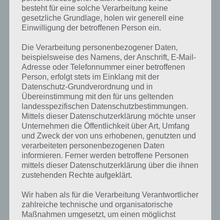
besteht für eine solche Verarbeitung keine
gesetzliche Grundlage, holen wir generell eine
Einwilligung der betroffenen Person ein.
Die Verarbeitung personenbezogener Daten,
beispielsweise des Namens, der Anschrift, E-Mail-
Adresse oder Telefonnummer einer betroffenen
Person, erfolgt stets im Einklang mit der
Datenschutz-Grundverordnung und in
Übereinstimmung mit den für uns geltenden
landesspezifischen Datenschutzbestimmungen.
Mittels dieser Datenschutzerklärung möchte unser
Unternehmen die Öffentlichkeit über Art, Umfang
Kurze Begriffserklärung zur Lösung Foto
und Zweck der von uns erhobenen, genutzten und
verarbeiteten personenbezogenen Daten
Foto ist die Lösung für das tägliche Rätsel am 17.9.2022 in 4 Bilder 1
informieren. Ferner werden betroffene Personen
Wort, doch welche Bedeutung hat dieses eigentlich und was gibt es
mittels dieser Datenschutzerklärung über die ihnen
dazu zu wissen? Passt das Wort auch zu Die Welt der Kunst? Zu
zustehenden Rechte aufgeklärt.
bestimmten Lösungen präsentieren wir daher auch immer eine
Wir haben als für die Verarbeitung Verantwortlicher
kurze Begriffserklärung!
zahlreiche technische und organisatorische
Maßnahmen umgesetzt, um einen möglichst