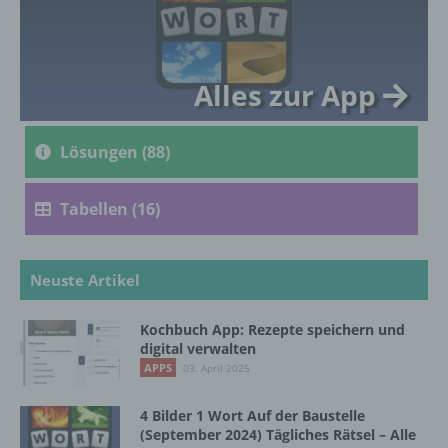
genetischen, psychischen, wirtschaftlichen,
kulturellen oder sozialen Identität dieser
natürlichen Person sind, identifiziert werden
kann.
Alles zur App
b) betroffene Person
Lösungen (88)
Betroffene Person ist jede identifizierte oder
identifizierbare natürliche Person, deren
Tabellen (16)
personenbezogene Daten von dem für die
Verarbeitung Verantwortlichen verarbeitet
werden.
Neuste Artikel
Kochbuch App: Rezepte speichern und
c) Verarbeitung
digital verwalten
APPS
03. April 2025
Verarbeitung ist jeder mit oder ohne Hilfe
automatisierter Verfahren ausgeführte
4 Bilder 1 Wort Auf der Baustelle
Vorgang oder jede solche Vorgangsreihe im
(September 2024) Tägliches Rätsel – Alle
Zusammenhang mit personenbezogenen