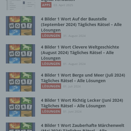
Vorgang oder jede solche Vorgangsreihe im
APPS
03. April 2025
Zusammenhang mit personenbezogenen
Daten wie das Erheben, das Erfassen, die
Organisation, das Ordnen, die Speicherung,
4 Bilder 1 Wort Auf der Baustelle
die Anpassung oder Veränderung, das
(September 2024) Tägliches Rätsel – Alle
Lösungen
Auslesen, das Abfragen, die Verwendung,
die Offenlegung durch Übermittlung,
LÖSUNGEN
31. August 2024
Verbreitung oder eine andere Form der
4 Bilder 1 Wort Clevere Weltgeschichte
Bereitstellung, den Abgleich oder die
(August 2024) Tägliches Rätsel – Alle
Verknüpfung, die Einschränkung, das
Lösungen
Löschen oder die Vernichtung.
LÖSUNGEN
01. August 2024
4 Bilder 1 Wort Berge und Meer (Juli 2024)
d) Einschränkung der Verarbeitung
Tägliches Rätsel – Alle Lösungen
LÖSUNGEN
01. Juli 2024
Einschränkung der Verarbeitung ist die
Markierung gespeicherter
4 Bilder 1 Wort Richtig Lecker (Juni 2024)
personenbezogener Daten mit dem Ziel, ihre
Tägliches Rätsel – Alle Lösungen
künftige Verarbeitung einzuschränken.
LÖSUNGEN
01. Juni 2024
4 Bilder 1 Wort Zauberhafte Märchenwelt
e) Profiling
(Mai 2024) Tägliches Rätsel – Alle