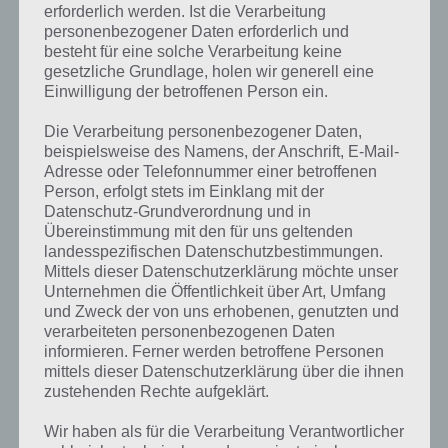
erforderlich werden. Ist die Verarbeitung
personenbezogener Daten erforderlich und
besteht für eine solche Verarbeitung keine
gesetzliche Grundlage, holen wir generell eine
Einwilligung der betroffenen Person ein.
Die Verarbeitung personenbezogener Daten,
beispielsweise des Namens, der Anschrift, E-Mail-
Adresse oder Telefonnummer einer betroffenen
Person, erfolgt stets im Einklang mit der
Datenschutz-Grundverordnung und in
Übereinstimmung mit den für uns geltenden
landesspezifischen Datenschutzbestimmungen.
Mittels dieser Datenschutzerklärung möchte unser
Unternehmen die Öffentlichkeit über Art, Umfang
und Zweck der von uns erhobenen, genutzten und
verarbeiteten personenbezogenen Daten
Kurze Begriffserklärung zur Lösung
informieren. Ferner werden betroffene Personen
China
mittels dieser Datenschutzerklärung über die ihnen
zustehenden Rechte aufgeklärt.
China ist die Lösung für das tägliche Bonus Rätsel am 17.9.2021 in 4
Wir haben als für die Verarbeitung Verantwortlicher
Bilder 1 Wort, doch welche Bedeutung hat dieses eigentlich und was