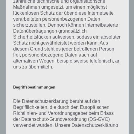
zahlreiche technische und organisatorische
gibt es dazu zu wissen? Passt das Wort auch zu Auf zu den Sternen?
Maßnahmen umgesetzt, um einen möglichst
Zu bestimmten Lösungen präsentieren wir daher auch immer eine
lückenlosen Schutz der über diese Internetseite
kurze Begriffserklärung!
verarbeiteten personenbezogenen Daten
sicherzustellen. Dennoch können Internetbasierte
Zu China haben wir zunächst keine weiteren Informationen parat!
Datenübertragungen grundsätzlich
Sicherheitslücken aufweisen, sodass ein absoluter
Schutz nicht gewährleistet werden kann. Aus
diesem Grund steht es jeder betroffenen Person
frei, personenbezogene Daten auch auf
Auf WhatsApp teilen
Teilen auf Facebook
alternativen Wegen, beispielsweise telefonisch, an
uns zu übermitteln.
Tweet auf Twitter
Begriffsbestimmungen
Mehr Artikel hier auf Touchportal
Die Datenschutzerklärung beruht auf den
Begrifflichkeiten, die durch den Europäischen
Richtlinien- und Verordnungsgeber beim Erlass
der Datenschutz-Grundverordnung (DS-GVO)
verwendet wurden. Unsere Datenschutzerklärung
soll sowohl für die Öffentlichkeit als auch für