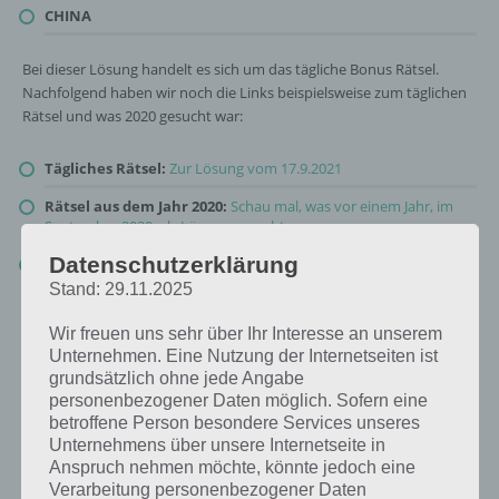
CHINA
Bei dieser Lösung handelt es sich um das tägliche Bonus Rätsel.
Nachfolgend haben wir noch die Links beispielsweise zum täglichen
Rätsel und was 2020 gesucht war:
Tägliches Rätsel:
Zur Lösung vom 17.9.2021
Rätsel aus dem Jahr 2020:
Schau mal, was vor einem Jahr, im
September 2020, als Lösung gesucht war
Datenschutzerklärung
Zur Übersicht
:
4 Bilder 1 Wort Lösungen zu Auf zu den Sternen
im September 2021
!
Stand: 29.11.2025
Wir freuen uns sehr über Ihr Interesse an unserem
Unternehmen. Eine Nutzung der Internetseiten ist
grundsätzlich ohne jede Angabe
personenbezogener Daten möglich. Sofern eine
betroffene Person besondere Services unseres
Unternehmens über unsere Internetseite in
Anspruch nehmen möchte, könnte jedoch eine
Verarbeitung personenbezogener Daten