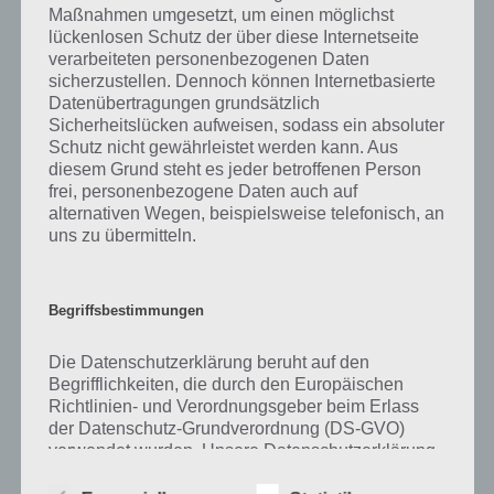
Maßnahmen umgesetzt, um einen möglichst
auch immer eine kurze Begriffserklärung!
lückenlosen Schutz der über diese Internetseite
verarbeiteten personenbezogenen Daten
sicherzustellen. Dennoch können Internetbasierte
Zu Erbse haben wir zunächst keine weiteren Informationen parat!
Datenübertragungen grundsätzlich
Sicherheitslücken aufweisen, sodass ein absoluter
Schutz nicht gewährleistet werden kann. Aus
diesem Grund steht es jeder betroffenen Person
Auf WhatsApp teilen
Teilen auf Facebook
frei, personenbezogene Daten auch auf
alternativen Wegen, beispielsweise telefonisch, an
Tweet auf Twitter
uns zu übermitteln.
Begriffsbestimmungen
Mehr Artikel hier auf Touchportal
Die Datenschutzerklärung beruht auf den
Begrifflichkeiten, die durch den Europäischen
Richtlinien- und Verordnungsgeber beim Erlass
der Datenschutz-Grundverordnung (DS-GVO)
verwendet wurden. Unsere Datenschutzerklärung
soll sowohl für die Öffentlichkeit als auch für