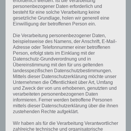
erforderlich werden. Ist die Verarbeitung
personenbezogener Daten erforderlich und
besteht für eine solche Verarbeitung keine
gesetzliche Grundlage, holen wir generell eine
Einwilligung der betroffenen Person ein.
Die Verarbeitung personenbezogener Daten,
beispielsweise des Namens, der Anschrift, E-Mail-
Adresse oder Telefonnummer einer betroffenen
Person, erfolgt stets im Einklang mit der
Datenschutz-Grundverordnung und in
Übereinstimmung mit den für uns geltenden
landesspezifischen Datenschutzbestimmungen.
Mittels dieser Datenschutzerklärung möchte unser
Unternehmen die Öffentlichkeit über Art, Umfang
und Zweck der von uns erhobenen, genutzten und
verarbeiteten personenbezogenen Daten
Kurze Begriffserklärung zur Lösung Erbse
informieren. Ferner werden betroffene Personen
mittels dieser Datenschutzerklärung über die ihnen
zustehenden Rechte aufgeklärt.
Erbse ist die Lösung für das tägliche Bonus Rätsel am 17.5.2024 in 4
Bilder 1 Wort, doch welche Bedeutung hat dieses eigentlich und was
Wir haben als für die Verarbeitung Verantwortlicher
gibt es dazu zu wissen? Passt das Wort auch zu Zauberhafte
zahlreiche technische und organisatorische
Märchenwelt? Zu bestimmten Lösungen präsentieren wir daher