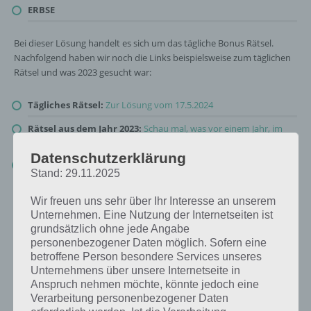
ERBSE
Bei dieser Lösung handelt es sich um das tägliche Bonus Rätsel.
Nachfolgend haben wir noch die Links beispielsweise zum täglichen
Rätsel und was 2023 gesucht war:
Tägliches Rätsel:
Zur Lösung vom 17.5.2024
Rätsel aus dem Jahr 2023:
Schau mal, was vor einem Jahr, im
Mai 2023, als Lösung gesucht war
Datenschutzerklärung
Zur Übersicht
:
4 Bilder 1 Wort Lösungen zu Zauberhafte
Stand: 29.11.2025
Märchenwelt im Mai 2024
!
Wir freuen uns sehr über Ihr Interesse an unserem
Unternehmen. Eine Nutzung der Internetseiten ist
grundsätzlich ohne jede Angabe
personenbezogener Daten möglich. Sofern eine
betroffene Person besondere Services unseres
Unternehmens über unsere Internetseite in
Anspruch nehmen möchte, könnte jedoch eine
Verarbeitung personenbezogener Daten