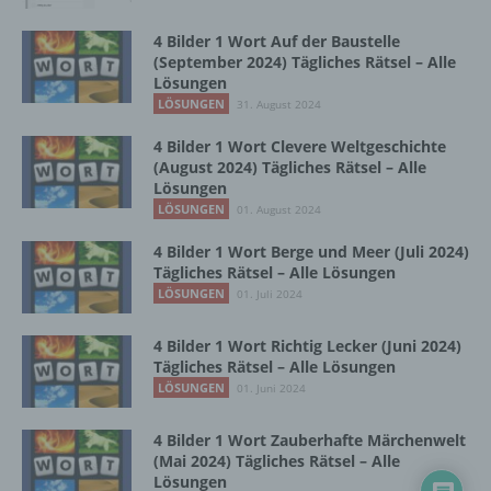
Zusammenhang mit personenbezogenen
Daten wie das Erheben, das Erfassen, die
4 Bilder 1 Wort Auf der Baustelle
Organisation, das Ordnen, die Speicherung,
(September 2024) Tägliches Rätsel – Alle
die Anpassung oder Veränderung, das
Lösungen
Auslesen, das Abfragen, die Verwendung,
LÖSUNGEN
31. August 2024
die Offenlegung durch Übermittlung,
Verbreitung oder eine andere Form der
4 Bilder 1 Wort Clevere Weltgeschichte
(August 2024) Tägliches Rätsel – Alle
Bereitstellung, den Abgleich oder die
Lösungen
Verknüpfung, die Einschränkung, das
LÖSUNGEN
Löschen oder die Vernichtung.
01. August 2024
4 Bilder 1 Wort Berge und Meer (Juli 2024)
Tägliches Rätsel – Alle Lösungen
d) Einschränkung der Verarbeitung
LÖSUNGEN
01. Juli 2024
Einschränkung der Verarbeitung ist die
4 Bilder 1 Wort Richtig Lecker (Juni 2024)
Markierung gespeicherter
Tägliches Rätsel – Alle Lösungen
personenbezogener Daten mit dem Ziel, ihre
LÖSUNGEN
01. Juni 2024
künftige Verarbeitung einzuschränken.
4 Bilder 1 Wort Zauberhafte Märchenwelt
(Mai 2024) Tägliches Rätsel – Alle
e) Profiling
Lösungen