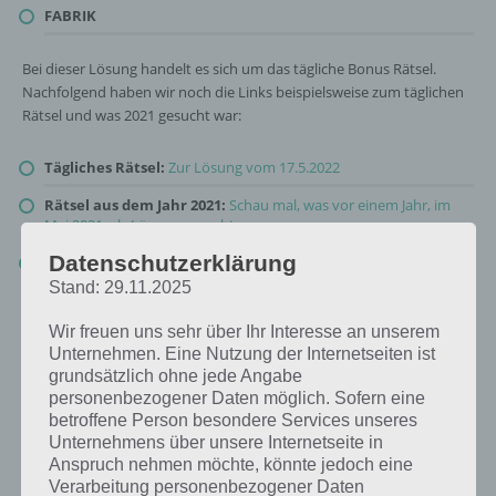
FABRIK
Bei dieser Lösung handelt es sich um das tägliche Bonus Rätsel.
Nachfolgend haben wir noch die Links beispielsweise zum täglichen
Rätsel und was 2021 gesucht war:
Tägliches Rätsel:
Zur Lösung vom 17.5.2022
Rätsel aus dem Jahr 2021:
Schau mal, was vor einem Jahr, im
Mai 2021, als Lösung gesucht war
Datenschutzerklärung
Zur Übersicht
:
4 Bilder 1 Wort Lösungen zu Traumberufe im Mai
2022
!
Stand: 29.11.2025
Wir freuen uns sehr über Ihr Interesse an unserem
Unternehmen. Eine Nutzung der Internetseiten ist
grundsätzlich ohne jede Angabe
personenbezogener Daten möglich. Sofern eine
betroffene Person besondere Services unseres
Unternehmens über unsere Internetseite in
Anspruch nehmen möchte, könnte jedoch eine
Verarbeitung personenbezogener Daten