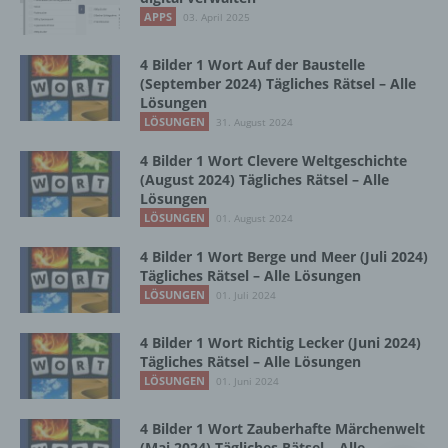
Vorgang oder jede solche Vorgangsreihe im
APPS
03. April 2025
Zusammenhang mit personenbezogenen
Daten wie das Erheben, das Erfassen, die
Organisation, das Ordnen, die Speicherung,
4 Bilder 1 Wort Auf der Baustelle
die Anpassung oder Veränderung, das
(September 2024) Tägliches Rätsel – Alle
Lösungen
Auslesen, das Abfragen, die Verwendung,
die Offenlegung durch Übermittlung,
LÖSUNGEN
31. August 2024
Verbreitung oder eine andere Form der
4 Bilder 1 Wort Clevere Weltgeschichte
Bereitstellung, den Abgleich oder die
(August 2024) Tägliches Rätsel – Alle
Verknüpfung, die Einschränkung, das
Lösungen
Löschen oder die Vernichtung.
LÖSUNGEN
01. August 2024
4 Bilder 1 Wort Berge und Meer (Juli 2024)
d) Einschränkung der Verarbeitung
Tägliches Rätsel – Alle Lösungen
LÖSUNGEN
01. Juli 2024
Einschränkung der Verarbeitung ist die
Markierung gespeicherter
4 Bilder 1 Wort Richtig Lecker (Juni 2024)
personenbezogener Daten mit dem Ziel, ihre
Tägliches Rätsel – Alle Lösungen
künftige Verarbeitung einzuschränken.
LÖSUNGEN
01. Juni 2024
4 Bilder 1 Wort Zauberhafte Märchenwelt
e) Profiling
(Mai 2024) Tägliches Rätsel – Alle