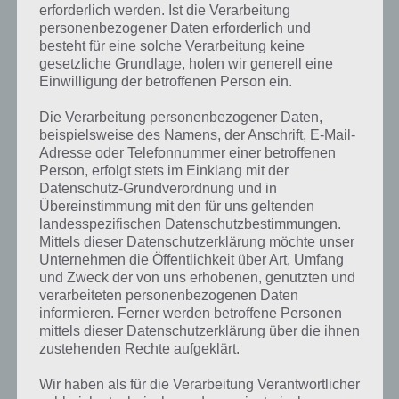
erforderlich werden. Ist die Verarbeitung
personenbezogener Daten erforderlich und
besteht für eine solche Verarbeitung keine
gesetzliche Grundlage, holen wir generell eine
Einwilligung der betroffenen Person ein.
Die Verarbeitung personenbezogener Daten,
beispielsweise des Namens, der Anschrift, E-Mail-
Adresse oder Telefonnummer einer betroffenen
Person, erfolgt stets im Einklang mit der
Datenschutz-Grundverordnung und in
Übereinstimmung mit den für uns geltenden
landesspezifischen Datenschutzbestimmungen.
Mittels dieser Datenschutzerklärung möchte unser
Unternehmen die Öffentlichkeit über Art, Umfang
und Zweck der von uns erhobenen, genutzten und
verarbeiteten personenbezogenen Daten
Kurze Begriffserklärung zur Lösung
informieren. Ferner werden betroffene Personen
Fabrik
mittels dieser Datenschutzerklärung über die ihnen
zustehenden Rechte aufgeklärt.
Fabrik ist die Lösung für das tägliche Bonus Rätsel am 17.5.2022 in 4
Wir haben als für die Verarbeitung Verantwortlicher
Bilder 1 Wort, doch welche Bedeutung hat dieses eigentlich und was