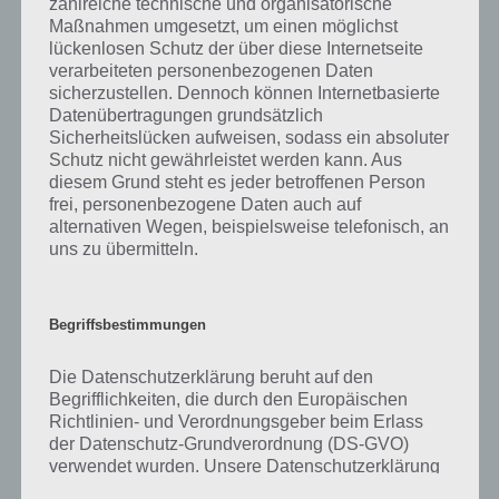
zahlreiche technische und organisatorische
gibt es dazu zu wissen? Passt das Wort auch zu Traumberufe? Zu
Maßnahmen umgesetzt, um einen möglichst
bestimmten Lösungen präsentieren wir daher auch immer eine
lückenlosen Schutz der über diese Internetseite
kurze Begriffserklärung!
verarbeiteten personenbezogenen Daten
sicherzustellen. Dennoch können Internetbasierte
Zu Fabrik haben wir zunächst keine weiteren Informationen parat!
Datenübertragungen grundsätzlich
Sicherheitslücken aufweisen, sodass ein absoluter
Schutz nicht gewährleistet werden kann. Aus
diesem Grund steht es jeder betroffenen Person
frei, personenbezogene Daten auch auf
Auf WhatsApp teilen
Teilen auf Facebook
alternativen Wegen, beispielsweise telefonisch, an
uns zu übermitteln.
Tweet auf Twitter
Begriffsbestimmungen
Mehr Artikel hier auf Touchportal
Die Datenschutzerklärung beruht auf den
Begrifflichkeiten, die durch den Europäischen
Richtlinien- und Verordnungsgeber beim Erlass
der Datenschutz-Grundverordnung (DS-GVO)
verwendet wurden. Unsere Datenschutzerklärung
soll sowohl für die Öffentlichkeit als auch für