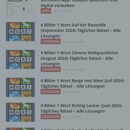
Vorgang oder jede solche Vorgangsreihe im
digital verwalten
Zusammenhang mit personenbezogenen
APPS
03. April 2025
Daten wie das Erheben, das Erfassen, die
Organisation, das Ordnen, die Speicherung,
4 Bilder 1 Wort Auf der Baustelle
die Anpassung oder Veränderung, das
(September 2024) Tägliches Rätsel – Alle
Auslesen, das Abfragen, die Verwendung,
Lösungen
die Offenlegung durch Übermittlung,
LÖSUNGEN
31. August 2024
Verbreitung oder eine andere Form der
Bereitstellung, den Abgleich oder die
4 Bilder 1 Wort Clevere Weltgeschichte
Verknüpfung, die Einschränkung, das
(August 2024) Tägliches Rätsel – Alle
Löschen oder die Vernichtung.
Lösungen
LÖSUNGEN
01. August 2024
4 Bilder 1 Wort Berge und Meer (Juli 2024)
d) Einschränkung der Verarbeitung
Tägliches Rätsel – Alle Lösungen
LÖSUNGEN
01. Juli 2024
Einschränkung der Verarbeitung ist die
Markierung gespeicherter
4 Bilder 1 Wort Richtig Lecker (Juni 2024)
personenbezogener Daten mit dem Ziel, ihre
Tägliches Rätsel – Alle Lösungen
künftige Verarbeitung einzuschränken.
LÖSUNGEN
01. Juni 2024