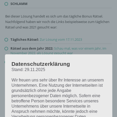
SCHLAMM
Bei dieser Lösung handelt es sich um das tägliche Bonus Rätsel.
Nachfolgend haben wir noch die Links beispielsweise zum täglichen
Rätsel und was 2021 gesucht war:
Tägliches Rätsel:
Zur Lösung vom 17.11.2023
Rätsel aus dem Jahr 2022:
Schau mal, was vor einem Jahr, im
November 2022, als Lösung gesucht war
Zur Übersicht
:
4 Bilder 1 Wort Lösungen zu Plitsch-Platsch im
Datenschutzerklärung
November 2023
!
Stand: 29.11.2025
Wir freuen uns sehr über Ihr Interesse an unserem
Unternehmen. Eine Nutzung der Internetseiten ist
grundsätzlich ohne jede Angabe
personenbezogener Daten möglich. Sofern eine
betroffene Person besondere Services unseres
Unternehmens über unsere Internetseite in
Anspruch nehmen möchte, könnte jedoch eine
Verarbeitung personenbezogener Daten