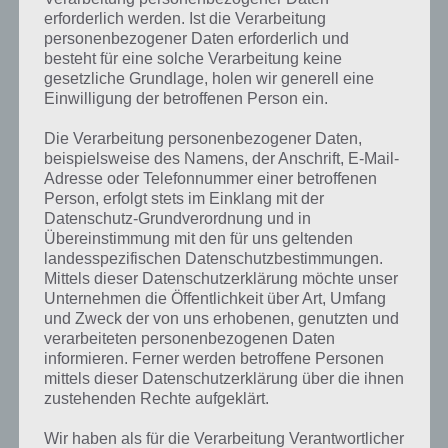
erforderlich werden. Ist die Verarbeitung
personenbezogener Daten erforderlich und
besteht für eine solche Verarbeitung keine
gesetzliche Grundlage, holen wir generell eine
Einwilligung der betroffenen Person ein.
Die Verarbeitung personenbezogener Daten,
beispielsweise des Namens, der Anschrift, E-Mail-
Adresse oder Telefonnummer einer betroffenen
Person, erfolgt stets im Einklang mit der
Datenschutz-Grundverordnung und in
Übereinstimmung mit den für uns geltenden
landesspezifischen Datenschutzbestimmungen.
Mittels dieser Datenschutzerklärung möchte unser
Unternehmen die Öffentlichkeit über Art, Umfang
und Zweck der von uns erhobenen, genutzten und
Kurze Begriffserklärung zur Lösung
verarbeiteten personenbezogenen Daten
informieren. Ferner werden betroffene Personen
Schlamm
mittels dieser Datenschutzerklärung über die ihnen
zustehenden Rechte aufgeklärt.
Schlamm ist die Lösung für das tägliche Bonus Rätsel am 17.11.2023
in 4 Bilder 1 Wort, doch welche Bedeutung hat dieses eigentlich und
Wir haben als für die Verarbeitung Verantwortlicher