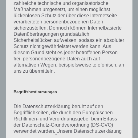
was gibt es dazu zu wissen? Passt das Wort auch zu Plitsch-Platsch?
zahlreiche technische und organisatorische
Zu bestimmten Lösungen präsentieren wir daher auch immer eine
Maßnahmen umgesetzt, um einen möglichst
kurze Begriffserklärung!
lückenlosen Schutz der über diese Internetseite
verarbeiteten personenbezogenen Daten
sicherzustellen. Dennoch können Internetbasierte
Zu Schlamm haben wir zunächst keine weiteren Informationen
Datenübertragungen grundsätzlich
parat!
Sicherheitslücken aufweisen, sodass ein absoluter
Schutz nicht gewährleistet werden kann. Aus
diesem Grund steht es jeder betroffenen Person
frei, personenbezogene Daten auch auf
alternativen Wegen, beispielsweise telefonisch, an
Auf WhatsApp teilen
Teilen auf Facebook
uns zu übermitteln.
Tweet auf Twitter
Begriffsbestimmungen
Die Datenschutzerklärung beruht auf den
Mehr Artikel hier auf Touchportal
Begrifflichkeiten, die durch den Europäischen
Richtlinien- und Verordnungsgeber beim Erlass
der Datenschutz-Grundverordnung (DS-GVO)
verwendet wurden. Unsere Datenschutzerklärung
soll sowohl für die Öffentlichkeit als auch für