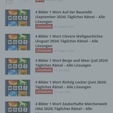
03. April 2025
Zusammenhang mit personenbezogenen
Daten wie das Erheben, das Erfassen, die
4 Bilder 1 Wort Auf der Baustelle
Organisation, das Ordnen, die Speicherung,
(September 2024) Tägliches Rätsel – Alle
die Anpassung oder Veränderung, das
Lösungen
Auslesen, das Abfragen, die Verwendung,
LÖSUNGEN
31. August 2024
die Offenlegung durch Übermittlung,
Verbreitung oder eine andere Form der
4 Bilder 1 Wort Clevere Weltgeschichte
Bereitstellung, den Abgleich oder die
(August 2024) Tägliches Rätsel – Alle
Verknüpfung, die Einschränkung, das
Lösungen
Löschen oder die Vernichtung.
LÖSUNGEN
01. August 2024
4 Bilder 1 Wort Berge und Meer (Juli 2024)
Tägliches Rätsel – Alle Lösungen
d) Einschränkung der Verarbeitung
LÖSUNGEN
01. Juli 2024
Einschränkung der Verarbeitung ist die
4 Bilder 1 Wort Richtig Lecker (Juni 2024)
Markierung gespeicherter
Tägliches Rätsel – Alle Lösungen
personenbezogener Daten mit dem Ziel, ihre
LÖSUNGEN
01. Juni 2024
künftige Verarbeitung einzuschränken.
4 Bilder 1 Wort Zauberhafte Märchenwelt
(Mai 2024) Tägliches Rätsel – Alle
e) Profiling