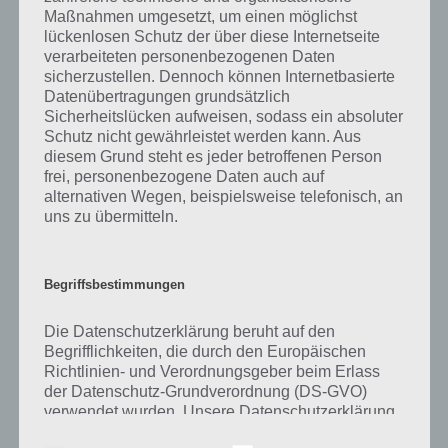
Maßnahmen umgesetzt, um einen möglichst
Auf Basis dieser Grundlage wäre ein Musiker oder Grafik-Designer
lückenlosen Schutz der über diese Internetseite
verarbeiteten personenbezogenen Daten
also ein Künstler, den letzterer schafft eine darstellende Kunst.
sicherzustellen. Dennoch können Internetbasierte
Journalisten gelten im übrigen nicht als Künstler, auch wenn diese
Datenübertragungen grundsätzlich
mit den Worten jonglieren, doch nach dem Gesetz handelt es sich
Sicherheitslücken aufweisen, sodass ein absoluter
hierbei um Publizisten.
Schutz nicht gewährleistet werden kann. Aus
diesem Grund steht es jeder betroffenen Person
Kunst hat sich in den jahrhunderten immer wieder neu erfunden,
frei, personenbezogene Daten auch auf
einige Künstler, egal ob Maler oder Musiker, sind heute noch in
alternativen Wegen, beispielsweise telefonisch, an
Deutschland und grenzüberschreitend bekannt. Zu den bekannsten
uns zu übermitteln.
Künstlern gehört Claude Monet, Vincent van Gogh, Caspar David
Friedrich, Leonardo da Vinci, Albrecht Dürer, Rembrandt oder auch
sehr bekannt Pablo Picasso.
Begriffsbestimmungen
Kunst an sich kann darüber hinaus noch viel weiter gehen als es
Die Datenschutzerklärung beruht auf den
Künstler alleine ausdrückt. So gibt es die Kochkunst, Schreibkunst
Begrifflichkeiten, die durch den Europäischen
und mehr im Sinne der Fertigkeit, auch im Sinne des Handwerks wie
Richtlinien- und Verordnungsgeber beim Erlass
der Baukunst. Kunst an sich kann dabei als kultische Erscheinung
der Datenschutz-Grundverordnung (DS-GVO)
gesehen werden. In vielen Kulturen und Religionen ist die Kunst weit
verwendet wurden. Unsere Datenschutzerklärung
verbreitet gewesen, sei es in Malerei oder Skulpturen.
soll sowohl für die Öffentlichkeit als auch für