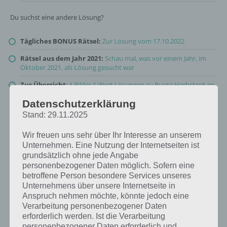
Du suchst eine andere Lösung?
Tägliches BONUS Rätsel:
Zur Lösung vom 17.10.2022
Rätsel aus dem Jahr 2021:
Schau mal, was vor einem Jahr, im
Oktober 2021, als Lösung gesucht war
Zur Übersicht
:
4 Bilder 1 Wort Lösungen zu Bunte Herbstzeit im
Oktober 2022
!
Datenschutzerklärung
Stand: 29.11.2025
Wir freuen uns sehr über Ihr Interesse an unserem
Unternehmen. Eine Nutzung der Internetseiten ist
grundsätzlich ohne jede Angabe
personenbezogener Daten möglich. Sofern eine
betroffene Person besondere Services unseres
Unternehmens über unsere Internetseite in
Anspruch nehmen möchte, könnte jedoch eine
Verarbeitung personenbezogener Daten
erforderlich werden. Ist die Verarbeitung
personenbezogener Daten erforderlich und