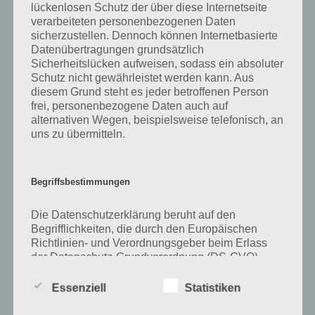
lückenlosen Schutz der über diese Internetseite
verarbeiteten personenbezogenen Daten
Zu Regen haben wir zunächst keine weiteren Informationen parat!
sicherzustellen. Dennoch können Internetbasierte
Datenübertragungen grundsätzlich
Sicherheitslücken aufweisen, sodass ein absoluter
Schutz nicht gewährleistet werden kann. Aus
Auf WhatsApp teilen
Teilen auf Facebook
diesem Grund steht es jeder betroffenen Person
frei, personenbezogene Daten auch auf
Tweet auf Twitter
alternativen Wegen, beispielsweise telefonisch, an
uns zu übermitteln.
Mehr Artikel hier auf Touchportal
Begriffsbestimmungen
Die Datenschutzerklärung beruht auf den
Begrifflichkeiten, die durch den Europäischen
Richtlinien- und Verordnungsgeber beim Erlass
der Datenschutz-Grundverordnung (DS-GVO)
verwendet wurden. Unsere Datenschutzerklärung
soll sowohl für die Öffentlichkeit als auch für
Essenziell
Statistiken
unsere Kunden und Geschäftspartner einfach
lesbar und verständlich sein. Um dies zu