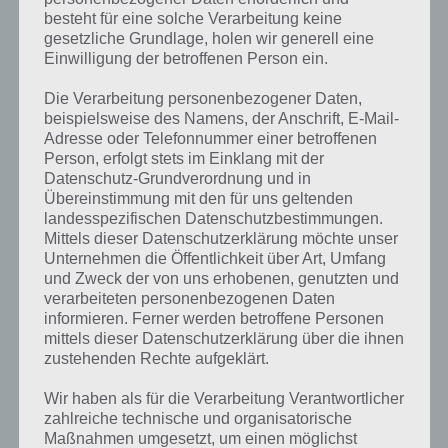
besteht für eine solche Verarbeitung keine
gesetzliche Grundlage, holen wir generell eine
Einwilligung der betroffenen Person ein.
Die Verarbeitung personenbezogener Daten,
beispielsweise des Namens, der Anschrift, E-Mail-
Adresse oder Telefonnummer einer betroffenen
Person, erfolgt stets im Einklang mit der
Datenschutz-Grundverordnung und in
Übereinstimmung mit den für uns geltenden
landesspezifischen Datenschutzbestimmungen.
Mittels dieser Datenschutzerklärung möchte unser
Unternehmen die Öffentlichkeit über Art, Umfang
Kurze Begriffserklärung zur Lösung
und Zweck der von uns erhobenen, genutzten und
Regen
verarbeiteten personenbezogenen Daten
informieren. Ferner werden betroffene Personen
mittels dieser Datenschutzerklärung über die ihnen
Regen ist die Lösung für das tägliche Rätsel am 17.10.2022 in 4 Bilder
zustehenden Rechte aufgeklärt.
1 Wort, doch welche Bedeutung hat dieses eigentlich und was gibt es
dazu zu wissen? Passt das Wort auch zu Bunte Herbstzeit? Zu
Wir haben als für die Verarbeitung Verantwortlicher
bestimmten Lösungen präsentieren wir daher auch immer eine
zahlreiche technische und organisatorische
kurze Begriffserklärung!
Maßnahmen umgesetzt, um einen möglichst