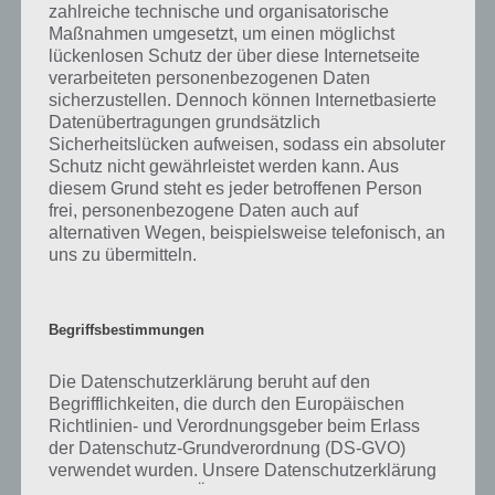
was gibt es dazu zu wissen? Passt das Wort auch zu Total im Trend?
zahlreiche technische und organisatorische
Zu bestimmten Lösungen präsentieren wir daher auch immer eine
Maßnahmen umgesetzt, um einen möglichst
kurze Begriffserklärung!
lückenlosen Schutz der über diese Internetseite
verarbeiteten personenbezogenen Daten
sicherzustellen. Dennoch können Internetbasierte
Zu Aufhänger haben wir zunächst keine weiteren Informationen
Datenübertragungen grundsätzlich
parat!
Sicherheitslücken aufweisen, sodass ein absoluter
Schutz nicht gewährleistet werden kann. Aus
diesem Grund steht es jeder betroffenen Person
frei, personenbezogene Daten auch auf
alternativen Wegen, beispielsweise telefonisch, an
Auf WhatsApp teilen
Teilen auf Facebook
uns zu übermitteln.
Tweet auf Twitter
Begriffsbestimmungen
Die Datenschutzerklärung beruht auf den
Mehr Artikel hier auf Touchportal
Begrifflichkeiten, die durch den Europäischen
Richtlinien- und Verordnungsgeber beim Erlass
der Datenschutz-Grundverordnung (DS-GVO)
verwendet wurden. Unsere Datenschutzerklärung
soll sowohl für die Öffentlichkeit als auch für