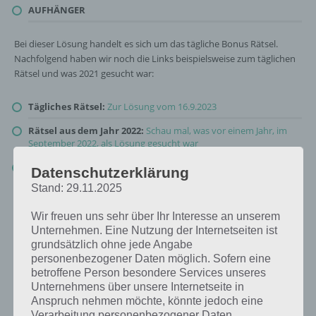
AUFHÄNGER
Bei dieser Lösung handelt es sich um das tägliche Bonus Rätsel.
Nachfolgend haben wir noch die Links beispielsweise zum täglichen
Rätsel und was 2021 gesucht war:
Tägliches Rätsel:
Zur Lösung vom 16.9.2023
Rätsel aus dem Jahr 2022:
Schau mal, was vor einem Jahr, im
September 2022, als Lösung gesucht war
Zur Übersicht
:
4 Bilder 1 Wort Lösungen zu Total im Trend im
Datenschutzerklärung
September 2023
!
Stand: 29.11.2025
Wir freuen uns sehr über Ihr Interesse an unserem
Unternehmen. Eine Nutzung der Internetseiten ist
grundsätzlich ohne jede Angabe
personenbezogener Daten möglich. Sofern eine
betroffene Person besondere Services unseres
Unternehmens über unsere Internetseite in
Anspruch nehmen möchte, könnte jedoch eine
Verarbeitung personenbezogener Daten