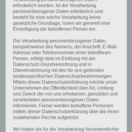
erforderlich werden. Ist die Verarbeitung
personenbezogener Daten erforderlich und
besteht für eine solche Verarbeitung keine
gesetzliche Grundlage, holen wir generell eine
Einwilligung der betroffenen Person ein.
Die Verarbeitung personenbezogener Daten,
beispielsweise des Namens, der Anschrift, E-Mail-
Adresse oder Telefonnummer einer betroffenen
Person, erfolgt stets im Einklang mit der
Datenschutz-Grundverordnung und in
Übereinstimmung mit den für uns geltenden
landesspezifischen Datenschutzbestimmungen.
Mittels dieser Datenschutzerklärung möchte unser
Unternehmen die Öffentlichkeit über Art, Umfang
und Zweck der von uns erhobenen, genutzten und
Kurze Begriffserklärung zur Lösung
verarbeiteten personenbezogenen Daten
informieren. Ferner werden betroffene Personen
Aufhänger
mittels dieser Datenschutzerklärung über die ihnen
zustehenden Rechte aufgeklärt.
Aufhänger ist die Lösung für das tägliche Bonus Rätsel am 16.9.2023
in 4 Bilder 1 Wort, doch welche Bedeutung hat dieses eigentlich und
Wir haben als für die Verarbeitung Verantwortlicher