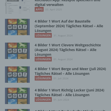
Vorgang oder jede solche Vorgangsreihe im
digital verwalten
Zusammenhang mit personenbezogenen
APPS
03. April 2025
Daten wie das Erheben, das Erfassen, die
Organisation, das Ordnen, die Speicherung,
4 Bilder 1 Wort Auf der Baustelle
die Anpassung oder Veränderung, das
(September 2024) Tägliches Rätsel – Alle
Auslesen, das Abfragen, die Verwendung,
Lösungen
die Offenlegung durch Übermittlung,
LÖSUNGEN
31. August 2024
Verbreitung oder eine andere Form der
Bereitstellung, den Abgleich oder die
4 Bilder 1 Wort Clevere Weltgeschichte
Verknüpfung, die Einschränkung, das
(August 2024) Tägliches Rätsel – Alle
Löschen oder die Vernichtung.
Lösungen
LÖSUNGEN
01. August 2024
4 Bilder 1 Wort Berge und Meer (Juli 2024)
d) Einschränkung der Verarbeitung
Tägliches Rätsel – Alle Lösungen
LÖSUNGEN
01. Juli 2024
Einschränkung der Verarbeitung ist die
Markierung gespeicherter
4 Bilder 1 Wort Richtig Lecker (Juni 2024)
personenbezogener Daten mit dem Ziel, ihre
Tägliches Rätsel – Alle Lösungen
künftige Verarbeitung einzuschränken.
LÖSUNGEN
01. Juni 2024