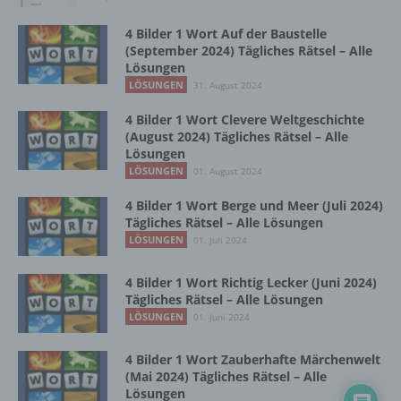
Zusammenhang mit personenbezogenen
Daten wie das Erheben, das Erfassen, die
4 Bilder 1 Wort Auf der Baustelle
Organisation, das Ordnen, die Speicherung,
(September 2024) Tägliches Rätsel – Alle
die Anpassung oder Veränderung, das
Lösungen
Auslesen, das Abfragen, die Verwendung,
LÖSUNGEN
31. August 2024
die Offenlegung durch Übermittlung,
Verbreitung oder eine andere Form der
4 Bilder 1 Wort Clevere Weltgeschichte
(August 2024) Tägliches Rätsel – Alle
Bereitstellung, den Abgleich oder die
Lösungen
Verknüpfung, die Einschränkung, das
LÖSUNGEN
Löschen oder die Vernichtung.
01. August 2024
4 Bilder 1 Wort Berge und Meer (Juli 2024)
Tägliches Rätsel – Alle Lösungen
d) Einschränkung der Verarbeitung
LÖSUNGEN
01. Juli 2024
Einschränkung der Verarbeitung ist die
4 Bilder 1 Wort Richtig Lecker (Juni 2024)
Markierung gespeicherter
Tägliches Rätsel – Alle Lösungen
personenbezogener Daten mit dem Ziel, ihre
LÖSUNGEN
01. Juni 2024
künftige Verarbeitung einzuschränken.
4 Bilder 1 Wort Zauberhafte Märchenwelt
(Mai 2024) Tägliches Rätsel – Alle
e) Profiling
Lösungen