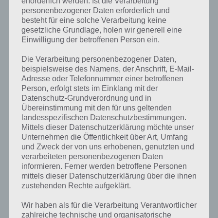
erforderlich werden. Ist die Verarbeitung
personenbezogener Daten erforderlich und
besteht für eine solche Verarbeitung keine
gesetzliche Grundlage, holen wir generell eine
Einwilligung der betroffenen Person ein.
Die Verarbeitung personenbezogener Daten,
beispielsweise des Namens, der Anschrift, E-Mail-
Adresse oder Telefonnummer einer betroffenen
Person, erfolgt stets im Einklang mit der
Datenschutz-Grundverordnung und in
Übereinstimmung mit den für uns geltenden
landesspezifischen Datenschutzbestimmungen.
Mittels dieser Datenschutzerklärung möchte unser
Unternehmen die Öffentlichkeit über Art, Umfang
und Zweck der von uns erhobenen, genutzten und
verarbeiteten personenbezogenen Daten
Kurze Begriffserklärung zur Lösung Gold
informieren. Ferner werden betroffene Personen
mittels dieser Datenschutzerklärung über die ihnen
zustehenden Rechte aufgeklärt.
Gold ist die Lösung für das tägliche Bonus Rätsel am 16.9.2022 in 4
Bilder 1 Wort, doch welche Bedeutung hat dieses eigentlich und was
Wir haben als für die Verarbeitung Verantwortlicher
gibt es dazu zu wissen? Passt das Wort auch zu Die Welt der Kunst?
zahlreiche technische und organisatorische
Zu bestimmten Lösungen präsentieren wir daher auch immer eine