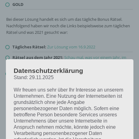
GOLD
Bei dieser Lösung handelt es sich um das tägliche Bonus Rätsel.
Nachfolgend haben wir noch die Links beispielsweise zum täglichen
Rätsel und was 2021 gesucht war:
Tägliches Rätsel:
Zur Lösung vom 16.9.2022
Rätsel aus dem Jahr 2021:
Schau mal, was vor einem Jahr, im
September 2021, als Lösung gesucht war
Datenschutzerklärung
Zur Übersicht
:
4 Bilder 1 Wort Lösungen zu Die Welt der Kunst
Stand: 29.11.2025
im September 2022
!
Wir freuen uns sehr über Ihr Interesse an unserem
Unternehmen. Eine Nutzung der Internetseiten ist
grundsätzlich ohne jede Angabe
personenbezogener Daten möglich. Sofern eine
betroffene Person besondere Services unseres
Unternehmens über unsere Internetseite in
Anspruch nehmen möchte, könnte jedoch eine
Verarbeitung personenbezogener Daten