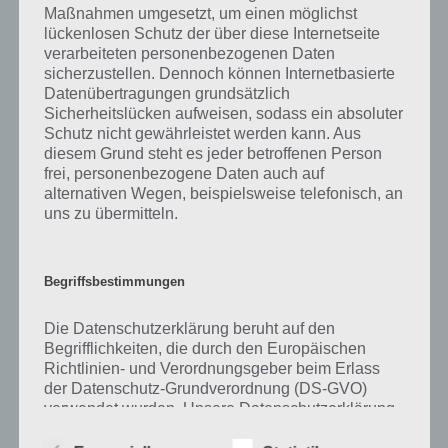
Maßnahmen umgesetzt, um einen möglichst
kurze Begriffserklärung!
lückenlosen Schutz der über diese Internetseite
verarbeiteten personenbezogenen Daten
sicherzustellen. Dennoch können Internetbasierte
Zu Gold haben wir zunächst keine weiteren Informationen parat!
Datenübertragungen grundsätzlich
Sicherheitslücken aufweisen, sodass ein absoluter
Schutz nicht gewährleistet werden kann. Aus
diesem Grund steht es jeder betroffenen Person
Auf WhatsApp teilen
Teilen auf Facebook
frei, personenbezogene Daten auch auf
alternativen Wegen, beispielsweise telefonisch, an
Tweet auf Twitter
uns zu übermitteln.
Begriffsbestimmungen
Mehr Artikel hier auf Touchportal
Die Datenschutzerklärung beruht auf den
Begrifflichkeiten, die durch den Europäischen
Richtlinien- und Verordnungsgeber beim Erlass
der Datenschutz-Grundverordnung (DS-GVO)
verwendet wurden. Unsere Datenschutzerklärung
soll sowohl für die Öffentlichkeit als auch für