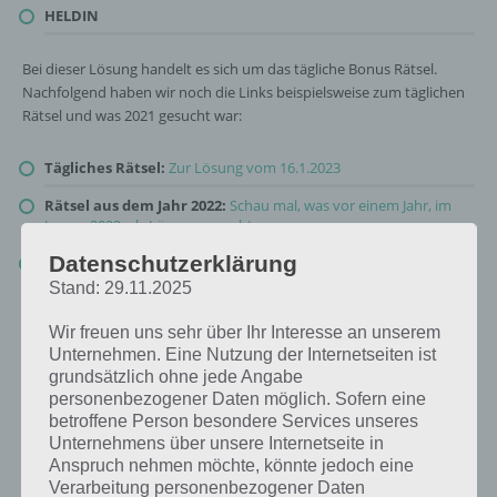
HELDIN
Bei dieser Lösung handelt es sich um das tägliche Bonus Rätsel.
Nachfolgend haben wir noch die Links beispielsweise zum täglichen
Rätsel und was 2021 gesucht war:
Tägliches Rätsel:
Zur Lösung vom 16.1.2023
Rätsel aus dem Jahr 2022:
Schau mal, was vor einem Jahr, im
Januar 2022, als Lösung gesucht war
Datenschutzerklärung
Zur Übersicht
:
4 Bilder 1 Wort Lösungen zu Völlig verspielt im
Januar 2023
!
Stand: 29.11.2025
Wir freuen uns sehr über Ihr Interesse an unserem
Unternehmen. Eine Nutzung der Internetseiten ist
grundsätzlich ohne jede Angabe
personenbezogener Daten möglich. Sofern eine
betroffene Person besondere Services unseres
Unternehmens über unsere Internetseite in
Anspruch nehmen möchte, könnte jedoch eine
Verarbeitung personenbezogener Daten