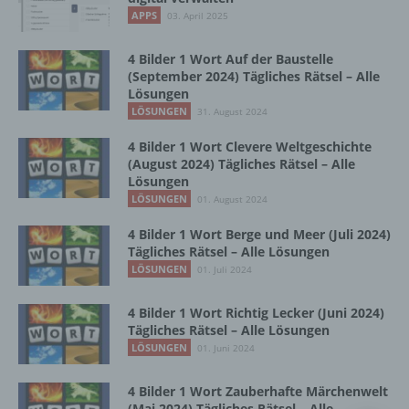
Vorgang oder jede solche Vorgangsreihe im
APPS
03. April 2025
Zusammenhang mit personenbezogenen
Daten wie das Erheben, das Erfassen, die
Organisation, das Ordnen, die Speicherung,
4 Bilder 1 Wort Auf der Baustelle
die Anpassung oder Veränderung, das
(September 2024) Tägliches Rätsel – Alle
Lösungen
Auslesen, das Abfragen, die Verwendung,
die Offenlegung durch Übermittlung,
LÖSUNGEN
31. August 2024
Verbreitung oder eine andere Form der
4 Bilder 1 Wort Clevere Weltgeschichte
Bereitstellung, den Abgleich oder die
(August 2024) Tägliches Rätsel – Alle
Verknüpfung, die Einschränkung, das
Lösungen
Löschen oder die Vernichtung.
LÖSUNGEN
01. August 2024
4 Bilder 1 Wort Berge und Meer (Juli 2024)
d) Einschränkung der Verarbeitung
Tägliches Rätsel – Alle Lösungen
LÖSUNGEN
01. Juli 2024
Einschränkung der Verarbeitung ist die
Markierung gespeicherter
4 Bilder 1 Wort Richtig Lecker (Juni 2024)
personenbezogener Daten mit dem Ziel, ihre
Tägliches Rätsel – Alle Lösungen
künftige Verarbeitung einzuschränken.
LÖSUNGEN
01. Juni 2024
4 Bilder 1 Wort Zauberhafte Märchenwelt
e) Profiling
(Mai 2024) Tägliches Rätsel – Alle