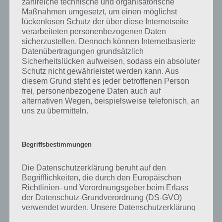
zahlreiche technische und organisatorische
gibt es dazu zu wissen? Passt das Wort auch zu Völlig verspielt? Zu
Maßnahmen umgesetzt, um einen möglichst
bestimmten Lösungen präsentieren wir daher auch immer eine
lückenlosen Schutz der über diese Internetseite
kurze Begriffserklärung!
verarbeiteten personenbezogenen Daten
sicherzustellen. Dennoch können Internetbasierte
Zu Heldin haben wir zunächst keine weiteren Informationen parat!
Datenübertragungen grundsätzlich
Sicherheitslücken aufweisen, sodass ein absoluter
Schutz nicht gewährleistet werden kann. Aus
diesem Grund steht es jeder betroffenen Person
frei, personenbezogene Daten auch auf
Auf WhatsApp teilen
Teilen auf Facebook
alternativen Wegen, beispielsweise telefonisch, an
uns zu übermitteln.
Tweet auf Twitter
Begriffsbestimmungen
Mehr Artikel hier auf Touchportal
Die Datenschutzerklärung beruht auf den
Begrifflichkeiten, die durch den Europäischen
Richtlinien- und Verordnungsgeber beim Erlass
der Datenschutz-Grundverordnung (DS-GVO)
verwendet wurden. Unsere Datenschutzerklärung
soll sowohl für die Öffentlichkeit als auch für