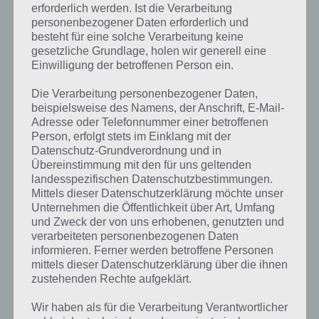
erforderlich werden. Ist die Verarbeitung
personenbezogener Daten erforderlich und
besteht für eine solche Verarbeitung keine
gesetzliche Grundlage, holen wir generell eine
Einwilligung der betroffenen Person ein.
Die Verarbeitung personenbezogener Daten,
beispielsweise des Namens, der Anschrift, E-Mail-
Adresse oder Telefonnummer einer betroffenen
Person, erfolgt stets im Einklang mit der
Datenschutz-Grundverordnung und in
Übereinstimmung mit den für uns geltenden
landesspezifischen Datenschutzbestimmungen.
Mittels dieser Datenschutzerklärung möchte unser
Unternehmen die Öffentlichkeit über Art, Umfang
und Zweck der von uns erhobenen, genutzten und
verarbeiteten personenbezogenen Daten
Kurze Begriffserklärung zur Lösung
informieren. Ferner werden betroffene Personen
Heldin
mittels dieser Datenschutzerklärung über die ihnen
zustehenden Rechte aufgeklärt.
Heldin ist die Lösung für das tägliche Bonus Rätsel am 16.1.2023 in 4
Wir haben als für die Verarbeitung Verantwortlicher
Bilder 1 Wort, doch welche Bedeutung hat dieses eigentlich und was