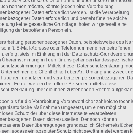
dere Services unseres Unternehmens über unsere Internetseite
uch nehmen möchte, könnte jedoch eine Verarbeitung
 dieser Lösung handelt es sich um das tägliche Bonus Rät
nenbezogener Daten erforderlich werden. Ist die Verarbeitung
 noch die Links beispielsweise zum täglichen Rätsel und w
nenbezogener Daten erforderlich und besteht für eine solche
beitung keine gesetzliche Grundlage, holen wir generell eine
lligung der betroffenen Person ein.
ägliches Rätsel:
Zur Lösung vom 16.1.2020
erarbeitung personenbezogener Daten, beispielsweise des Na
Rätsel aus dem Jahr 2019:
Schau mal, was vor einem Jahr, a
nschrift, E-Mail-Adresse oder Telefonnummer einer betroffenen
gesucht war
n, erfolgt stets im Einklang mit der Datenschutz-Grundverordnu
n Übereinstimmung mit den für uns geltenden landesspezifisch
Zur Übersicht
:
4 Bilder 1 Wort Lösungen zu Norwegen im Ja
schutzbestimmungen. Mittels dieser Datenschutzerklärung mö
 Unternehmen die Öffentlichkeit über Art, Umfang und Zweck de
rhobenen, genutzten und verarbeiteten personenbezogenen Da
mieren. Ferner werden betroffene Personen mittels dieser
schutzerklärung über die ihnen zustehenden Rechte aufgeklärt
aben als für die Verarbeitung Verantwortlicher zahlreiche techn
rganisatorische Maßnahmen umgesetzt, um einen möglichst
nlosen Schutz der über diese Internetseite verarbeiteten
nenbezogenen Daten sicherzustellen. Dennoch können
netbasierte Datenübertragungen grundsätzlich Sicherheitslücke
isen, sodass ein absoluter Schutz nicht gewährleistet werden k