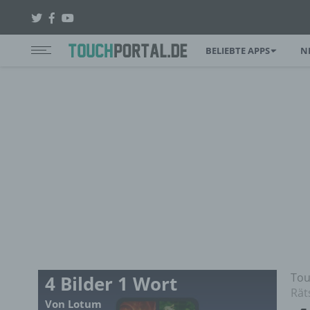
BELIEBTE APPS
N
Tou
4 Bilder 1 Wort
Rät
Von Lotum