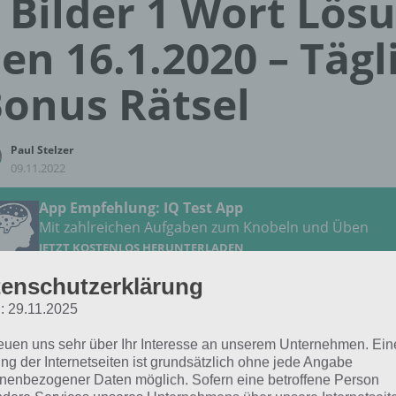
 Bilder 1 Wort Lös
en 16.1.2020 – Tägl
onus Rätsel
Paul Stelzer
09.11.2022
App Empfehlung: IQ Test App
Mit zahlreichen Aufgaben zum Knobeln und Üben
JETZT KOSTENLOS HERUNTERLADEN
enschutzerklärung
 Lösung für das tägliche
BONUS
Rätsel vom 16.1.2020 zu
: 29.11.2025
0 in 4 Bilder 1 Wort. Wenn du dort aktuell feststeckst, hie
reuen uns sehr über Ihr Interesse an unserem Unternehmen. Ein
ng der Internetseiten ist grundsätzlich ohne jede Angabe
ABSENDER
nenbezogener Daten möglich. Sofern eine betroffene Person