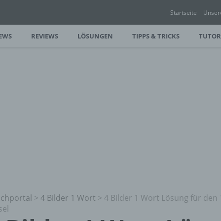
Startseite
Unser
EWS
REVIEWS
LÖSUNGEN
TIPPS & TRICKS
TUTOR
chportal
>
4 Bilder 1 Wort
>
4 Bilder 1 Wort Lösung für den 
sel