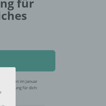
ung für
iches
 Norwegen im Januar
r die Lösung für dich:
e