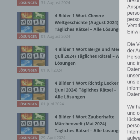
beson
31. August 2024
LÖSUNGEN
Anspr
Bei
perso
4 Bilder 1 Wort Clevere
wir
perso
Weltgeschichte (August 2024)
Verar
Tägliches Rätsel – Alle Lösungen
Einwi
T
01. August 2024
LÖSUNGEN
Die V
4 Bilder 1 Wort Berge und Meer
der A
(Juli 2024) Tägliches Rätsel – Alle
Perso
Lösungen
und i
Daten
01. Juli 2024
LÖSUNGEN
unser
uns e
4 Bilder 1 Wort Richtig Lecker
infor
(Juni 2024) Tägliches Rätsel –
Daten
Alle Lösungen
01. Juni 2024
LÖSUNGEN
Wir h
und o
4 Bilder 1 Wort Zauberhafte
lücke
Märchenwelt (Mai 2024)
perso
Tägliches Rätsel – Alle Lösungen
Inter
29. April 2024
aufwe
LÖSUNGEN