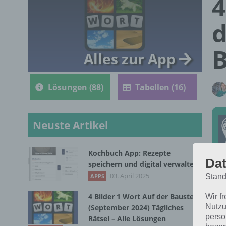
4
d
B
Alles zur App
Lösungen (88)
Tabellen (16)
Neuste Artikel
Kochbuch App: Rezepte
Dat
speichern und digital verwalten
Die
03. April 2025
Stand
APPS
202
4 Bilder 1 Wort Auf der Baustelle
Wir f
Nutzu
(September 2024) Tägliches
perso
Rätsel – Alle Lösungen