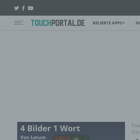
BELIEBTE APPS
N
Tou
4 Bilder 1 Wort
Rät
Von Lotum