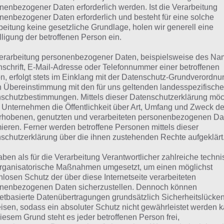
TRAINING
nenbezogener Daten erforderlich werden. Ist die Verarbeitung
nenbezogener Daten erforderlich und besteht für eine solche
beitung keine gesetzliche Grundlage, holen wir generell eine
 dieser Lösung handelt es sich um das tägliche Bonus Rät
lligung der betroffenen Person ein.
 noch die Links beispielsweise zum täglichen Rätsel und w
erarbeitung personenbezogener Daten, beispielsweise des Na
nschrift, E-Mail-Adresse oder Telefonnummer einer betroffenen
ägliches Rätsel:
Zur Lösung vom 15.9.2021
n, erfolgt stets im Einklang mit der Datenschutz-Grundverordnu
n Übereinstimmung mit den für uns geltenden landesspezifisch
Rätsel aus dem Jahr 2020:
Schau mal, was vor einem Jahr, 
schutzbestimmungen. Mittels dieser Datenschutzerklärung mö
Lösung gesucht war
 Unternehmen die Öffentlichkeit über Art, Umfang und Zweck de
rhobenen, genutzten und verarbeiteten personenbezogenen Da
Zur Übersicht
:
4 Bilder 1 Wort Lösungen zu Auf zu den Ste
mieren. Ferner werden betroffene Personen mittels dieser
schutzerklärung über die ihnen zustehenden Rechte aufgeklärt
aben als für die Verarbeitung Verantwortlicher zahlreiche techn
rganisatorische Maßnahmen umgesetzt, um einen möglichst
nlosen Schutz der über diese Internetseite verarbeiteten
nenbezogenen Daten sicherzustellen. Dennoch können
netbasierte Datenübertragungen grundsätzlich Sicherheitslücke
isen, sodass ein absoluter Schutz nicht gewährleistet werden k
iesem Grund steht es jeder betroffenen Person frei,