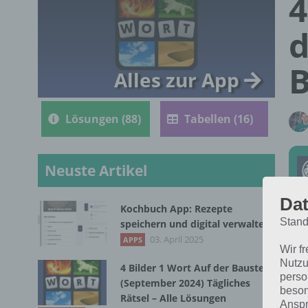
4
d
B
Alles zur App
Lösungen (88)
Tabellen (16)
Neuste Artikel
Dat
Kochbuch App: Rezepte
Stand
speichern und digital verwalten
Die
03. April 2025
APPS
Wir f
Sep
Nutzu
4 Bilder 1 Wort Auf der Baustelle
für
perso
(September 2024) Tägliches
beson
Rätsel – Alle Lösungen
Anspr