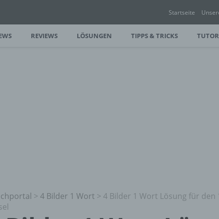
Startseite
Unser
EWS
REVIEWS
LÖSUNGEN
TIPPS & TRICKS
TUTOR
chportal
>
4 Bilder 1 Wort
>
4 Bilder 1 Wort Lösung für den 
sel