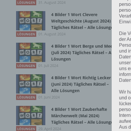
31. August 2024
LÖSUNGEN
perso
perso
4 Bilder 1 Wort Clevere
Verar
Bei
Weltgeschichte (August 2024)
Einwi
wir
Tägliches Rätsel – Alle Lösungen
Die V
01. August 2024
LÖSUNGEN
der A
T
Perso
4 Bilder 1 Wort Berge und Meer
und i
(Juli 2024) Tägliches Rätsel – Alle
Daten
Lösungen
unser
01. Juli 2024
LÖSUNGEN
uns e
infor
4 Bilder 1 Wort Richtig Lecker
Daten
(Juni 2024) Tägliches Rätsel –
Alle Lösungen
Wir h
01. Juni 2024
LÖSUNGEN
und o
lücke
4 Bilder 1 Wort Zauberhafte
perso
Inter
Märchenwelt (Mai 2024)
aufwe
Tägliches Rätsel – Alle Lösungen
Aus d
29. April 2024
LÖSUNGEN