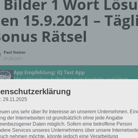
 Bilder 1 Wort Lös
en 15.9.2021 – Tägl
onus Rätsel
Paul Stelzer
01.09.2021
App Empfehlung: IQ Test App
Mit zahlreichen Aufgaben zum Knobeln und Üben
JETZT KOSTENLOS HERUNTERLADEN
enschutzerklärung
: 29.11.2025
 Lösung für das tägliche
BONUS
Rätsel vom 15.9.2021 zu 
reuen uns sehr über Ihr Interesse an unserem Unternehmen. Ein
tember 2021 in 4 Bilder 1 Wort. Wenn du dort aktuell fest
ng der Internetseiten ist grundsätzlich ohne jede Angabe
 dich:
nenbezogener Daten möglich. Sofern eine betroffene Person
dere Services unseres Unternehmens über unsere Internetseite
uch nehmen möchte, könnte jedoch eine Verarbeitung