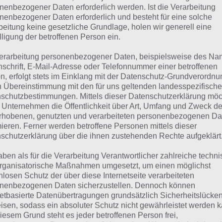
MEDIZIN
nenbezogener Daten erforderlich werden. Ist die Verarbeitung
nenbezogener Daten erforderlich und besteht für eine solche
beitung keine gesetzliche Grundlage, holen wir generell eine
 dieser Lösung handelt es sich um das tägliche Bonus Rät
lligung der betroffenen Person ein.
 noch die Links beispielsweise zum täglichen Rätsel und w
erarbeitung personenbezogener Daten, beispielsweise des Na
nschrift, E-Mail-Adresse oder Telefonnummer einer betroffenen
ägliches Rätsel:
Zur Lösung vom 15.8.2024
n, erfolgt stets im Einklang mit der Datenschutz-Grundverordnu
n Übereinstimmung mit den für uns geltenden landesspezifisch
Rätsel aus dem Jahr 2023:
Schau mal, was vor einem Jahr, i
schutzbestimmungen. Mittels dieser Datenschutzerklärung mö
Lösung gesucht war
 Unternehmen die Öffentlichkeit über Art, Umfang und Zweck de
rhobenen, genutzten und verarbeiteten personenbezogenen Da
Zur Übersicht
:
4 Bilder 1 Wort Lösungen zu Clevere Weltges
mieren. Ferner werden betroffene Personen mittels dieser
schutzerklärung über die ihnen zustehenden Rechte aufgeklärt
aben als für die Verarbeitung Verantwortlicher zahlreiche techn
rganisatorische Maßnahmen umgesetzt, um einen möglichst
nlosen Schutz der über diese Internetseite verarbeiteten
nenbezogenen Daten sicherzustellen. Dennoch können
netbasierte Datenübertragungen grundsätzlich Sicherheitslücke
isen, sodass ein absoluter Schutz nicht gewährleistet werden k
iesem Grund steht es jeder betroffenen Person frei,