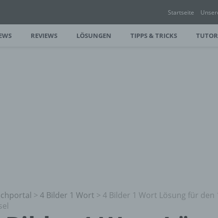
Startseite
Unser
EWS
REVIEWS
LÖSUNGEN
TIPPS & TRICKS
TUTOR
chportal
>
4 Bilder 1 Wort
>
4 Bilder 1 Wort Lösung für den 
sel