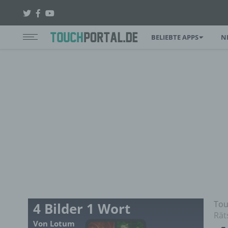
BELIEBTE APPS
N
Tou
4 Bilder 1 Wort
Rät
Von Lotum