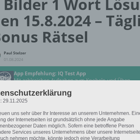
 Bilder 1 Wort Lös
en 15.8.2024 – Tägl
onus Rätsel
Paul Stelzer
01.08.2024
App Empfehlung: IQ Test App
Mit zahlreichen Aufgaben zum Knobeln und Üben
JETZT KOSTENLOS HERUNTERLADEN
enschutzerklärung
: 29.11.2025
 Lösung für das tägliche
BONUS
Rätsel vom 15.8.2024 zu 
reuen uns sehr über Ihr Interesse an unserem Unternehmen. Ein
August 2024 in 4 Bilder 1 Wort. Wenn du dort aktuell fests
ng der Internetseiten ist grundsätzlich ohne jede Angabe
 dich:
nenbezogener Daten möglich. Sofern eine betroffene Person
dere Services unseres Unternehmens über unsere Internetseite
uch nehmen möchte, könnte jedoch eine Verarbeitung