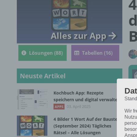
4
d
B
Alles zur App
Lösungen (88)
Tabellen (16)
Neuste Artikel
Dat
Kochbuch App: Rezepte
Stand
speichern und digital verwalten
Die
03. April 2025
APPS
Wir f
im 
Nutzu
4 Bilder 1 Wort Auf der Baustelle
für
perso
(September 2024) Tägliches
beson
Rätsel – Alle Lösungen
Anspr