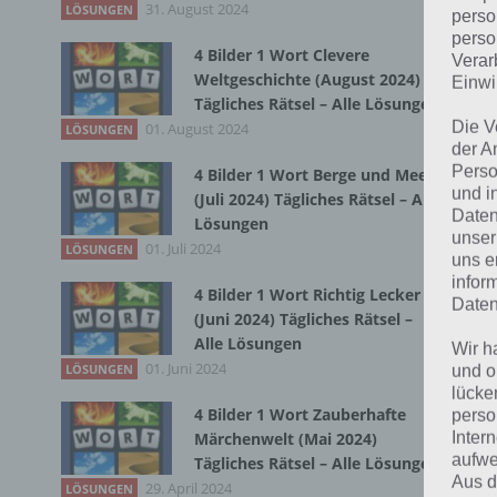
31. August 2024
LÖSUNGEN
perso
perso
4 Bilder 1 Wort Clevere
Verar
Bei
Weltgeschichte (August 2024)
Einwi
wir
Tägliches Rätsel – Alle Lösungen
Die V
01. August 2024
LÖSUNGEN
der A
T
Perso
4 Bilder 1 Wort Berge und Meer
und i
(Juli 2024) Tägliches Rätsel – Alle
Daten
Lösungen
unser
01. Juli 2024
LÖSUNGEN
uns e
infor
4 Bilder 1 Wort Richtig Lecker
Daten
(Juni 2024) Tägliches Rätsel –
Alle Lösungen
Wir h
01. Juni 2024
LÖSUNGEN
und o
lücke
4 Bilder 1 Wort Zauberhafte
perso
Inter
Märchenwelt (Mai 2024)
aufwe
Tägliches Rätsel – Alle Lösungen
Aus d
29. April 2024
LÖSUNGEN