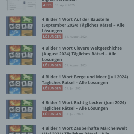
Vorgang oder jede solche Vorgangsreihe im
APPS
03. April 2025
Zusammenhang mit personenbezogenen
Daten wie das Erheben, das Erfassen, die
Organisation, das Ordnen, die Speicherung,
4 Bilder 1 Wort Auf der Baustelle
die Anpassung oder Veränderung, das
(September 2024) Tägliches Rätsel – Alle
Lösungen
Auslesen, das Abfragen, die Verwendung,
die Offenlegung durch Übermittlung,
LÖSUNGEN
31. August 2024
Verbreitung oder eine andere Form der
4 Bilder 1 Wort Clevere Weltgeschichte
Bereitstellung, den Abgleich oder die
(August 2024) Tägliches Rätsel – Alle
Verknüpfung, die Einschränkung, das
Lösungen
Löschen oder die Vernichtung.
LÖSUNGEN
01. August 2024
4 Bilder 1 Wort Berge und Meer (Juli 2024)
d) Einschränkung der Verarbeitung
Tägliches Rätsel – Alle Lösungen
LÖSUNGEN
01. Juli 2024
Einschränkung der Verarbeitung ist die
Markierung gespeicherter
4 Bilder 1 Wort Richtig Lecker (Juni 2024)
personenbezogener Daten mit dem Ziel, ihre
Tägliches Rätsel – Alle Lösungen
künftige Verarbeitung einzuschränken.
LÖSUNGEN
01. Juni 2024
4 Bilder 1 Wort Zauberhafte Märchenwelt
e) Profiling
(Mai 2024) Tägliches Rätsel – Alle