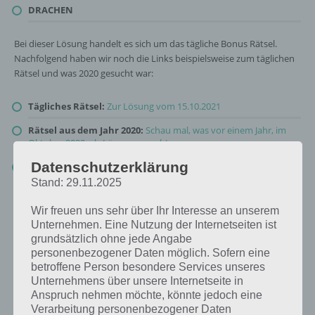
DRACHEN
Bei dieser Lösung handelt es sich um das tägliche Bonus Rätsel.
Nachfolgend haben wir noch die Links beispielsweise zum täglichen
Rätsel und was 2020 gesucht war:
Tägliches Rätsel:
Zur Lösung vom 15.10.2021
Rätsel aus dem Jahr 2020:
Schau mal, was vor einem Jahr, im
Oktober 2020, als Lösung gesucht war
Datenschutzerklärung
Zur Übersicht
:
4 Bilder 1 Wort Lösungen zu Spooktober im
Oktober 2021
!
Stand: 29.11.2025
Wir freuen uns sehr über Ihr Interesse an unserem
Unternehmen. Eine Nutzung der Internetseiten ist
grundsätzlich ohne jede Angabe
personenbezogener Daten möglich. Sofern eine
betroffene Person besondere Services unseres
Unternehmens über unsere Internetseite in
Anspruch nehmen möchte, könnte jedoch eine
Verarbeitung personenbezogener Daten