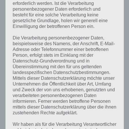
erforderlich werden. Ist die Verarbeitung
personenbezogener Daten erforderlich und
besteht für eine solche Verarbeitung keine
gesetzliche Grundlage, holen wir generell eine
Einwilligung der betroffenen Person ein.
Die Verarbeitung personenbezogener Daten,
beispielsweise des Namens, der Anschrift, E-Mail-
Adresse oder Telefonnummer einer betroffenen
Person, erfolgt stets im Einklang mit der
Datenschutz-Grundverordnung und in
Übereinstimmung mit den für uns geltenden
landesspezifischen Datenschutzbestimmungen.
Mittels dieser Datenschutzerklärung möchte unser
Unternehmen die Öffentlichkeit über Art, Umfang
und Zweck der von uns erhobenen, genutzten und
verarbeiteten personenbezogenen Daten
Kurze Begriffserklärung zur Lösung
informieren. Ferner werden betroffene Personen
Drachen
mittels dieser Datenschutzerklärung über die ihnen
zustehenden Rechte aufgeklärt.
Drachen ist die Lösung für das tägliche Bonus Rätsel am 15.10.2021
Wir haben als für die Verarbeitung Verantwortlicher
in 4 Bilder 1 Wort, doch welche Bedeutung hat dieses eigentlich und