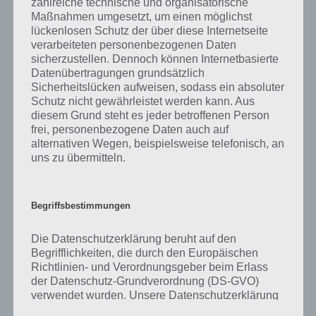
zahlreiche technische und organisatorische
was gibt es dazu zu wissen? Passt das Wort auch zu Spooktober? Zu
Maßnahmen umgesetzt, um einen möglichst
bestimmten Lösungen präsentieren wir daher auch immer eine
lückenlosen Schutz der über diese Internetseite
kurze Begriffserklärung!
verarbeiteten personenbezogenen Daten
sicherzustellen. Dennoch können Internetbasierte
Zu Drachen haben wir zunächst keine weiteren Informationen parat!
Datenübertragungen grundsätzlich
Sicherheitslücken aufweisen, sodass ein absoluter
Schutz nicht gewährleistet werden kann. Aus
diesem Grund steht es jeder betroffenen Person
frei, personenbezogene Daten auch auf
Auf WhatsApp teilen
Teilen auf Facebook
alternativen Wegen, beispielsweise telefonisch, an
uns zu übermitteln.
Tweet auf Twitter
Begriffsbestimmungen
Mehr Artikel hier auf Touchportal
Die Datenschutzerklärung beruht auf den
Begrifflichkeiten, die durch den Europäischen
Richtlinien- und Verordnungsgeber beim Erlass
der Datenschutz-Grundverordnung (DS-GVO)
verwendet wurden. Unsere Datenschutzerklärung
soll sowohl für die Öffentlichkeit als auch für