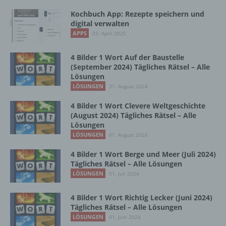
Vorgang oder jede solche Vorgangsreihe im
Kochbuch App: Rezepte speichern und
Zusammenhang mit personenbezogenen
digital verwalten
Daten wie das Erheben, das Erfassen, die
APPS
03. April 2025
Organisation, das Ordnen, die Speicherung,
die Anpassung oder Veränderung, das
4 Bilder 1 Wort Auf der Baustelle
Auslesen, das Abfragen, die Verwendung,
(September 2024) Tägliches Rätsel – Alle
die Offenlegung durch Übermittlung,
Lösungen
Verbreitung oder eine andere Form der
LÖSUNGEN
31. August 2024
Bereitstellung, den Abgleich oder die
Verknüpfung, die Einschränkung, das
4 Bilder 1 Wort Clevere Weltgeschichte
Löschen oder die Vernichtung.
(August 2024) Tägliches Rätsel – Alle
Lösungen
LÖSUNGEN
01. August 2024
d) Einschränkung der Verarbeitung
4 Bilder 1 Wort Berge und Meer (Juli 2024)
Tägliches Rätsel – Alle Lösungen
Einschränkung der Verarbeitung ist die
LÖSUNGEN
01. Juli 2024
Markierung gespeicherter
personenbezogener Daten mit dem Ziel, ihre
4 Bilder 1 Wort Richtig Lecker (Juni 2024)
künftige Verarbeitung einzuschränken.
Tägliches Rätsel – Alle Lösungen
LÖSUNGEN
01. Juni 2024