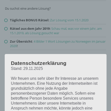
Du suchst eine andere Lösung?
Tägliches BONUS Rätsel:
Zur Lösung vom 15.1.2020
Rätsel aus dem Jahr 2019:
Schau mal, was vor einem Jahr, am
15.1.2019, als Lösung gesucht war
Zur Übersicht
:
4 Bilder 1 Wort Lösungen zu Norwegen im Januar
2020
!
Datenschutzerklärung
Stand: 29.11.2025
Wir freuen uns sehr über Ihr Interesse an unserem
Unternehmen. Eine Nutzung der Internetseiten ist
grundsätzlich ohne jede Angabe
personenbezogener Daten möglich. Sofern eine
betroffene Person besondere Services unseres
Unternehmens über unsere Internetseite in
Anspruch nehmen möchte, könnte jedoch eine