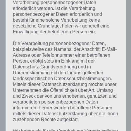
Verarbeitung personenbezogener Daten
erforderlich werden. Ist die Verarbeitung
personenbezogener Daten erforderlich und
besteht für eine solche Verarbeitung keine
gesetzliche Grundlage, holen wir generell eine
Einwilligung der betroffenen Person ein.
Die Verarbeitung personenbezogener Daten,
beispielsweise des Namens, der Anschrift, E-Mail-
Adresse oder Telefonnummer einer betroffenen
Person, erfolgt stets im Einklang mit der
Datenschutz-Grundverordnung und in
Übereinstimmung mit den für uns geltenden
Kurze Begriffserklärung zur Lösung
landesspezifischen Datenschutzbestimmungen.
Mittels dieser Datenschutzerklärung möchte unser
Winter
Unternehmen die Öffentlichkeit über Art, Umfang
und Zweck der von uns erhobenen, genutzten und
Winter ist die Lösung für das tägliche Rätsel am 15.1.2020 in 4 Bilder 1
verarbeiteten personenbezogenen Daten
Wort, doch welche Bedeutung hat dieses eigentlich und was gibt es
informieren. Ferner werden betroffene Personen
dazu zu wissen? Passt das Wort auch zu Norwegen? Zu bestimmten
mittels dieser Datenschutzerklärung über die ihnen
Lösungen präsentieren wir daher auch immer eine kurze
zustehenden Rechte aufgeklärt.
Begriffserklärung!