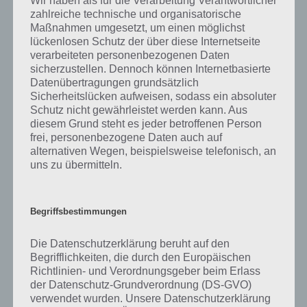
Wir haben als für die Verarbeitung Verantwortlicher
Beim kalendarischen Winter müssen wir einen Blick in die
zahlreiche technische und organisatorische
Astronomie werfen. Winteranfang ist dann, wenn die Sonne
Maßnahmen umgesetzt, um einen möglichst
senkreich zum Wendekreis der anderen Erdhälfte steht. Auf der
lückenlosen Schutz der über diese Internetseite
verarbeiteten personenbezogenen Daten
Nordhemisphäre, also auch hier in Deutschland, ist das der 21. oder
sicherzustellen. Dennoch können Internetbasierte
22. Dezember. Der Tag ist hier am kürzesten. Daneben gibt es wie er
Datenübertragungen grundsätzlich
erwähnt den meterologischen Winteranfang. Dieser wird auf der
Sicherheitslücken aufweisen, sodass ein absoluter
Nordhalbkugel am 1. Dezember angesetzt und umfasst die Monat
Schutz nicht gewährleistet werden kann. Aus
Dezember, Januar und Februar.
diesem Grund steht es jeder betroffenen Person
frei, personenbezogene Daten auch auf
Kommen wir mal zu Rekorden. Wusstest, wann der kälteste Winter
alternativen Wegen, beispielsweise telefonisch, an
in Deutschland war? Dies war der Winter 1962/1963. Die mittlere
uns zu übermitteln.
Temperatur lag hier bei -5,5 Grad Celsius. Der wärmste Winter war
2006/ 2007 mit im Schnitt 4,4 Grad Celsius. Tie tiefste jemals
gemessen Temperatur in Deutschland stammt vom 12. Januar 1929.
Begriffsbestimmungen
In Hüll (Oberbayern) wurde -37,8 Grad Celsius gemessen. Weltweit
die niedrigste wurde in Wostok (Antarktis) gemessen: -89,2 Grad
Die Datenschutzerklärung beruht auf den
Celsius.
Begrifflichkeiten, die durch den Europäischen
Richtlinien- und Verordnungsgeber beim Erlass
Während auf der Nordhalbkugel Winter ist, ist gleichzeitig auf der
der Datenschutz-Grundverordnung (DS-GVO)
Südhalbkugel Sommer. Aus diesem Grund wird auch zwischen dem
verwendet wurden. Unsere Datenschutzerklärung