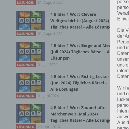
perso
31. August 2024
LÖSUNGEN
perso
Bei
Verar
4 Bilder 1 Wort Clevere
wir
Einwi
Weltgeschichte (August 2024)
Tägliches Rätsel – Alle Lösungen
Die V
T
01. August 2024
LÖSUNGEN
der A
Perso
4 Bilder 1 Wort Berge und Meer
und i
(Juli 2024) Tägliches Rätsel – Alle
Daten
Lösungen
unser
01. Juli 2024
uns e
LÖSUNGEN
infor
4 Bilder 1 Wort Richtig Lecker
Daten
(Juni 2024) Tägliches Rätsel –
Wir h
Alle Lösungen
und o
01. Juni 2024
LÖSUNGEN
lücke
perso
4 Bilder 1 Wort Zauberhafte
Inter
Märchenwelt (Mai 2024)
aufwe
Tägliches Rätsel – Alle Lösungen
Aus d
29. April 2024
LÖSUNGEN
perso