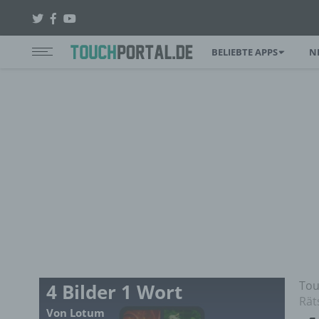
BELIEBTE APPS
N
Tou
4 Bilder 1 Wort
Rät
Von Lotum