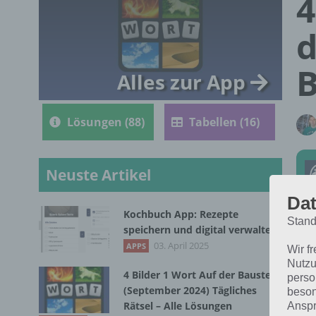
4
d
B
Alles zur App
Lösungen (88)
Tabellen (16)
Neuste Artikel
Dat
Kochbuch App: Rezepte
Stand
speichern und digital verwalten
Die
03. April 2025
APPS
Wir f
202
Nutzu
4 Bilder 1 Wort Auf der Baustelle
perso
(September 2024) Tägliches
beson
Rätsel – Alle Lösungen
Anspr