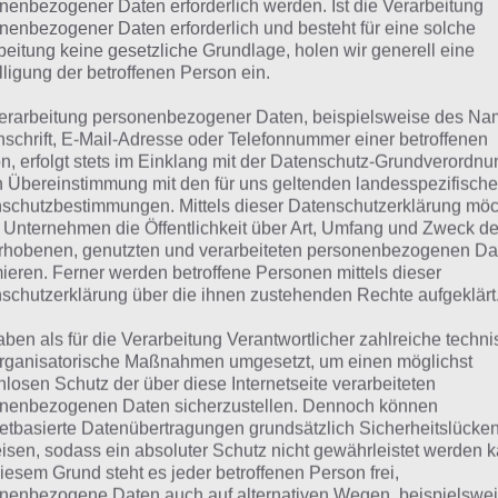
nenbezogener Daten erforderlich werden. Ist die Verarbeitung
nenbezogener Daten erforderlich und besteht für eine solche
 dieser Lösung handelt es sich um das tägliche Bonus Rät
beitung keine gesetzliche Grundlage, holen wir generell eine
 noch die Links beispielsweise zum täglichen Rätsel und w
lligung der betroffenen Person ein.
erarbeitung personenbezogener Daten, beispielsweise des Na
ägliches Rätsel:
Zur Lösung vom 14.6.2024
nschrift, E-Mail-Adresse oder Telefonnummer einer betroffenen
n, erfolgt stets im Einklang mit der Datenschutz-Grundverordnu
Rätsel aus dem Jahr 2023:
Schau mal, was vor einem Jahr, i
n Übereinstimmung mit den für uns geltenden landesspezifisch
gesucht war
schutzbestimmungen. Mittels dieser Datenschutzerklärung mö
 Unternehmen die Öffentlichkeit über Art, Umfang und Zweck de
Zur Übersicht
:
4 Bilder 1 Wort Lösungen zu Richtig Lecker im
rhobenen, genutzten und verarbeiteten personenbezogenen Da
mieren. Ferner werden betroffene Personen mittels dieser
schutzerklärung über die ihnen zustehenden Rechte aufgeklärt
aben als für die Verarbeitung Verantwortlicher zahlreiche techn
rganisatorische Maßnahmen umgesetzt, um einen möglichst
nlosen Schutz der über diese Internetseite verarbeiteten
nenbezogenen Daten sicherzustellen. Dennoch können
netbasierte Datenübertragungen grundsätzlich Sicherheitslücke
isen, sodass ein absoluter Schutz nicht gewährleistet werden k
iesem Grund steht es jeder betroffenen Person frei,
nenbezogene Daten auch auf alternativen Wegen, beispielswe