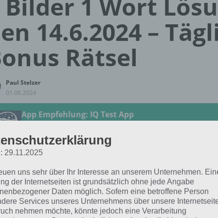
 Bilder 1 Wort Lös
en 14.6.2024 – Tägl
onus Rätsel
Paul Stelzer
01.06.2024
App Empfehlung: IQ Test App
Mit zahlreichen Aufgaben zum Knobeln und Üben
JETZT KOSTENLOS HERUNTERLADEN
enschutzerklärung
: 29.11.2025
 Lösung für das tägliche
BONUS
Rätsel vom 14.6.2024 zu R
reuen uns sehr über Ihr Interesse an unserem Unternehmen. Ein
4 in 4 Bilder 1 Wort. Wenn du dort aktuell feststeckst, hie
ng der Internetseiten ist grundsätzlich ohne jede Angabe
nenbezogener Daten möglich. Sofern eine betroffene Person
dere Services unseres Unternehmens über unsere Internetseite
CURRY
uch nehmen möchte, könnte jedoch eine Verarbeitung