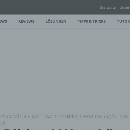
Startseite
Unser
EWS
REVIEWS
LÖSUNGEN
TIPPS & TRICKS
TUTOR
chportal
>
4 Bilder 1 Wort
>
4 Bilder 1 Wort Lösung für den 
sel