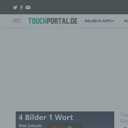
BELIEBTE APPS
N
Tou
4 Bilder 1 Wort
Rät
Von Lotum