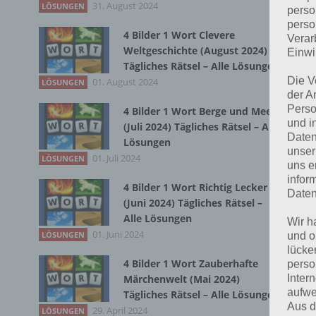
31. August 2024
LÖSUNGEN
perso
perso
4 Bilder 1 Wort Clevere
Verar
Bei
Weltgeschichte (August 2024)
Einwi
wir
Tägliches Rätsel – Alle Lösungen
Die V
01. August 2024
LÖSUNGEN
der A
T
Perso
4 Bilder 1 Wort Berge und Meer
und i
(Juli 2024) Tägliches Rätsel – Alle
Daten
Lösungen
unser
01. Juli 2024
LÖSUNGEN
uns e
infor
4 Bilder 1 Wort Richtig Lecker
Daten
(Juni 2024) Tägliches Rätsel –
Alle Lösungen
Wir h
01. Juni 2024
LÖSUNGEN
und o
lücke
4 Bilder 1 Wort Zauberhafte
perso
Inter
Märchenwelt (Mai 2024)
aufwe
Tägliches Rätsel – Alle Lösungen
Aus d
29. April 2024
LÖSUNGEN