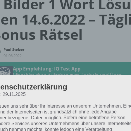
 Bilder 1 Wort Lös
en 14.6.2022 – Tägl
onus Rätsel
Paul Stelzer
01.06.2022
App Empfehlung: IQ Test App
Mit zahlreichen Aufgaben zum Knobeln und Üben
JETZT KOSTENLOS HERUNTERLADEN
enschutzerklärung
: 29.11.2025
 Lösung für das tägliche
BONUS
Rätsel vom 14.6.2022 zu 
reuen uns sehr über Ihr Interesse an unserem Unternehmen. Ein
i 2022 in 4 Bilder 1 Wort. Wenn du dort aktuell feststeckst,
ng der Internetseiten ist grundsätzlich ohne jede Angabe
h:
nenbezogener Daten möglich. Sofern eine betroffene Person
dere Services unseres Unternehmens über unsere Internetseite
uch nehmen möchte, könnte jedoch eine Verarbeitung