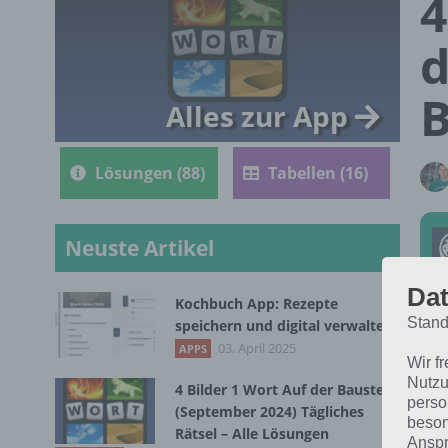
4
d
B
Alles zur App
Lösungen (88)
Tabellen (16)
Neuste Artikel
Dat
Kochbuch App: Rezepte
Stand
speichern und digital verwalten
Die
03. April 2025
APPS
Wir f
Jun
Nutzu
4 Bilder 1 Wort Auf der Baustelle
dic
perso
(September 2024) Tägliches
beson
Rätsel – Alle Lösungen
Anspr