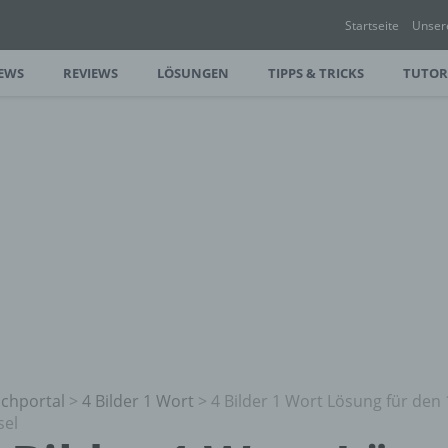
Startseite
Unser
EWS
REVIEWS
LÖSUNGEN
TIPPS & TRICKS
TUTOR
chportal
>
4 Bilder 1 Wort
>
4 Bilder 1 Wort Lösung für den 
sel