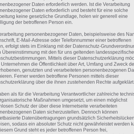
KUPFER
nenbezogener Daten erforderlich werden. Ist die Verarbeitung
nenbezogener Daten erforderlich und besteht für eine solche
beitung keine gesetzliche Grundlage, holen wir generell eine
 dieser Lösung handelt es sich um das tägliche Bonus Rät
lligung der betroffenen Person ein.
 noch die Links beispielsweise zum täglichen Rätsel und w
erarbeitung personenbezogener Daten, beispielsweise des Na
nschrift, E-Mail-Adresse oder Telefonnummer einer betroffenen
ägliches Rätsel:
Zur Lösung vom 14.6.2022
n, erfolgt stets im Einklang mit der Datenschutz-Grundverordnu
n Übereinstimmung mit den für uns geltenden landesspezifisch
Rätsel aus dem Jahr 2021:
Schau mal, was vor einem Jahr, i
schutzbestimmungen. Mittels dieser Datenschutzerklärung mö
gesucht war
 Unternehmen die Öffentlichkeit über Art, Umfang und Zweck de
rhobenen, genutzten und verarbeiteten personenbezogenen Da
Zur Übersicht
:
4 Bilder 1 Wort Lösungen zu Im Land der Fant
mieren. Ferner werden betroffene Personen mittels dieser
schutzerklärung über die ihnen zustehenden Rechte aufgeklärt
aben als für die Verarbeitung Verantwortlicher zahlreiche techn
rganisatorische Maßnahmen umgesetzt, um einen möglichst
nlosen Schutz der über diese Internetseite verarbeiteten
nenbezogenen Daten sicherzustellen. Dennoch können
netbasierte Datenübertragungen grundsätzlich Sicherheitslücke
isen, sodass ein absoluter Schutz nicht gewährleistet werden k
iesem Grund steht es jeder betroffenen Person frei,