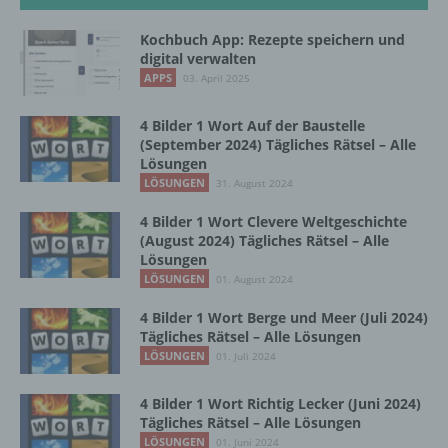
b) betroffene Person
Kochbuch App: Rezepte speichern und
digital verwalten
APPS
Betroffene Person ist jede identifizierte oder
03. April 2025
identifizierbare natürliche Person, deren
personenbezogene Daten von dem für die
4 Bilder 1 Wort Auf der Baustelle
Verarbeitung Verantwortlichen verarbeitet
(September 2024) Tägliches Rätsel – Alle
werden.
Lösungen
LÖSUNGEN
31. August 2024
4 Bilder 1 Wort Clevere Weltgeschichte
c) Verarbeitung
(August 2024) Tägliches Rätsel – Alle
Lösungen
Verarbeitung ist jeder mit oder ohne Hilfe
LÖSUNGEN
01. August 2024
automatisierter Verfahren ausgeführte
Vorgang oder jede solche Vorgangsreihe im
4 Bilder 1 Wort Berge und Meer (Juli 2024)
Zusammenhang mit personenbezogenen
Tägliches Rätsel – Alle Lösungen
Daten wie das Erheben, das Erfassen, die
LÖSUNGEN
01. Juli 2024
Organisation, das Ordnen, die Speicherung,
die Anpassung oder Veränderung, das
4 Bilder 1 Wort Richtig Lecker (Juni 2024)
Auslesen, das Abfragen, die Verwendung,
Tägliches Rätsel – Alle Lösungen
die Offenlegung durch Übermittlung,
LÖSUNGEN
01. Juni 2024