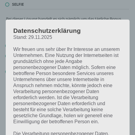
SELFIE
Bei dieser Lösung handelt es sich nämlich um das tägliche Bonus
Rätsel. Nachfolgend haben wir noch die Links beispielsweise zum
Datenschutzerklärung
täglichen Rätsel und was 2018 gesucht war:
Stand: 29.11.2025
Tägliches Rätsel:
Zur Lösung vom 14.6.2019
Wir freuen uns sehr über Ihr Interesse an unserem
Unternehmen. Eine Nutzung der Internetseiten ist
Rätsel aus dem Jahr 2018:
Schau mal, was vor einem Jahr, am
14.6.2018, als Lösung gesucht war
grundsätzlich ohne jede Angabe
personenbezogener Daten möglich. Sofern eine
Zur Übersicht
:
4 Bilder 1 Wort Lösungen zu Namibia im Juni
betroffene Person besondere Services unseres
2019
!
Unternehmens über unsere Internetseite in
Anspruch nehmen möchte, könnte jedoch eine
Verarbeitung personenbezogener Daten
erforderlich werden. Ist die Verarbeitung
personenbezogener Daten erforderlich und
besteht für eine solche Verarbeitung keine
gesetzliche Grundlage, holen wir generell eine
Einwilligung der betroffenen Person ein.
Die Verarbeitung personenbezogener Daten,