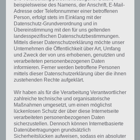
beispielsweise des Namens, der Anschrift, E-Mail-
Adresse oder Telefonnummer einer betroffenen
Person, erfolgt stets im Einklang mit der
Datenschutz-Grundverordnung und in
Übereinstimmung mit den für uns geltenden
landesspezifischen Datenschutzbestimmungen.
Mittels dieser Datenschutzerklärung möchte unser
Unternehmen die Öffentlichkeit über Art, Umfang
und Zweck der von uns erhobenen, genutzten und
verarbeiteten personenbezogenen Daten
informieren. Ferner werden betroffene Personen
mittels dieser Datenschutzerklärung über die ihnen
zustehenden Rechte aufgeklärt.
Wir haben als für die Verarbeitung Verantwortlicher
zahlreiche technische und organisatorische
Maßnahmen umgesetzt, um einen möglichst
Kurze Begriffserklärung zur Lösung Selfie
lückenlosen Schutz der über diese Internetseite
verarbeiteten personenbezogenen Daten
Selfie ist die Lösung für das tägliche Bonus Rätsel am 14.6.2019 in 4
sicherzustellen. Dennoch können Internetbasierte
Bilder 1 Wort, doch welche Bedeutung hat dieses eigentlich und was
Datenübertragungen grundsätzlich
gibt es dazu zu wissen? Passt das Wort auch zu Namibia? Zu
Sicherheitslücken aufweisen, sodass ein absoluter
bestimmten Lösungen präsentieren wir daher auch immer eine