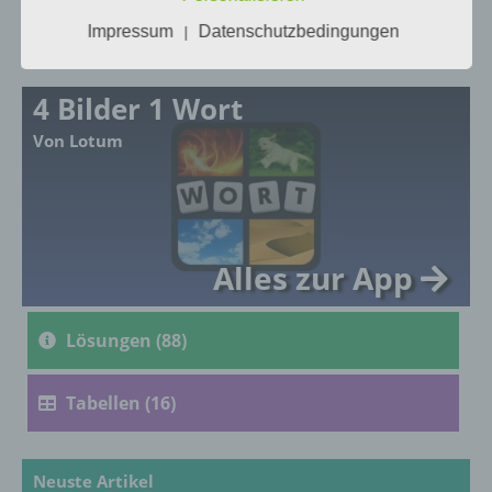
Tägliches Bonus
Tägliches Bonus
Rätsel
Rätsel
Impressum
Datenschutzbedingungen
|
a) personenbezogene Daten
4 Bilder 1 Wort
Personenbezogene Daten sind alle
Von Lotum
Informationen, die sich auf eine identifizierte
oder identifizierbare natürliche Person (im
Folgenden „betroffene Person") beziehen.
Als identifizierbar wird eine natürliche
Person angesehen, die direkt oder indirekt,
insbesondere mittels Zuordnung zu einer
Alles zur App
Kennung wie einem Namen, zu einer
Kennnummer, zu Standortdaten, zu einer
Online-Kennung oder zu einem oder
Lösungen (88)
mehreren besonderen Merkmalen, die
Ausdruck der physischen, physiologischen,
genetischen, psychischen, wirtschaftlichen,
Tabellen (16)
kulturellen oder sozialen Identität dieser
natürlichen Person sind, identifiziert werden
kann.
Neuste Artikel