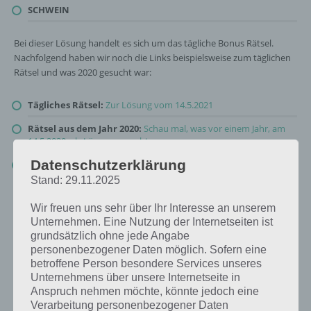
SCHWEIN
Bei dieser Lösung handelt es sich um das tägliche Bonus Rätsel.
Nachfolgend haben wir noch die Links beispielsweise zum täglichen
Rätsel und was 2020 gesucht war:
Tägliches Rätsel:
Zur Lösung vom 14.5.2021
Rätsel aus dem Jahr 2020:
Schau mal, was vor einem Jahr, am
14.5.2020, als Lösung gesucht war
Datenschutzerklärung
Zur Übersicht
:
4 Bilder 1 Wort Lösungen zu Landleben im Mai
2021
!
Stand: 29.11.2025
Wir freuen uns sehr über Ihr Interesse an unserem
Unternehmen. Eine Nutzung der Internetseiten ist
grundsätzlich ohne jede Angabe
personenbezogener Daten möglich. Sofern eine
betroffene Person besondere Services unseres
Unternehmens über unsere Internetseite in
Anspruch nehmen möchte, könnte jedoch eine
Verarbeitung personenbezogener Daten