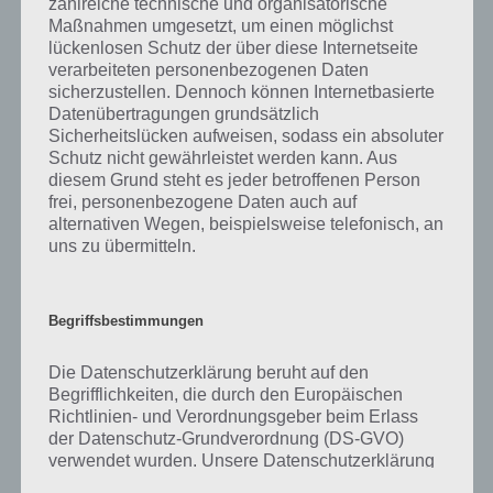
zahlreiche technische und organisatorische
was gibt es dazu zu wissen? Passt das Wort auch zu Landleben? Zu
Maßnahmen umgesetzt, um einen möglichst
bestimmten Lösungen präsentieren wir daher auch immer eine
lückenlosen Schutz der über diese Internetseite
kurze Begriffserklärung!
verarbeiteten personenbezogenen Daten
sicherzustellen. Dennoch können Internetbasierte
Zu Schwein haben wir zunächst keine weiteren Informationen parat!
Datenübertragungen grundsätzlich
Sicherheitslücken aufweisen, sodass ein absoluter
Schutz nicht gewährleistet werden kann. Aus
diesem Grund steht es jeder betroffenen Person
frei, personenbezogene Daten auch auf
Auf WhatsApp teilen
Teilen auf Facebook
alternativen Wegen, beispielsweise telefonisch, an
uns zu übermitteln.
Tweet auf Twitter
Begriffsbestimmungen
Mehr Artikel hier auf Touchportal
Die Datenschutzerklärung beruht auf den
Begrifflichkeiten, die durch den Europäischen
Richtlinien- und Verordnungsgeber beim Erlass
der Datenschutz-Grundverordnung (DS-GVO)
verwendet wurden. Unsere Datenschutzerklärung
soll sowohl für die Öffentlichkeit als auch für