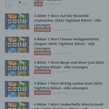
Vorgang oder jede solche Vorgangsreihe im
APPS
03. April 2025
Zusammenhang mit personenbezogenen
Daten wie das Erheben, das Erfassen, die
Organisation, das Ordnen, die Speicherung,
4 Bilder 1 Wort Auf der Baustelle
die Anpassung oder Veränderung, das
(September 2024) Tägliches Rätsel – Alle
Lösungen
Auslesen, das Abfragen, die Verwendung,
die Offenlegung durch Übermittlung,
LÖSUNGEN
31. August 2024
Verbreitung oder eine andere Form der
4 Bilder 1 Wort Clevere Weltgeschichte
Bereitstellung, den Abgleich oder die
(August 2024) Tägliches Rätsel – Alle
Verknüpfung, die Einschränkung, das
Lösungen
Löschen oder die Vernichtung.
LÖSUNGEN
01. August 2024
4 Bilder 1 Wort Berge und Meer (Juli 2024)
d) Einschränkung der Verarbeitung
Tägliches Rätsel – Alle Lösungen
LÖSUNGEN
01. Juli 2024
Einschränkung der Verarbeitung ist die
Markierung gespeicherter
4 Bilder 1 Wort Richtig Lecker (Juni 2024)
personenbezogener Daten mit dem Ziel, ihre
Tägliches Rätsel – Alle Lösungen
künftige Verarbeitung einzuschränken.
LÖSUNGEN
01. Juni 2024
4 Bilder 1 Wort Zauberhafte Märchenwelt
e) Profiling
(Mai 2024) Tägliches Rätsel – Alle