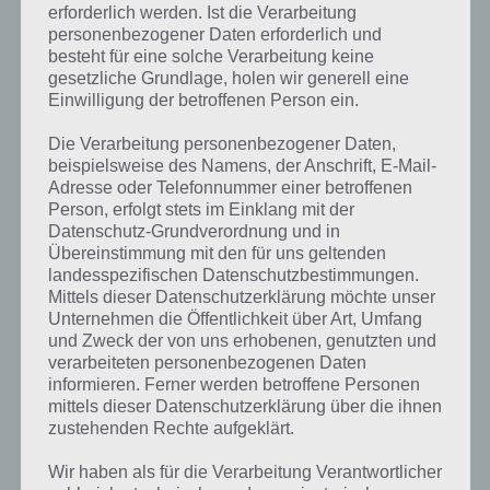
erforderlich werden. Ist die Verarbeitung
personenbezogener Daten erforderlich und
besteht für eine solche Verarbeitung keine
gesetzliche Grundlage, holen wir generell eine
Einwilligung der betroffenen Person ein.
Die Verarbeitung personenbezogener Daten,
beispielsweise des Namens, der Anschrift, E-Mail-
Adresse oder Telefonnummer einer betroffenen
Person, erfolgt stets im Einklang mit der
Datenschutz-Grundverordnung und in
Übereinstimmung mit den für uns geltenden
landesspezifischen Datenschutzbestimmungen.
Mittels dieser Datenschutzerklärung möchte unser
Unternehmen die Öffentlichkeit über Art, Umfang
und Zweck der von uns erhobenen, genutzten und
verarbeiteten personenbezogenen Daten
Kurze Begriffserklärung zur Lösung
informieren. Ferner werden betroffene Personen
Schwein
mittels dieser Datenschutzerklärung über die ihnen
zustehenden Rechte aufgeklärt.
Schwein ist die Lösung für das tägliche Bonus Rätsel am 14.5.2021 in
Wir haben als für die Verarbeitung Verantwortlicher
4 Bilder 1 Wort, doch welche Bedeutung hat dieses eigentlich und