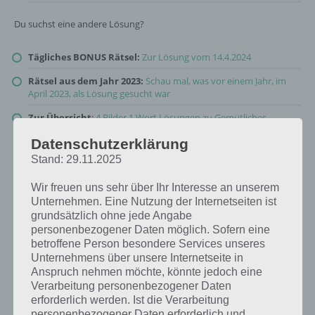
Du suchst eine andere Lösung?
Tägliches BONUS Rätsel:
Zur Lösung vom 14.4.2024
Rätsel aus dem Jahr 2023:
Schau mal, was vor einem Jahr, im
April 2023, als Lösung gesucht war
Zur Übersicht
:
4 Bilder 1 Wort Lösungen zu Gemütliches
Wohnen im April 2024
!
Datenschutzerklärung
Stand: 29.11.2025
Wir freuen uns sehr über Ihr Interesse an unserem
Unternehmen. Eine Nutzung der Internetseiten ist
grundsätzlich ohne jede Angabe
personenbezogener Daten möglich. Sofern eine
betroffene Person besondere Services unseres
Unternehmens über unsere Internetseite in
Anspruch nehmen möchte, könnte jedoch eine
Verarbeitung personenbezogener Daten
erforderlich werden. Ist die Verarbeitung
personenbezogener Daten erforderlich und