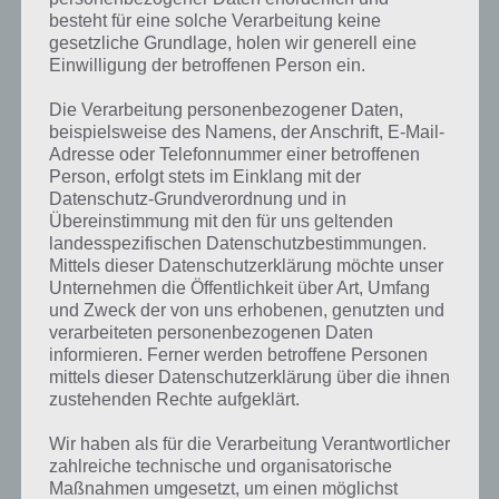
besteht für eine solche Verarbeitung keine
gesetzliche Grundlage, holen wir generell eine
Einwilligung der betroffenen Person ein.
Die Verarbeitung personenbezogener Daten,
beispielsweise des Namens, der Anschrift, E-Mail-
Adresse oder Telefonnummer einer betroffenen
Person, erfolgt stets im Einklang mit der
Datenschutz-Grundverordnung und in
Übereinstimmung mit den für uns geltenden
landesspezifischen Datenschutzbestimmungen.
Mittels dieser Datenschutzerklärung möchte unser
Unternehmen die Öffentlichkeit über Art, Umfang
Kurze Begriffserklärung zur Lösung
und Zweck der von uns erhobenen, genutzten und
Schrank
verarbeiteten personenbezogenen Daten
informieren. Ferner werden betroffene Personen
mittels dieser Datenschutzerklärung über die ihnen
Schrank ist die Lösung für das tägliche Rätsel am 14.4.2024 in 4 Bilder
zustehenden Rechte aufgeklärt.
1 Wort, doch welche Bedeutung hat dieses eigentlich und was gibt es
dazu zu wissen? Passt das Wort auch zu Gemütliches Wohnen? Zu
Wir haben als für die Verarbeitung Verantwortlicher
bestimmten Lösungen präsentieren wir daher auch immer eine
zahlreiche technische und organisatorische
kurze Begriffserklärung!
Maßnahmen umgesetzt, um einen möglichst