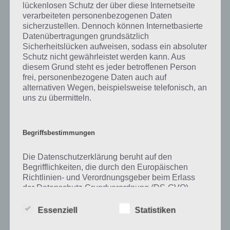
lückenlosen Schutz der über diese Internetseite
verarbeiteten personenbezogenen Daten
Zu Schrank haben wir zunächst keine weiteren Informationen parat!
sicherzustellen. Dennoch können Internetbasierte
Datenübertragungen grundsätzlich
Sicherheitslücken aufweisen, sodass ein absoluter
Schutz nicht gewährleistet werden kann. Aus
Auf WhatsApp teilen
Teilen auf Facebook
diesem Grund steht es jeder betroffenen Person
frei, personenbezogene Daten auch auf
Tweet auf Twitter
alternativen Wegen, beispielsweise telefonisch, an
uns zu übermitteln.
Mehr Artikel hier auf Touchportal
Begriffsbestimmungen
Die Datenschutzerklärung beruht auf den
Begrifflichkeiten, die durch den Europäischen
Richtlinien- und Verordnungsgeber beim Erlass
der Datenschutz-Grundverordnung (DS-GVO)
verwendet wurden. Unsere Datenschutzerklärung
soll sowohl für die Öffentlichkeit als auch für
Essenziell
Statistiken
unsere Kunden und Geschäftspartner einfach
lesbar und verständlich sein. Um dies zu