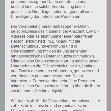
personenbezogener Daten erforderlich und
besteht für eine solche Verarbeitung keine
gesetzliche Grundlage, holen wir generell eine
Einwilligung der betroffenen Person ein.
Die Verarbeitung personenbezogener Daten,
beispielsweise des Namens, der Anschrift, E-Mail-
Adresse oder Telefonnummer einer betroffenen
Person, erfolgt stets im Einklang mit der
Datenschutz-Grundverordnung und in
Übereinstimmung mit den für uns geltenden
landesspezifischen Datenschutzbestimmungen.
Mittels dieser Datenschutzerklärung möchte unser
Kurze Begriffserklärung zur Lösung
Unternehmen die Öffentlichkeit über Art, Umfang
und Zweck der von uns erhobenen, genutzten und
Xylophon
verarbeiteten personenbezogenen Daten
informieren. Ferner werden betroffene Personen
Xylophon ist die Lösung für das tägliche Rätsel am 14.1.2021 in 4
mittels dieser Datenschutzerklärung über die ihnen
Bilder 1 Wort, doch welche Bedeutung hat dieses eigentlich und was
zustehenden Rechte aufgeklärt.
gibt es dazu zu wissen? Passt das Wort auch zu Die Welt der Musik?
Zu bestimmten Lösungen präsentieren wir daher auch immer eine
Wir haben als für die Verarbeitung Verantwortlicher
kurze Begriffserklärung!
zahlreiche technische und organisatorische
Maßnahmen umgesetzt, um einen möglichst