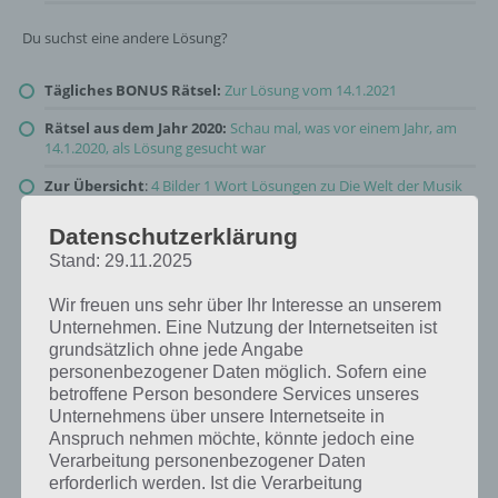
Du suchst eine andere Lösung?
Tägliches BONUS Rätsel:
Zur Lösung vom 14.1.2021
Rätsel aus dem Jahr 2020:
Schau mal, was vor einem Jahr, am
14.1.2020, als Lösung gesucht war
Zur Übersicht
:
4 Bilder 1 Wort Lösungen zu Die Welt der Musik
im Januar 2021
!
Datenschutzerklärung
Stand: 29.11.2025
Wir freuen uns sehr über Ihr Interesse an unserem
Unternehmen. Eine Nutzung der Internetseiten ist
grundsätzlich ohne jede Angabe
personenbezogener Daten möglich. Sofern eine
betroffene Person besondere Services unseres
Unternehmens über unsere Internetseite in
Anspruch nehmen möchte, könnte jedoch eine
Verarbeitung personenbezogener Daten
erforderlich werden. Ist die Verarbeitung