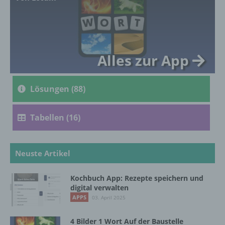
genetischen, psychischen, wirtschaftlichen,
kulturellen oder sozialen Identität dieser
natürlichen Person sind, identifiziert werden
kann.
Alles zur App
b) betroffene Person
Lösungen (88)
Betroffene Person ist jede identifizierte oder
identifizierbare natürliche Person, deren
personenbezogene Daten von dem für die
Tabellen (16)
Verarbeitung Verantwortlichen verarbeitet
werden.
Neuste Artikel
c) Verarbeitung
Kochbuch App: Rezepte speichern und
digital verwalten
Verarbeitung ist jeder mit oder ohne Hilfe
APPS
03. April 2025
automatisierter Verfahren ausgeführte
Vorgang oder jede solche Vorgangsreihe im
4 Bilder 1 Wort Auf der Baustelle
Zusammenhang mit personenbezogenen