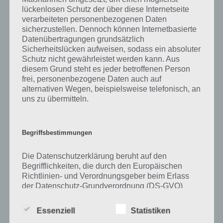
lückenlosen Schutz der über diese Internetseite
Zu Xylophon haben wir zunächst keine weiteren Informationen
verarbeiteten personenbezogenen Daten
parat!
sicherzustellen. Dennoch können Internetbasierte
Datenübertragungen grundsätzlich
Sicherheitslücken aufweisen, sodass ein absoluter
Schutz nicht gewährleistet werden kann. Aus
diesem Grund steht es jeder betroffenen Person
Auf WhatsApp teilen
Teilen auf Facebook
frei, personenbezogene Daten auch auf
alternativen Wegen, beispielsweise telefonisch, an
Tweet auf Twitter
uns zu übermitteln.
Begriffsbestimmungen
Mehr Artikel hier auf Touchportal
Die Datenschutzerklärung beruht auf den
Begrifflichkeiten, die durch den Europäischen
Richtlinien- und Verordnungsgeber beim Erlass
der Datenschutz-Grundverordnung (DS-GVO)
verwendet wurden. Unsere Datenschutzerklärung
soll sowohl für die Öffentlichkeit als auch für
Essenziell
Statistiken
unsere Kunden und Geschäftspartner einfach