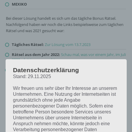
MEXIKO
Bei dieser Lösung handelt es sich um das tägliche Bonus Rätsel.
Nachfolgend haben wir noch die Links beispielsweise zum täglichen
Rätsel und was 2021 gesucht war:
Tägliches Rätsel:
Zur Lösung vom 13.7.2023
Rätsel aus dem Jahr 2022:
Schau mal, was vor einem Jahr, im Juli
2022, als Lösung gesucht war
Datenschutzerklärung
Zur Übersicht
:
4 Bilder 1 Wort Lösungen zu Um die Welt im Juli
2023
!
Stand: 29.11.2025
Wir freuen uns sehr über Ihr Interesse an unserem
Unternehmen. Eine Nutzung der Internetseiten ist
grundsätzlich ohne jede Angabe
personenbezogener Daten möglich. Sofern eine
betroffene Person besondere Services unseres
Unternehmens über unsere Internetseite in
Anspruch nehmen möchte, könnte jedoch eine
Verarbeitung personenbezogener Daten