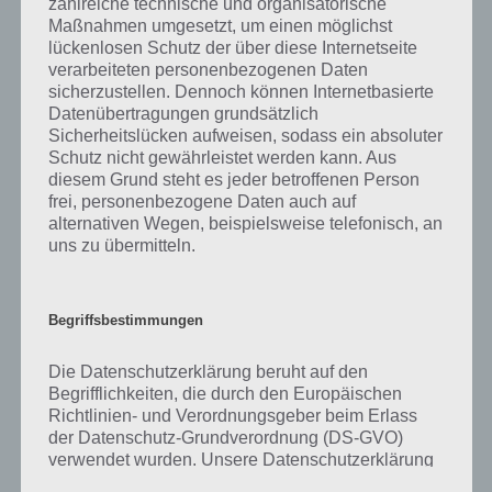
zahlreiche technische und organisatorische
gibt es dazu zu wissen? Passt das Wort auch zu Um die Welt? Zu
Maßnahmen umgesetzt, um einen möglichst
bestimmten Lösungen präsentieren wir daher auch immer eine
lückenlosen Schutz der über diese Internetseite
kurze Begriffserklärung!
verarbeiteten personenbezogenen Daten
sicherzustellen. Dennoch können Internetbasierte
Zu Mexiko haben wir zunächst keine weiteren Informationen parat!
Datenübertragungen grundsätzlich
Sicherheitslücken aufweisen, sodass ein absoluter
Schutz nicht gewährleistet werden kann. Aus
diesem Grund steht es jeder betroffenen Person
frei, personenbezogene Daten auch auf
Auf WhatsApp teilen
Teilen auf Facebook
alternativen Wegen, beispielsweise telefonisch, an
uns zu übermitteln.
Tweet auf Twitter
Begriffsbestimmungen
Mehr Artikel hier auf Touchportal
Die Datenschutzerklärung beruht auf den
Begrifflichkeiten, die durch den Europäischen
Richtlinien- und Verordnungsgeber beim Erlass
der Datenschutz-Grundverordnung (DS-GVO)
verwendet wurden. Unsere Datenschutzerklärung
soll sowohl für die Öffentlichkeit als auch für