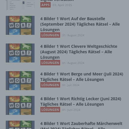
Vorgang oder jede solche Vorgangsreihe im
APPS
03. April 2025
Zusammenhang mit personenbezogenen
Daten wie das Erheben, das Erfassen, die
Organisation, das Ordnen, die Speicherung,
4 Bilder 1 Wort Auf der Baustelle
die Anpassung oder Veränderung, das
(September 2024) Tägliches Rätsel – Alle
Lösungen
Auslesen, das Abfragen, die Verwendung,
die Offenlegung durch Übermittlung,
LÖSUNGEN
31. August 2024
Verbreitung oder eine andere Form der
4 Bilder 1 Wort Clevere Weltgeschichte
Bereitstellung, den Abgleich oder die
(August 2024) Tägliches Rätsel – Alle
Verknüpfung, die Einschränkung, das
Lösungen
Löschen oder die Vernichtung.
LÖSUNGEN
01. August 2024
4 Bilder 1 Wort Berge und Meer (Juli 2024)
d) Einschränkung der Verarbeitung
Tägliches Rätsel – Alle Lösungen
LÖSUNGEN
01. Juli 2024
Einschränkung der Verarbeitung ist die
Markierung gespeicherter
4 Bilder 1 Wort Richtig Lecker (Juni 2024)
personenbezogener Daten mit dem Ziel, ihre
Tägliches Rätsel – Alle Lösungen
künftige Verarbeitung einzuschränken.
LÖSUNGEN
01. Juni 2024
4 Bilder 1 Wort Zauberhafte Märchenwelt
e) Profiling
(Mai 2024) Tägliches Rätsel – Alle