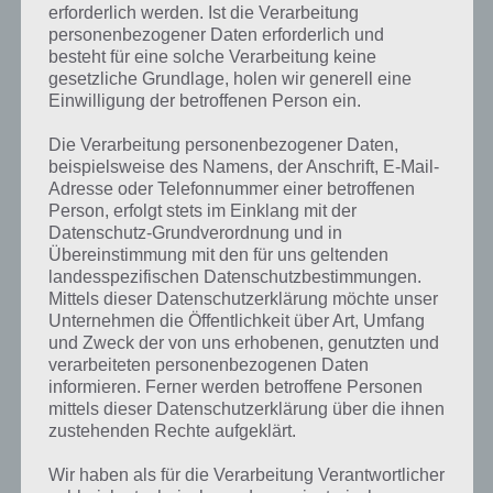
erforderlich werden. Ist die Verarbeitung
personenbezogener Daten erforderlich und
besteht für eine solche Verarbeitung keine
gesetzliche Grundlage, holen wir generell eine
Einwilligung der betroffenen Person ein.
Die Verarbeitung personenbezogener Daten,
beispielsweise des Namens, der Anschrift, E-Mail-
Adresse oder Telefonnummer einer betroffenen
Person, erfolgt stets im Einklang mit der
Datenschutz-Grundverordnung und in
Übereinstimmung mit den für uns geltenden
landesspezifischen Datenschutzbestimmungen.
Mittels dieser Datenschutzerklärung möchte unser
Unternehmen die Öffentlichkeit über Art, Umfang
und Zweck der von uns erhobenen, genutzten und
verarbeiteten personenbezogenen Daten
Kurze Begriffserklärung zur Lösung
informieren. Ferner werden betroffene Personen
Mexiko
mittels dieser Datenschutzerklärung über die ihnen
zustehenden Rechte aufgeklärt.
Mexiko ist die Lösung für das tägliche Bonus Rätsel am 13.7.2023 in 4
Wir haben als für die Verarbeitung Verantwortlicher
Bilder 1 Wort, doch welche Bedeutung hat dieses eigentlich und was